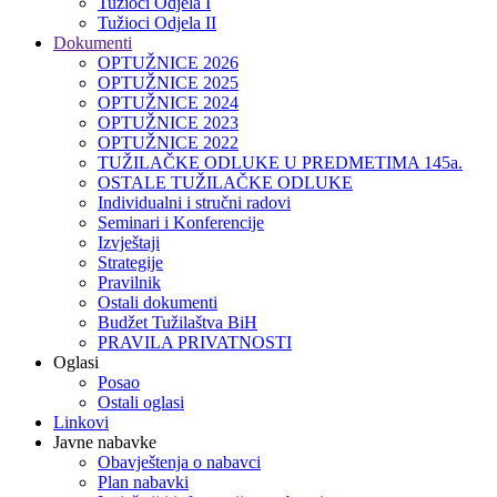
Tužioci Odjela I
Tužioci Odjela II
Dokumenti
OPTUŽNICE 2026
OPTUŽNICE 2025
OPTUŽNICE 2024
OPTUŽNICE 2023
OPTUŽNICE 2022
TUŽILAČKE ODLUKE U PREDMETIMA 145a.
OSTALE TUŽILAČKE ODLUKE
Individualni i stručni radovi
Seminari i Konferencije
Izvještaji
Strategije
Pravilnik
Ostali dokumenti
Budžet Tužilaštva BiH
PRAVILA PRIVATNOSTI
Oglasi
Posao
Ostali oglasi
Linkovi
Javne nabavke
Obavještenja o nabavci
Plan nabavki