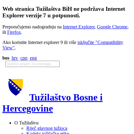
Web stranica Tužilaštva BiH ne podržava Internet
Explorer verzije 7 u potpunosti.
Preporučujemo nadogradnju na
Internet Explorer
,
Google Chrome
,
ili
Firefox
.
Ako koristite Internet explorer 9 ili više
isključite "Compatibility
View"
.
bos
hrv
срп
eng
Tužilaštvo Bosne i
Hercegovine
O Tužilaštvu
Riječ glavnog tužioca
Kodeks tužilačke etike