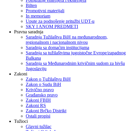
Fotografije enterijera i eksterijera
Bilten
Promotivni materijali
In memoriam
Upute za podnošenje pritužbi UDT-u
SKY I ANOM PREDMETI
Pravna saradnja
Saradnja Tužilaštva BiH na međunarodnom,
regionalnom i nacionalnom nivou
Saradnja sa domaćim institucijama
Saradnja sa tužilaštvima jugoistočne Evrope/zapadnog
Balkana
Saradnja sa Međunarodnim krivičnim sudom za bivšu
Jugoslaviju
Zakoni
Zakon o Тužilaštvu BiH
Zakon o Sudu BiH
Krivično pravo
Građansko pravo
Zakoni FBIH
Zakoni RS
Zakoni Brčko Distrikt
Ostali propisi
Tužioci
Glavni tužilac