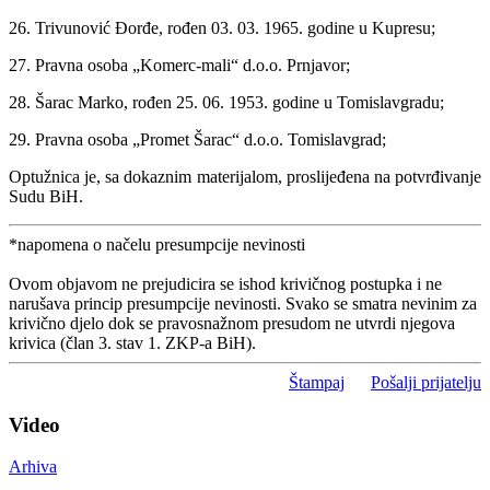
26. Trivunović Đorđe, rođen 03. 03. 1965. godine u Kupresu;
27. Pravna osoba „Komerc-mali“ d.o.o. Prnjavor;
28. Šarac Marko, rođen 25. 06. 1953. godine u Tomislavgradu;
29. Pravna osoba „Promet Šarac“ d.o.o. Tomislavgrad;
Optužnica je, sa dokaznim materijalom, proslijeđena na potvrđivanje
Sudu BiH.
*napomena o načelu presumpcije nevinosti
Ovom objavom ne prejudicira se ishod krivičnog postupka i ne
narušava princip presumpcije nevinosti. Svako se smatra nevinim za
krivično djelo dok se pravosnažnom presudom ne utvrdi njegova
krivica (član 3. stav 1. ZKP-a BiH).
Štampaj
Pošalji prijatelju
Video
Arhiva