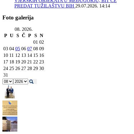
VJERSKIH OBJEKATA U MEĐUGORJU, BIT ĆE
PREDAT TUŽILAŠTVU BIH
29.07.2026. 14:14
Foto galerija
08. 2026.
P
U
S
Č
P
S
N
01
02
03
04
05
06
07
08
09
10
11
12
13
14
15
16
17
18
19
20
21
22
23
24
25
26
27
28
29
30
31