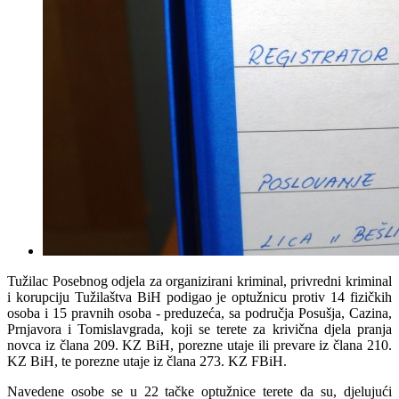
Tužilac Posebnog odjela za organizirani kriminal, privredni kriminal
i korupciju Tužilaštva BiH podigao je optužnicu protiv 14 fizičkih
osoba i 15 pravnih osoba - preduzeća, sa područja Posušja, Cazina,
Prnjavora i Tomislavgrada, koji se terete za krivična djela pranja
novca iz člana 209. KZ BiH, porezne utaje ili prevare iz člana 210.
KZ BiH, te porezne utaje iz člana 273. KZ FBiH.
Navedene osobe se u 22 tačke optužnice terete da su, djelujući