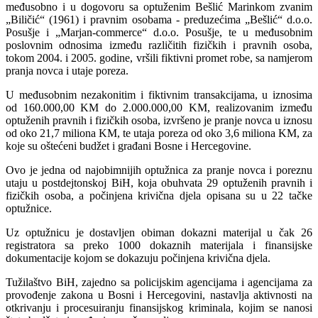
međusobno i u dogovoru sa optuženim Bešlić Marinkom zvanim
„Biličić“ (1961) i pravnim osobama - preduzećima „Bešlić“ d.o.o.
Posušje i „Marjan-commerce“ d.o.o. Posušje, te u međusobnim
poslovnim odnosima između različitih fizičkih i pravnih osoba,
tokom 2004. i 2005. godine, vršili fiktivni promet robe, sa namjerom
pranja novca i utaje poreza.
U međusobnim nezakonitim i fiktivnim transakcijama, u iznosima
od 160.000,00 KM do 2.000.000,00 KM, realizovanim između
optuženih pravnih i fizičkih osoba, izvršeno je pranje novca u iznosu
od oko 21,7 miliona KM, te utaja poreza od oko 3,6 miliona KM, za
koje su oštećeni budžet i građani Bosne i Hercegovine.
Ovo je jedna od najobimnijih optužnica za pranje novca i poreznu
utaju u postdejtonskoj BiH, koja obuhvata 29 optuženih pravnih i
fizičkih osoba, a počinjena krivična djela opisana su u 22 tačke
optužnice.
Uz optužnicu je dostavljen obiman dokazni materijal u čak 26
registratora sa preko 1000 dokaznih materijala i finansijske
dokumentacije kojom se dokazuju počinjena krivična djela.
Tužilaštvo BiH, zajedno sa policijskim agencijama i agencijama za
provođenje zakona u Bosni i Hercegovini, nastavlja aktivnosti na
otkrivanju i procesuiranju finansijskog kriminala, kojim se nanosi