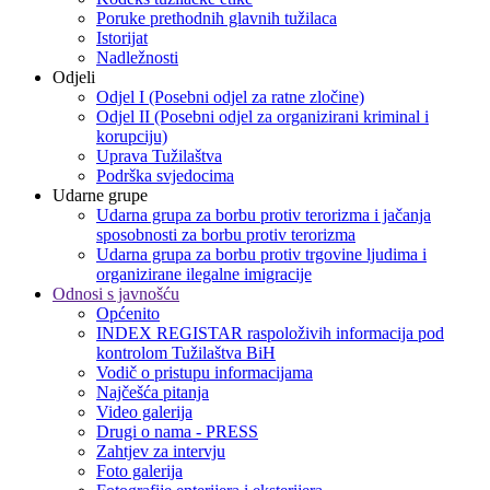
Poruke prethodnih glavnih tužilaca
Istorijat
Nadležnosti
Odjeli
Odjel I (Posebni odjel za ratne zločine)
Odjel II (Posebni odjel za organizirani kriminal i
korupciju)
Uprava Tužilaštva
Podrška svjedocima
Udarne grupe
Udarna grupa za borbu protiv terorizma i jačanja
sposobnosti za borbu protiv terorizma
Udarna grupa za borbu protiv trgovine ljudima i
organizirane ilegalne imigracije
Odnosi s javnošću
Općenito
INDEX REGISTAR raspoloživih informacija pod
kontrolom Tužilaštva BiH
Vodič o pristupu informacijama
Najčešća pitanja
Video galerija
Drugi o nama - PRESS
Zahtjev za intervju
Foto galerija