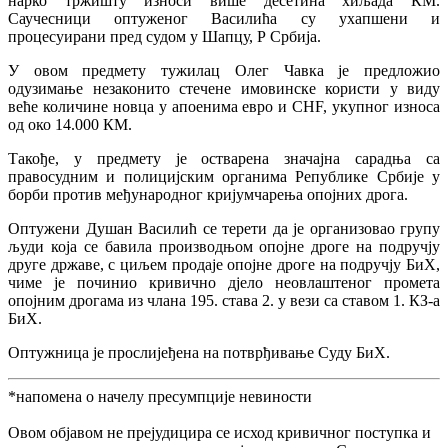
нарко тржишту износи више десетина хиљада КМ.
Саучесници оптуженог Василића су ухапшени и
процесуирани пред судом у Шапцу, Р Србија.
У овом предмету тужилац Олег Чавка је предложио
одузимање незаконито стечене имовинске користи у виду
веће количине новца у апоенима евро и CHF, укупног износа
од око 14.000 КМ.
Такође, у предмету је остварена значајна сарадња са
правосудним и полицијским органима Републике Србије у
борби против међународног кријумчарења опојних дрога.
Оптужени Душан Василић се терети да је организовао групу
људи која се бавила производњом опојне дроге на подручју
друге државе, с циљем продаје опојне дроге на подручју БиХ,
чиме је починио кривично дјело неовлаштеног промета
опојним дрогама из члана 195. става 2. у вези са ставом 1. КЗ-а
БиХ.
Оптужница је прослијеђена на потврђивање Суду БиХ.
*напомена о начелу пресумпције невиности
Овом објавом не прејудицира се исход кривичног поступка и