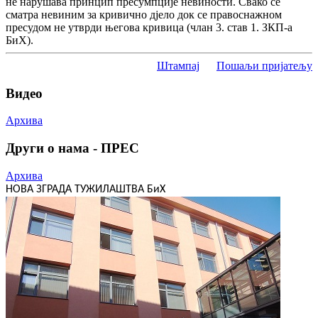
не нарушава принцип пресумпције невиности. Свако се
сматра невиним за кривично дјело док се правоснажном
пресудом не утврди његова кривица (члан 3. став 1. ЗКП-а
БиХ).
Штампај
Пошаљи пријатељу
Видео
Архива
Други о нама - ПРЕС
Архива
НОВА ЗГРАДА ТУЖИЛАШТВА БиХ