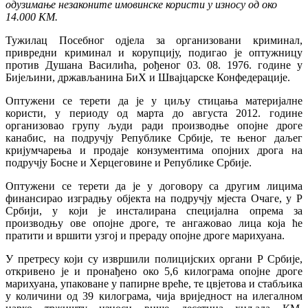
одузимање незаконите имовинске користи у износу од око
14.000 КМ.
Тужилац Посебног одјела за организовани криминал,
привредни криминал и корупцију, подигао је оптужницу
против Душана Василића, рођеног 03. 08. 1976. године у
Бијељини, држављанина БиХ и Швајцарске Конфедерације.
Оптужени се терети да је у циљу стицања материјалне
користи, у периоду од марта до августа 2012. године
организовао групу људи ради производње опојне дроге
канабис, на подручју Републике Србије, те њеног даљег
кријумчарења и продаје конзументима опојних дрога на
подручју Босне и Херцеговине и Републике Србије.
Оптужени се терети да је у договору са другим лицима
финансирао изградњу објекта на подручју мјеста Очаге, у Р
Србији, у који је инсталирана специјална опрема за
производњу ове опојне дроге, те ангажовао лица која ће
пратити и вршити узгој и прераду опојне дроге марихуана.
У претресу који су извршили полицијских органи Р Србије,
откривено је и пронађено око 5,6 килограма опојне дроге
марихуана, упаковане у папирне вреће, те цвјетова и стабљика
у количини од 39 килограма, чија вриједност на илегалном