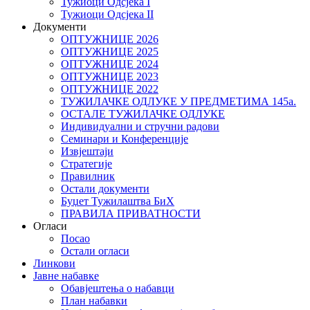
Тужиоци Oдсјекa I
Тужиоци Oдсјекa II
Документи
ОПТУЖНИЦЕ 2026
ОПТУЖНИЦЕ 2025
ОПТУЖНИЦЕ 2024
ОПТУЖНИЦЕ 2023
ОПТУЖНИЦЕ 2022
ТУЖИЛАЧКЕ ОДЛУКЕ У ПРЕДМЕТИМА 145а.
ОСТАЛЕ ТУЖИЛАЧКЕ ОДЛУКЕ
Индивидуални и стручни радови
Семинари и Конференције
Извјештаји
Стратегије
Правилник
Остали документи
Буџет Тужилаштва БиХ
ПРАВИЛА ПРИВАТНОСТИ
Огласи
Посао
Остали огласи
Линкови
Јавне набавке
Обавјештења о набавци
План набавки