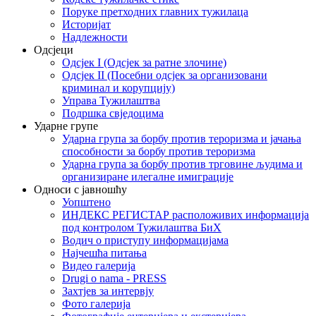
Поруке претходних главних тужилаца
Историјат
Надлежности
Одсјеци
Одсјек I (Одсјек за ратне злочине)
Одсјек II (Посебни одсјек за организовани
криминал и корупцију)
Управа Тужилаштва
Подршка свједоцима
Ударне групе
Ударна група за борбу против тероризма и јачања
способности за борбу против тероризма
Ударна група за борбу против трговине људима и
организиране илегалне имиграције
Односи с јавношћу
Уопштено
ИНДЕКС РЕГИСТАР расположивих информација
под контролом Тужилаштва БиХ
Водич о приступу информацијама
Најчешћа питања
Видео галерија
Drugi o nama - PRESS
Захтјев за интервју
Фото галерија