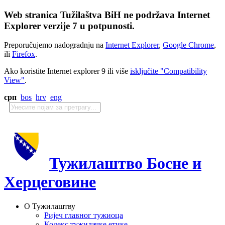
Web stranica Tužilaštva BiH ne podržava Internet
Explorer verzije 7 u potpunosti.
Preporučujemo nadogradnju na
Internet Explorer
,
Google Chrome
,
ili
Firefox
.
Ako koristite Internet explorer 9 ili više
isključite "Compatibility
View"
.
срп
bos
hrv
eng
Тужилаштво Босне и
Херцеговине
О Тужилаштву
Ријеч главног тужиоца
Кодекс тужилачке етике