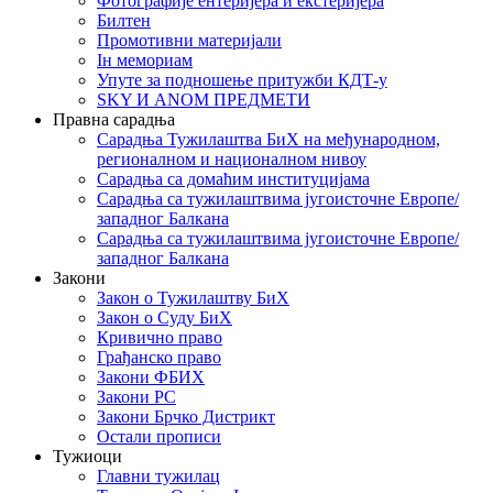
Фотографије ентеријера и екстеријера
Билтен
Промотивни материјали
Iн мемориам
Упуте за подношење притужби КДТ-у
SKY И ANOM ПРЕДМЕТИ
Правна сарадња
Сарадња Тужилаштва БиХ на међународном,
регионалном и националном нивоу
Сарадња са домаћим институцијама
Сарадња са тужилаштвима југоисточне Европе/
западног Балкана
Сарадња са тужилаштвима југоисточне Европе/
западног Балкана
Закони
Закон о Тужилаштву БиХ
Закон о Суду БиХ
Кривично право
Грађанско право
Закони ФБИХ
Закони РС
Закони Брчко Дистрикт
Остали прописи
Тужиоци
Главни тужилац