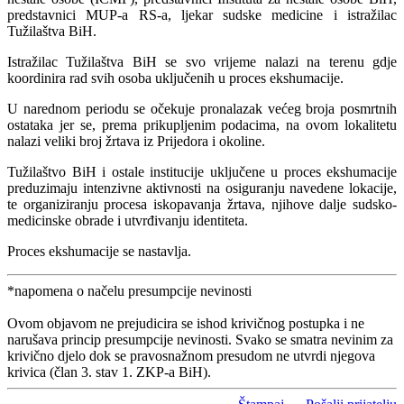
predstavnici MUP-a RS-a, ljekar sudske medicine i istražilac
Tužilaštva BiH.
Istražilac Tužilaštva BiH se svo vrijeme nalazi na terenu gdje
koordinira rad svih osoba uključenih u proces ekshumacije.
U narednom periodu se očekuje pronalazak većeg broja posmrtnih
ostataka jer se, prema prikupljenim podacima, na ovom lokalitetu
nalazi veliki broj žrtava iz Prijedora i okoline.
Tužilaštvo BiH i ostale institucije uključene u proces ekshumacije
preduzimaju intenzivne aktivnosti na osiguranju navedene lokacije,
te organiziranju procesa iskopavanja žrtava, njihove dalje sudsko-
medicinske obrade i utvrđivanju identiteta.
Proces ekshumacije se nastavlja.
*napomena o načelu presumpcije nevinosti
Ovom objavom ne prejudicira se ishod krivičnog postupka i ne
narušava princip presumpcije nevinosti. Svako se smatra nevinim za
krivično djelo dok se pravosnažnom presudom ne utvrdi njegova
krivica (član 3. stav 1. ZKP-a BiH).