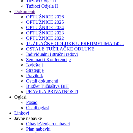
Tužioci Odjela I
Tužioci Odjela II
Dokumenti
OPTUŽNICE 2026
OPTUŽNICE 2025
OPTUŽNICE 2024
OPTUŽNICE 2023
OPTUŽNICE 2022
TUŽILAČKE ODLUKE U PREDMETIMA 145a.
OSTALE TUŽILAČKE ODLUKE
Individualni i stručni radovi
Seminari i Konferencije
Izvještaji
Strategije
Pravilnik
Ostali dokumenti
Budžet Tužilaštva BiH
PRAVILA PRIVATNOSTI
Oglasi
Posao
Ostali oglasi
Linkovi
Javne nabavke
Obavještenja o nabavci
Plan nabavki