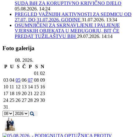
SUDA BiH ZA KORUPTIVNO KRIVIČNO DJELO
05.08.2026. 14:24
PREGLED VAŽNIJIH AKTIVNOSTI ZA SEDMICU OD
27.07. DO 31.07.2026. GODINE
31.07.2026. 13:34
OSUMNJIČENI ZA SKRNAVLJENJE I PALJENJE
VJERSKIH OBJEKATA U MEĐUGORJU, BIT ĆE
PREDAT TUŽILAŠTVU BIH
29.07.2026. 14:14
Foto galerija
08. 2026.
P
U
S
Č
P
S
N
01
02
03
04
05
06
07
08
09
10
11
12
13
14
15
16
17
18
19
20
21
22
23
24
25
26
27
28
29
30
31