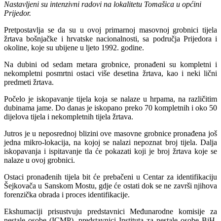
Nastavljeni su intenzivni radovi na lokalitetu Tomašica u općini
Prijedor.
Pretpostavlja se da su u ovoj primarnoj masovnoj grobnici tijela
žrtava bošnjačke i hrvatske nacionalnosti, sa područja Prijedora i
okoline, koje su ubijene u ljeto 1992. godine.
Na dubini od sedam metara grobnice, pronađeni su kompletni i
nekompletni posmrtni ostaci više desetina žrtava, kao i neki lični
predmeti žrtava.
Počelo je iskopavanje tijela koja se nalaze u hrpama, na različitim
dubinama jame. Do danas je iskopano preko 70 kompletnih i oko 50
dijelova tijela i nekompletnih tijela žrtava.
Jutros je u neposrednoj blizini ove masovne grobnice pronađena još
jedna mikro-lokacija, na kojoj se nalazi nepoznat broj tijela. Dalja
iskopavanja i ispitavanje tla će pokazati koji je broj žrtava koje se
nalaze u ovoj grobnici.
Ostaci pronađenih tijela bit će prebačeni u Centar za identifikaciju
Šejkovača u Sanskom Mostu, gdje će ostati dok se ne završi njihova
forenzička obrada i proces identifikacije.
Ekshumaciji prisustvuju predstavnici Međunarodne komisije za
nestale osobe (ICMP), predstavnici Instituta za nestale osobe BiH,