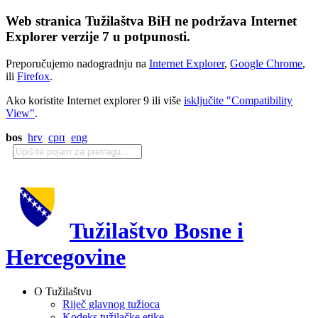
Web stranica Tužilaštva BiH ne podržava Internet
Explorer verzije 7 u potpunosti.
Preporučujemo nadogradnju na
Internet Explorer
,
Google Chrome
,
ili
Firefox
.
Ako koristite Internet explorer 9 ili više
isključite "Compatibility
View"
.
bos
hrv
срп
eng
Tužilaštvo Bosne i
Hercegovine
O Tužilaštvu
Riječ glavnog tužioca
Kodeks tužilačke etike