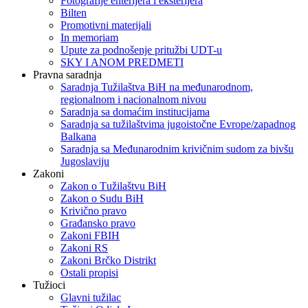
Fotografije enterijera i eksterijera
Bilten
Promotivni materijali
In memoriam
Upute za podnošenje pritužbi UDT-u
SKY I ANOM PREDMETI
Pravna saradnja
Saradnja Tužilaštva BiH na međunarodnom,
regionalnom i nacionalnom nivou
Saradnja sa domaćim institucijama
Saradnja sa tužilaštvima jugoistočne Evrope/zapadnog
Balkana
Saradnja sa Međunarodnim krivičnim sudom za bivšu
Jugoslaviju
Zakoni
Zakon o Тužilaštvu BiH
Zakon o Sudu BiH
Krivično pravo
Građansko pravo
Zakoni FBIH
Zakoni RS
Zakoni Brčko Distrikt
Ostali propisi
Tužioci
Glavni tužilac