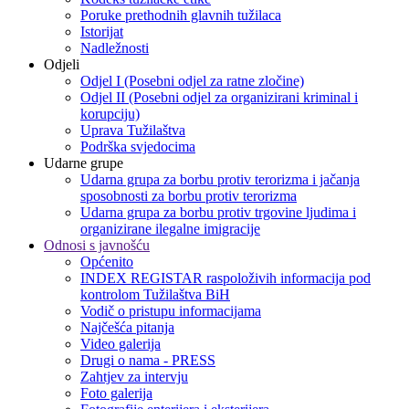
Poruke prethodnih glavnih tužilaca
Istorijat
Nadležnosti
Odjeli
Odjel I (Posebni odjel za ratne zločine)
Odjel II (Posebni odjel za organizirani kriminal i
korupciju)
Uprava Tužilaštva
Podrška svjedocima
Udarne grupe
Udarna grupa za borbu protiv terorizma i jačanja
sposobnosti za borbu protiv terorizma
Udarna grupa za borbu protiv trgovine ljudima i
organizirane ilegalne imigracije
Odnosi s javnošću
Općenito
INDEX REGISTAR raspoloživih informacija pod
kontrolom Tužilaštva BiH
Vodič o pristupu informacijama
Najčešća pitanja
Video galerija
Drugi o nama - PRESS
Zahtjev za intervju
Foto galerija