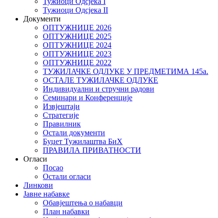
Тужиоци Oдсјекa I
Тужиоци Oдсјекa II
Документи
ОПТУЖНИЦЕ 2026
ОПТУЖНИЦЕ 2025
ОПТУЖНИЦЕ 2024
ОПТУЖНИЦЕ 2023
ОПТУЖНИЦЕ 2022
ТУЖИЛАЧКЕ ОДЛУКЕ У ПРЕДМЕТИМА 145а.
ОСТАЛЕ ТУЖИЛАЧКЕ ОДЛУКЕ
Индивидуални и стручни радови
Семинари и Конференције
Извјештаји
Стратегије
Правилник
Остали документи
Буџет Тужилаштва БиХ
ПРАВИЛА ПРИВАТНОСТИ
Огласи
Посао
Остали огласи
Линкови
Јавне набавке
Обавјештења о набавци
План набавки