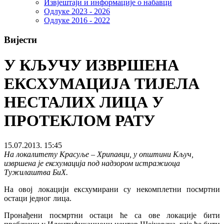
Извјештаји и информације о набавци
Одлуке 2023 - 2026
Одлуке 2016 - 2022
Вијести
У КЉУЧУ ИЗВРШЕНА
ЕКСХУМАЦИЈА ТИЈЕЛА
НЕСТАЛИХ ЛИЦА У
ПРОТЕКЛОМ РАТУ
15.07.2013. 15:45
На локалитету Красуље – Хрипавци, у општини Кључ,
извршена је ексхумација под надзором истражиоца
Тужилаштва БиХ.
На овој локацији ексхумирани су некомплетни посмртни
остаци једног лица.
Пронађени посмртни остаци ће са ове локације бити