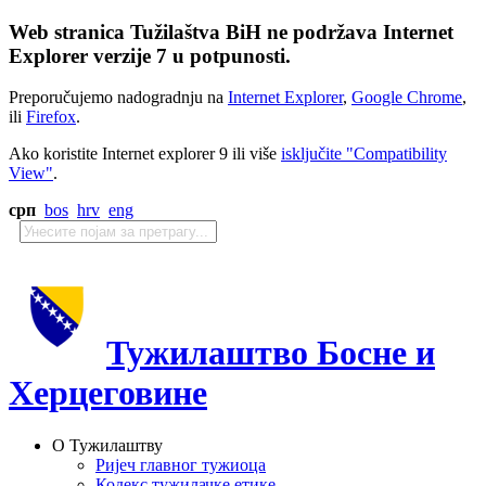
Web stranica Tužilaštva BiH ne podržava Internet
Explorer verzije 7 u potpunosti.
Preporučujemo nadogradnju na
Internet Explorer
,
Google Chrome
,
ili
Firefox
.
Ako koristite Internet explorer 9 ili više
isključite "Compatibility
View"
.
срп
bos
hrv
eng
Тужилаштво Босне и
Херцеговине
О Тужилаштву
Ријеч главног тужиоца
Кодекс тужилачке етике