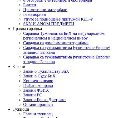
Фотографије ентеријера и екстеријера
Билтен
Промотивни материјали
Iн мемориам
Упуте за подношење притужби КДТ-у
SKY И ANOM ПРЕДМЕТИ
Правна сарадња
Сарадња Тужилаштва БиХ на међународном,
регионалном и националном нивоу
Сарадња са домаћим институцијама
Сарадња са тужилаштвима југоисточне Европе/
западног Балкана
Сарадња са тужилаштвима југоисточне Европе/
западног Балкана
Закони
Закон о Тужилаштву БиХ
Закон о Суду БиХ
Кривично право
Грађанско право
Закони ФБИХ
Закони РС
Закони Брчко Дистрикт
Остали прописи
Тужиоци
Главни тужилац