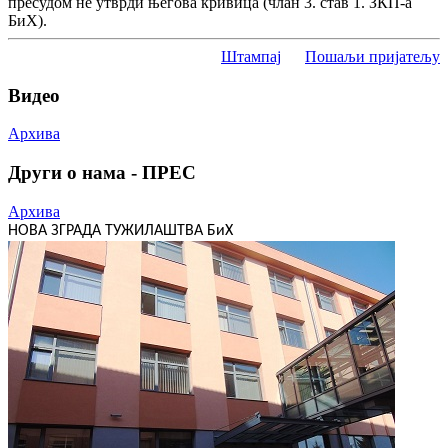
пресудом не утврди његова кривица (члан 3. став 1. ЗКП-а
БиХ).
Штампај
Пошаљи пријатељу
Видео
Архива
Други о нама - ПРЕС
Архива
НОВА ЗГРАДА ТУЖИЛАШТВА БиХ