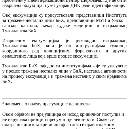
пребачени у Идентификациони центар Шејковача, гдје ће бити
извршена обдукција и узет узорак ДНК ради идентификације.
Овој ексхумацији су присуствовали представници Института
за тражење несталих лица БиХ, представници МУП-а Унско –
санског кантона, љекар судске медицине и истражилац
Тужилаштва БиХ.
Извршеном ексхумацијом је руководио истражилац
Тужилаштва БиХ, који је по инструкцијама тужиоца
координисао рад полицијских, форензичких и других
овлаштених лица која врше процес ексхумације.
Тужилаштво БиХ, заједно са институцијама које су укључене
у процес тражења несталих лица у БиХ, наставља активности
на процесу ексхумација и тражења несталих у свим крајевима
БиХ.
*напомена о начелу пресумпције невиности
Овом објавом не прејудицира се исход кривичног поступка и
не нарушава принцип пресумпције невиности. Свако се
сматра невиним за кривично дјело док се правоснажном