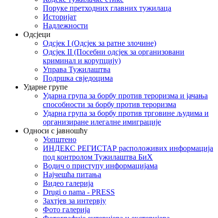
Поруке претходних главних тужилаца
Историјат
Надлежности
Одсјеци
Одсјек I (Одсјек за ратне злочине)
Одсјек II (Посебни одсјек за организовани
криминал и корупцију)
Управа Тужилаштва
Подршка свједоцима
Ударне групе
Ударна група за борбу против тероризма и јачања
способности за борбу против тероризма
Ударна група за борбу против трговине људима и
организиране илегалне имиграције
Односи с јавношћу
Уопштено
ИНДЕКС РЕГИСТАР расположивих информација
под контролом Тужилаштва БиХ
Водич о приступу информацијама
Најчешћа питања
Видео галерија
Drugi o nama - PRESS
Захтјев за интервју
Фото галерија