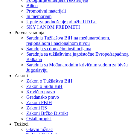
Fotografije enterijera i eksterijera
Bilten
Promotivni materijali
In memoriam
Upute za podnošenje pritužbi UDT-u
SKY I ANOM PREDMETI
Pravna saradnja
Saradnja Tužilaštva BiH na međunarodnom,
regionalnom i nacionalnom nivou
Saradnja sa domaćim institucijama
Saradnja sa tužilaštvima jugoistočne Evrope/zapadnog
Balkana
Saradnja sa Međunarodnim krivičnim sudom za bivšu
Jugoslaviju
Zakoni
Zakon o Тužilaštvu BiH
Zakon o Sudu BiH
Krivično pravo
Građansko pravo
Zakoni FBIH
Zakoni RS
Zakoni Brčko Distrikt
Ostali propisi
Tužioci
Glavni tužilac