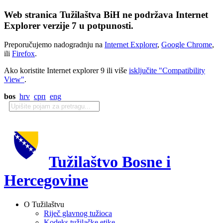
Web stranica Tužilaštva BiH ne podržava Internet
Explorer verzije 7 u potpunosti.
Preporučujemo nadogradnju na
Internet Explorer
,
Google Chrome
,
ili
Firefox
.
Ako koristite Internet explorer 9 ili više
isključite "Compatibility
View"
.
bos
hrv
срп
eng
Tužilaštvo Bosne i
Hercegovine
O Tužilaštvu
Riječ glavnog tužioca
Kodeks tužilačke etike