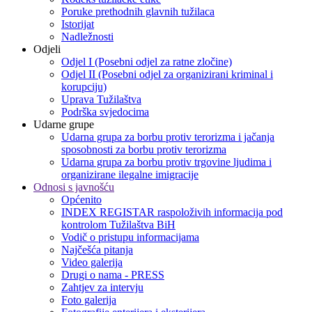
Poruke prethodnih glavnih tužilaca
Istorijat
Nadležnosti
Odjeli
Odjel I (Posebni odjel za ratne zločine)
Odjel II (Posebni odjel za organizirani kriminal i
korupciju)
Uprava Tužilaštva
Podrška svjedocima
Udarne grupe
Udarna grupa za borbu protiv terorizma i jačanja
sposobnosti za borbu protiv terorizma
Udarna grupa za borbu protiv trgovine ljudima i
organizirane ilegalne imigracije
Odnosi s javnošću
Općenito
INDEX REGISTAR raspoloživih informacija pod
kontrolom Tužilaštva BiH
Vodič o pristupu informacijama
Najčešća pitanja
Video galerija
Drugi o nama - PRESS
Zahtjev za intervju
Foto galerija