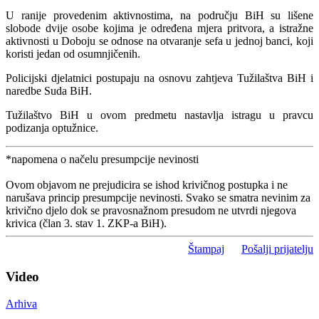
U ranije provedenim aktivnostima, na području BiH su lišene
slobode dvije osobe kojima je određena mjera pritvora, a istražne
aktivnosti u Doboju se odnose na otvaranje sefa u jednoj banci, koji
koristi jedan od osumnjičenih.
Policijski djelatnici postupaju na osnovu zahtjeva Tužilaštva BiH i
naredbe Suda BiH.
Tužilaštvo BiH u ovom predmetu nastavlja istragu u pravcu
podizanja optužnice.
*napomena o načelu presumpcije nevinosti
Ovom objavom ne prejudicira se ishod krivičnog postupka i ne
narušava princip presumpcije nevinosti. Svako se smatra nevinim za
krivično djelo dok se pravosnažnom presudom ne utvrdi njegova
krivica (član 3. stav 1. ZKP-a BiH).
Štampaj
Pošalji prijatelju
Video
Arhiva