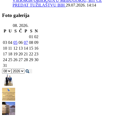
VJERSKIH OBJEKATA U MEĐUGORJU, BIT ĆE
PREDAT TUŽILAŠTVU BIH
29.07.2026. 14:14
Foto galerija
08. 2026.
P
U
S
Č
P
S
N
01
02
03
04
05
06
07
08
09
10
11
12
13
14
15
16
17
18
19
20
21
22
23
24
25
26
27
28
29
30
31