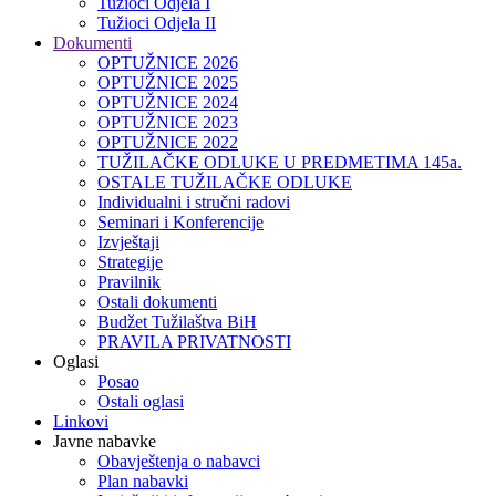
Tužioci Odjela I
Tužioci Odjela II
Dokumenti
OPTUŽNICE 2026
OPTUŽNICE 2025
OPTUŽNICE 2024
OPTUŽNICE 2023
OPTUŽNICE 2022
TUŽILAČKE ODLUKE U PREDMETIMA 145a.
OSTALE TUŽILAČKE ODLUKE
Individualni i stručni radovi
Seminari i Konferencije
Izvještaji
Strategije
Pravilnik
Ostali dokumenti
Budžet Tužilaštva BiH
PRAVILA PRIVATNOSTI
Oglasi
Posao
Ostali oglasi
Linkovi
Javne nabavke
Obavještenja o nabavci
Plan nabavki