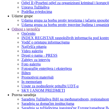
Odjel II (Posebni odjel za organizirani kriminal i korupci
Uprava Tužilaštva
Podrška svjedocima
Udarne grupe
Udarna grupa za borbu protiv terorizma i jačanja sposobn
Udarna grupa za borbu protiv trgovine ljudima i organizir
Odnosi s javnošću
Općenito
INDEX REGISTAR raspoloživih informacija pod kontro
Vodič o pristupu informacijama
Najčešća pitanja
Video galerija
Drugi o nama - PRESS
Zahtjev za intervju
Foto galerija
Fotografije enterijera i eksterijera
Bilten
Promotivni materijali
In memoriam
Upute za podnošenje pritužbi UDT-u
SKY I ANOM PREDMETI
Pravna saradnja
Saradnja Tužilaštva BiH na međunarodnom, regionalnom
Saradnja sa domaćim institucijama
Saradnja sa tužilaštvima jugoistočne Evrope/zapadnog B