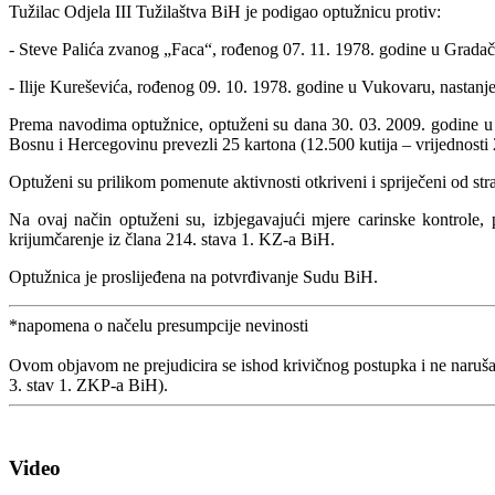
Tužilac Odjela III Tužilaštva BiH je podigao optužnicu protiv:
- Steve Palića zvanog „Faca“, rođenog 07. 11. 1978. godine u Gradač
- Ilije Kureševića, rođenog 09. 10. 1978. godine u Vukovaru, nastan
Prema navodima optužnice, optuženi su dana 30. 03. 2009. godine u op
Bosnu i Hercegovinu prevezli 25 kartona (12.500 kutija – vrijednosti
Optuženi su prilikom pomenute aktivnosti otkriveni i spriječeni od st
Na ovaj način optuženi su, izbjegavajući mjere carinske kontrole, 
krijumčarenje iz člana 214. stava 1. KZ-a BiH.
Optužnica je proslijeđena na potvrđivanje Sudu BiH.
*napomena o načelu presumpcije nevinosti
Ovom objavom ne prejudicira se ishod krivičnog postupka i ne naruša
3. stav 1. ZKP-a BiH).
Video