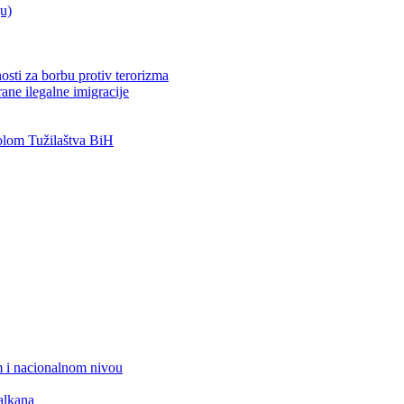
ju)
osti za borbu protiv terorizma
ane ilegalne imigracije
lom Tužilaštva BiH
 i nacionalnom nivou
alkana