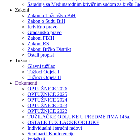
Saradnja sa Međunarodnim krivičnim sudom za bivšu Jug
Zakoni
Zakon o Тužilaštvu BiH
Zakon o Sudu BiH
Krivično pravo
Građansko pravo
Zakoni FBIH
Zakoni RS
Zakoni Brčko Distrikt
Ostali propisi
Tužioci
Glavni tužilac
Tužioci Odjela I
Tužioci Odjela II
Dokumenti
OPTUŽNICE 2026
OPTUŽNICE 2025
OPTUŽNICE 2024
OPTUŽNICE 2023
OPTUŽNICE 2022
TUŽILAČKE ODLUKE U PREDMETIMA 145a.
OSTALE TUŽILAČKE ODLUKE
Individualni i stručni radovi
Seminari i Konferencije
Izvještaji