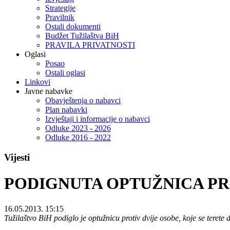
Strategije
Pravilnik
Ostali dokumenti
Budžet Tužilaštva BiH
PRAVILA PRIVATNOSTI
Oglasi
Posao
Ostali oglasi
Linkovi
Javne nabavke
Obavještenja o nabavci
Plan nabavki
Izvještaji i informacije o nabavci
Odluke 2023 - 2026
Odluke 2016 - 2022
Vijesti
PODIGNUTA OPTUŽNICA PR
16.05.2013. 15:15
Tužilaštvo BiH podiglo je optužnicu protiv dvije osobe, koje se terete