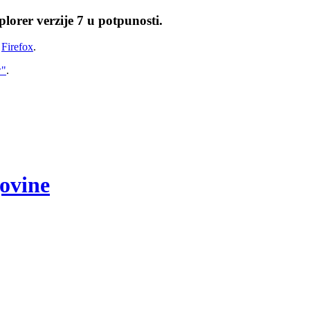
lorer verzije 7 u potpunosti.
i
Firefox
.
w"
.
govine