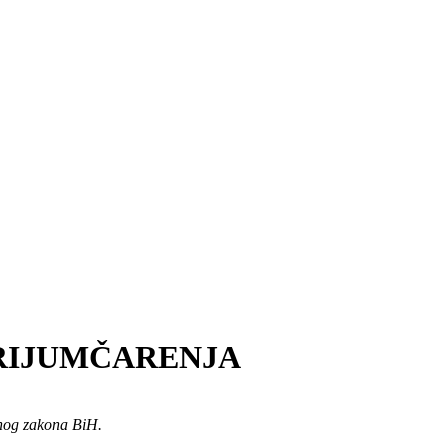
KRIJUMČARENJA
ičnog zakona BiH.