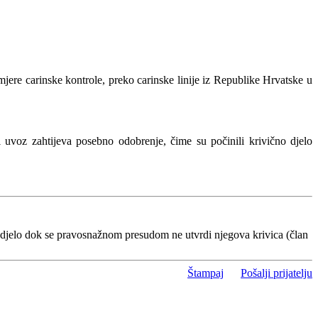
jere carinske kontrole, preko carinske linije iz Republike Hrvatske u
i uvoz zahtijeva posebno odobrenje, čime su počinili krivično djelo
 djelo dok se pravosnažnom presudom ne utvrdi njegova krivica (član
Štampaj
Pošalji prijatelju