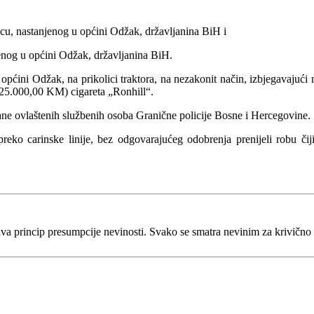
cu, nastanjenog u općini Odžak, državljanina BiH i
jenog u općini Odžak, državljanina BiH.
ćini Odžak, na prikolici traktora, na nezakonit način, izbjegavajući m
 25.000,00 KM) cigareta „Ronhill“.
rane ovlaštenih službenih osoba Granične policije Bosne i Hercegovine.
preko carinske linije, bez odgovarajućeg odobrenja prenijeli robu čij
va princip presumpcije nevinosti. Svako se smatra nevinim za krivično