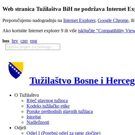
Web stranica Tužilaštva BiH ne podržava Internet Exp
Preporučujemo nadogradnju na
Internet Explorer
,
Google Chrome
, il
Ako koristite Internet explorer 9 ili više
isključite "Compatibility Vie
bos
hrv
срп
eng
Tužilaštvo Bosne i Herce
O Tužilaštvu
Riječ glavnog tužioca
Kodeks tužilačke etike
Poruke prethodnih glavnih tužilaca
Istorijat
Nadležnosti
Odjeli
Odjel I (Posebni odjel za ratne zločine)