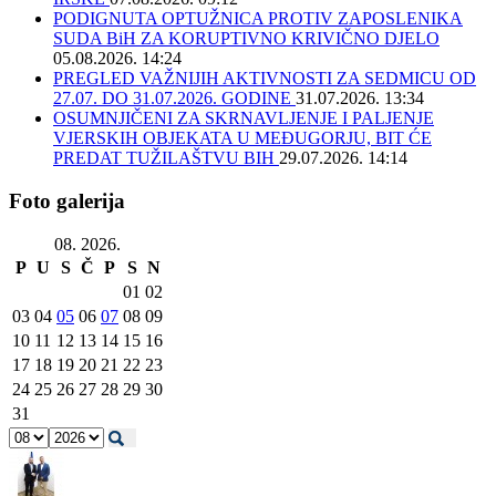
PODIGNUTA OPTUŽNICA PROTIV ZAPOSLENIKA
SUDA BiH ZA KORUPTIVNO KRIVIČNO DJELO
05.08.2026. 14:24
PREGLED VAŽNIJIH AKTIVNOSTI ZA SEDMICU OD
27.07. DO 31.07.2026. GODINE
31.07.2026. 13:34
OSUMNJIČENI ZA SKRNAVLJENJE I PALJENJE
VJERSKIH OBJEKATA U MEĐUGORJU, BIT ĆE
PREDAT TUŽILAŠTVU BIH
29.07.2026. 14:14
Foto galerija
08. 2026.
P
U
S
Č
P
S
N
01
02
03
04
05
06
07
08
09
10
11
12
13
14
15
16
17
18
19
20
21
22
23
24
25
26
27
28
29
30
31