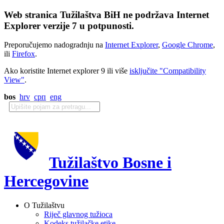
Web stranica Tužilaštva BiH ne podržava Internet
Explorer verzije 7 u potpunosti.
Preporučujemo nadogradnju na
Internet Explorer
,
Google Chrome
,
ili
Firefox
.
Ako koristite Internet explorer 9 ili više
isključite "Compatibility
View"
.
bos
hrv
срп
eng
Tužilaštvo Bosne i
Hercegovine
O Tužilaštvu
Riječ glavnog tužioca
Kodeks tužilačke etike