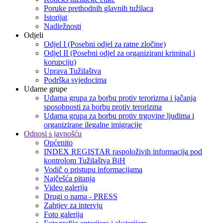
Poruke prethodnih glavnih tužilaca
Istorijat
Nadležnosti
Odjeli
Odjel I (Posebni odjel za ratne zločine)
Odjel II (Posebni odjel za organizirani kriminal i
korupciju)
Uprava Tužilaštva
Podrška svjedocima
Udarne grupe
Udarna grupa za borbu protiv terorizma i jačanja
sposobnosti za borbu protiv terorizma
Udarna grupa za borbu protiv trgovine ljudima i
organizirane ilegalne imigracije
Odnosi s javnošću
Općenito
INDEX REGISTAR raspoloživih informacija pod
kontrolom Tužilaštva BiH
Vodič o pristupu informacijama
Najčešća pitanja
Video galerija
Drugi o nama - PRESS
Zahtjev za intervju
Foto galerija