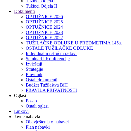
Tužioci Odjela I
Tužioci Odjela II
Dokumenti
OPTUŽNICE 2026
OPTUŽNICE 2025
OPTUŽNICE 2024
OPTUŽNICE 2023
OPTUŽNICE 2022
TUŽILAČKE ODLUKE U PREDMETIMA 145a.
OSTALE TUŽILAČKE ODLUKE
Individualni i stručni radovi
Seminari i Konferencije
Izvještaji
Strategije
Pravilnik
Ostali dokumenti
Budžet Tužilaštva BiH
PRAVILA PRIVATNOSTI
Oglasi
Posao
Ostali oglasi
Linkovi
Javne nabavke
Obavještenja o nabavci
Plan nabavki