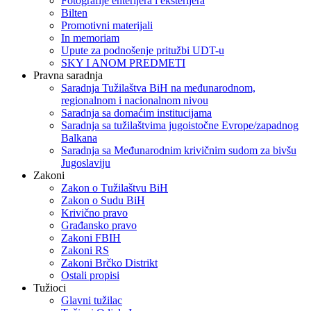
Fotografije enterijera i eksterijera
Bilten
Promotivni materijali
In memoriam
Upute za podnošenje pritužbi UDT-u
SKY I ANOM PREDMETI
Pravna saradnja
Saradnja Tužilaštva BiH na međunarodnom,
regionalnom i nacionalnom nivou
Saradnja sa domaćim institucijama
Saradnja sa tužilaštvima jugoistočne Evrope/zapadnog
Balkana
Saradnja sa Međunarodnim krivičnim sudom za bivšu
Jugoslaviju
Zakoni
Zakon o Тužilaštvu BiH
Zakon o Sudu BiH
Krivično pravo
Građansko pravo
Zakoni FBIH
Zakoni RS
Zakoni Brčko Distrikt
Ostali propisi
Tužioci
Glavni tužilac