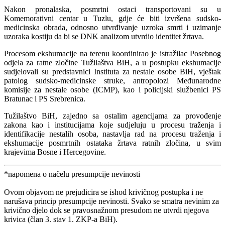
Nakon pronalaska, posmrtni ostaci transportovani su u
Komemorativni centar u Tuzlu, gdje će biti izvršena sudsko-
medicinska obrada, odnosno utvrđivanje uzroka smrti i uzimanje
uzoraka kostiju da bi se DNK analizom utvrdio identitet žrtava.
Procesom ekshumacije na terenu koordinirao je istražilac Posebnog
odjela za ratne zločine Tužilaštva BiH, a u postupku ekshumacije
sudjelovali su predstavnici Instituta za nestale osobe BiH, vještak
patolog sudsko-medicinske struke, antropolozi Međunarodne
komisije za nestale osobe (ICMP), kao i policijski službenici PS
Bratunac i PS Srebrenica.
Tužilaštvo BiH, zajedno sa ostalim agencijama za provođenje
zakona kao i institucijama koje sudjeluju u procesu traženja i
identifikacije nestalih osoba, nastavlja rad na procesu traženja i
ekshumacije posmrtnih ostataka žrtava ratnih zločina, u svim
krajevima Bosne i Hercegovine.
*napomena o načelu presumpcije nevinosti
Ovom objavom ne prejudicira se ishod krivičnog postupka i ne
narušava princip presumpcije nevinosti. Svako se smatra nevinim za
krivično djelo dok se pravosnažnom presudom ne utvrdi njegova
krivica (član 3. stav 1. ZKP-a BiH).