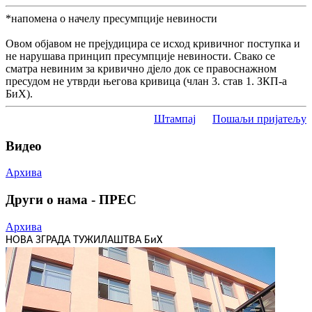
*напомена о начелу пресумпције невиности
Овом објавом не прејудицира се исход кривичног поступка и
не нарушава принцип пресумпције невиности. Свако се
сматра невиним за кривично дјело док се правоснажном
пресудом не утврди његова кривица (члан 3. став 1. ЗКП-а
БиХ).
Штампај
Пошаљи пријатељу
Видео
Архива
Други о нама - ПРЕС
Архива
НОВА ЗГРАДА ТУЖИЛАШТВА БиХ