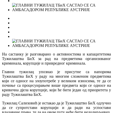
На састанку је разговарано о активностима и капацитетима
Тужилаштва БиХ за рад на предметима организованог
криминала, корупције и привредног криминала.
Главни тужилац упознао је присутне са напорима
Тужилаштва БиХ у раду на многим сложеним предметима
који се односе на злоупотребе у великим износима, те да се
почиње са процесуирањем више предмета који се односе на
кривична дјела корупције, који ће бити један од приоритета у
раду Тужилаштва БиХ.
Тужилац Салиховић је истакао да је Тужилаштво БиХ одлучно
да се супротстави корупцији и да ради на успостави
владавине права, те да на овом путу неће бити недодирљивих.