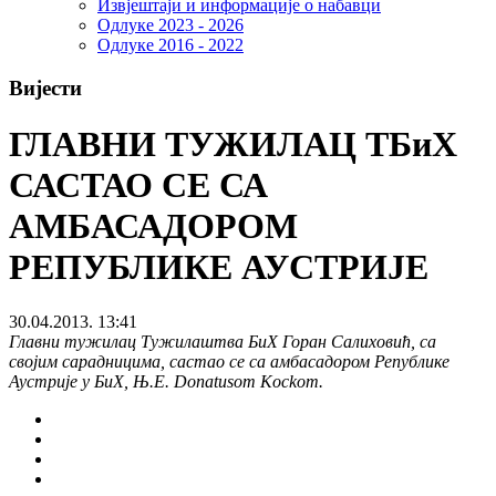
Извјештаји и информације о набавци
Одлуке 2023 - 2026
Одлуке 2016 - 2022
Вијести
ГЛАВНИ ТУЖИЛАЦ ТБиХ
САСТАО СЕ СА
АМБАСАДОРОМ
РЕПУБЛИКЕ АУСТРИЈЕ
30.04.2013. 13:41
Главни тужилац Тужилаштва БиХ Горан Салиховић, са
својим сарадницима, састао се са амбасадором Републике
Аустрије у БиХ, Њ.Е. Donatusom Kockom.