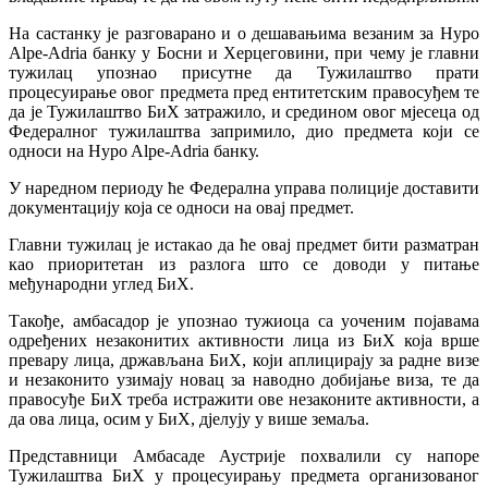
На састанку је разговарано и о дешавањима везаним за Hypo
Alpe-Adria банку у Босни и Херцеговини, при чему је главни
тужилац упознао присутне да Тужилаштво прати
процесуирање овог предмета пред ентитетским правосуђем те
да је Тужилаштво БиХ затражило, и средином овог мјесеца од
Федералног тужилаштва запримило, дио предмета који се
односи на Hypo Alpe-Adria банку.
У наредном периоду ће Федерална управа полиције доставити
документацију која се односи на овај предмет.
Главни тужилац је истакао да ће овај предмет бити разматран
као приоритетан из разлога што се доводи у питање
међународни углед БиХ.
Такође, амбасадор је упознао тужиоца са уоченим појавама
одређених незаконитих активности лица из БиХ која врше
превару лица, држављана БиХ, који аплицирају за радне визе
и незаконито узимају новац за наводно добијање виза, те да
правосуђе БиХ треба истражити ове незаконите активности, а
да ова лица, осим у БиХ, дјелују у више земаља.
Представници Амбасаде Аустрије похвалили су напоре
Тужилаштва БиХ у процесуирању предмета организованог