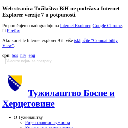
Web stranica Tužilaštva BiH ne podržava Internet
Explorer verzije 7 u potpunosti.
Preporučujemo nadogradnju na
Internet Explorer
,
Google Chrome
,
ili
Firefox
.
Ako koristite Internet explorer 9 ili više
isključite "Compatibility
View"
.
срп
bos
hrv
eng
Тужилаштво Босне и
Херцеговине
О Тужилаштву
Ријеч главног тужиоца
Кодекс тужилачке етике