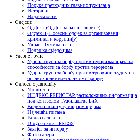
Поруке претходних главних тужилаца
Историјат
Надлежности
Одсјеци
Одсјек I (Одсјек за ратне злочине)
Одсјек II (Посебни одсјек за организовани
криминал и корупцију)
Управа Тужилаштва
Подршка свједоцима
Ударне групе
Ударна група за борбу против тероризма и јачања
способности за борбу против тероризма
Ударна група за борбу против трговине људима и
организиране илегалне имиграције
Односи с јавношћу
Уопштено
ИНДЕКС РЕГИСТАР расположивих информација
под контролом Тужилаштва БиХ
Водич о приступу информацијама
Најчешћа питања
Видео галерија
Drugi o nama - PRESS
Захтјев за интервју
Фото галерија