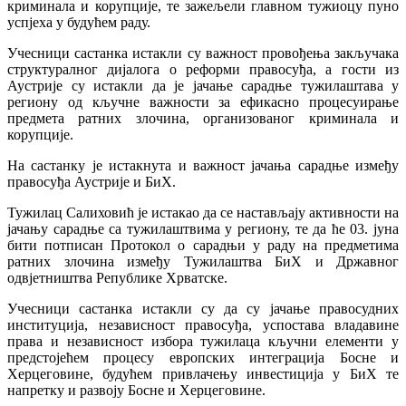
криминала и корупције, те зажељели главном тужиоцу пуно
успјеха у будућем раду.
Учесници састанка истакли су важност провођења закључака
структуралног дијалога о реформи правосуђа, а гости из
Аустрије су истакли да је јачање сарадње тужилаштава у
региону од кључне важности за ефикасно процесуирање
предмета ратних злочина, организованог криминала и
корупције.
На састанку је истакнута и важност јачања сарадње између
правосуђа Аустрије и БиХ.
Тужилац Салиховић је истакао да се настављају активности на
јачању сарадње са тужилаштвима у региону, те да ће 03. јуна
бити потписан Протокол о сарадњи у раду на предметима
ратних злочина између Тужилаштва БиХ и Државног
одвјетништва Републике Хрватске.
Учесници састанка истакли су да су јачање правосудних
институција, независност правосуђа, успостава владавине
права и независност избора тужилаца кључни елементи у
предстојећем процесу европских интеграција Босне и
Херцеговине, будућем привлачењу инвестиција у БиХ те
напретку и развоју Босне и Херцеговине.