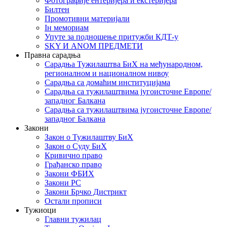
Фотографије ентеријера и екстеријера
Билтен
Промотивни материјали
Iн мемориам
Упуте за подношење притужби КДТ-у
SKY И ANOM ПРЕДМЕТИ
Правна сарадња
Сарадња Тужилаштва БиХ на међународном,
регионалном и националном нивоу
Сарадња са домаћим институцијама
Сарадња са тужилаштвима југоисточне Европе/
западног Балкана
Сарадња са тужилаштвима југоисточне Европе/
западног Балкана
Закони
Закон о Тужилаштву БиХ
Закон о Суду БиХ
Кривично право
Грађанско право
Закони ФБИХ
Закони РС
Закони Брчко Дистрикт
Остали прописи
Тужиоци
Главни тужилац