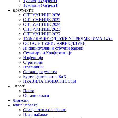
Тужиоци Oдсјекa I
Тужиоци Oдсјекa II
Документи
ОПТУЖНИЦЕ 2026
ОПТУЖНИЦЕ 2025
ОПТУЖНИЦЕ 2024
ОПТУЖНИЦЕ 2023
ОПТУЖНИЦЕ 2022
ТУЖИЛАЧКЕ ОДЛУКЕ У ПРЕДМЕТИМА 145а.
ОСТАЛЕ ТУЖИЛАЧКЕ ОДЛУКЕ
Индивидуални и стручни радови
Семинари и Конференције
Извјештаји
Стратегије
Правилник
Остали документи
Буџет Тужилаштва БиХ
ПРАВИЛА ПРИВАТНОСТИ
Огласи
Посао
Остали огласи
Линкови
Јавне набавке
Обавјештења о набавци
План набавки