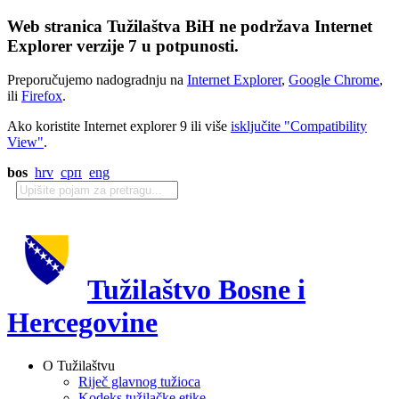
Web stranica Tužilaštva BiH ne podržava Internet
Explorer verzije 7 u potpunosti.
Preporučujemo nadogradnju na
Internet Explorer
,
Google Chrome
,
ili
Firefox
.
Ako koristite Internet explorer 9 ili više
isključite "Compatibility
View"
.
bos
hrv
срп
eng
Tužilaštvo Bosne i
Hercegovine
O Tužilaštvu
Riječ glavnog tužioca
Kodeks tužilačke etike