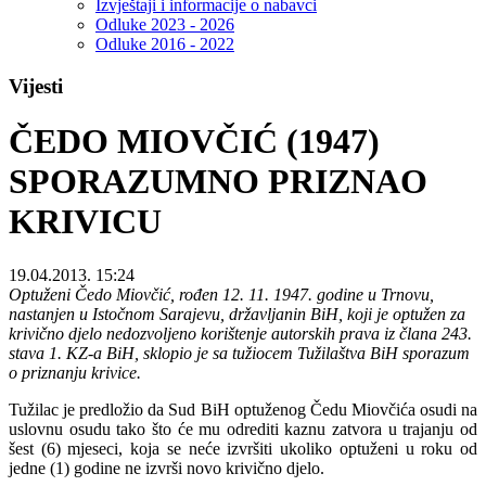
Izvještaji i informacije o nabavci
Odluke 2023 - 2026
Odluke 2016 - 2022
Vijesti
ČEDO MIOVČIĆ (1947)
SPORAZUMNO PRIZNAO
KRIVICU
19.04.2013. 15:24
Optuženi Čedo Miovčić, rođen 12. 11. 1947. godine u Trnovu,
nastanjen u Istočnom Sarajevu, državljanin BiH, koji je optužen za
krivično djelo nedozvoljeno korištenje autorskih prava iz člana 243.
stava 1. KZ-a BiH, sklopio je sa tužiocem Tužilaštva BiH sporazum
o priznanju krivice.
Tužilac je predložio da Sud BiH optuženog Čedu Miovčića osudi na
uslovnu osudu tako što će mu odrediti kaznu zatvora u trajanju od
šest (6) mjeseci, koja se neće izvršiti ukoliko optuženi u roku od
jedne (1) godine ne izvrši novo krivično djelo.