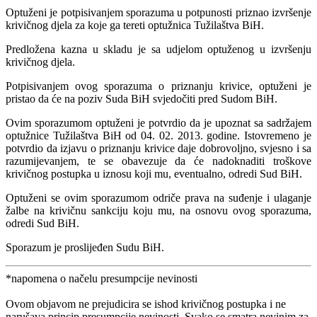
Optuženi je potpisivanjem sporazuma u potpunosti priznao izvršenje
krivičnog djela za koje ga tereti optužnica Tužilaštva BiH.
Predložena kazna u skladu je sa udjelom optuženog u izvršenju
krivičnog djela.
Potpisivanjem ovog sporazuma o priznanju krivice, optuženi je
pristao da će na poziv Suda BiH svjedočiti pred Sudom BiH.
Ovim sporazumom optuženi je potvrdio da je upoznat sa sadržajem
optužnice Tužilaštva BiH od 04. 02. 2013. godine. Istovremeno je
potvrdio da izjavu o priznanju krivice daje dobrovoljno, svjesno i sa
razumijevanjem, te se obavezuje da će nadoknaditi troškove
krivičnog postupka u iznosu koji mu, eventualno, odredi Sud BiH.
Optuženi se ovim sporazumom odriče prava na suđenje i ulaganje
žalbe na krivičnu sankciju koju mu, na osnovu ovog sporazuma,
odredi Sud BiH.
Sporazum je proslijeđen Sudu BiH.
*napomena o načelu presumpcije nevinosti
Ovom objavom ne prejudicira se ishod krivičnog postupka i ne
narušava princip presumpcije nevinosti. Svako se smatra nevinim za