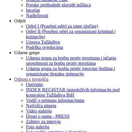
Poruke prethodnih glavnih tužilaca
Istorijat
Nadležnosti
Odjeli
Odjel I (Posebni odjel za ratne zločine)
Odjel II (Posebni odjel za organizirani kriminal i
korupciju)
Uprava Tužilaštva
Podrška svjedocima
Udarne grupe
Udarna grupa za borbu protiv terorizma i jačanja
sposobnosti za borbu protiv terorizma
Udarna grupa za borbu protiv trgovine ljudima i
organizirane ilegalne imigracije
Odnosi s javnošću
Općenito
INDEX REGISTAR raspoloživih informacija pod
kontrolom Tužilaštva BiH
Vodič o pristupu informacijama
Najčešća pitanja
Video galerija
Drugi o nama - PRESS
Zahtjev za intervju
Foto galerija