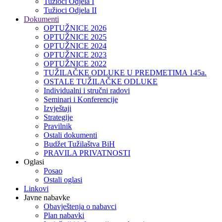
Tužioci Odjela I
Tužioci Odjela II
Dokumenti
OPTUŽNICE 2026
OPTUŽNICE 2025
OPTUŽNICE 2024
OPTUŽNICE 2023
OPTUŽNICE 2022
TUŽILAČKE ODLUKE U PREDMETIMA 145a.
OSTALE TUŽILAČKE ODLUKE
Individualni i stručni radovi
Seminari i Konferencije
Izvještaji
Strategije
Pravilnik
Ostali dokumenti
Budžet Tužilaštva BiH
PRAVILA PRIVATNOSTI
Oglasi
Posao
Ostali oglasi
Linkovi
Javne nabavke
Obavještenja o nabavci
Plan nabavki