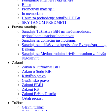
Fotografije enterijera i eksterijera
Bilten
Promotivni materijali
In memoriam
Upute za podnošenje pritužbi UDT-u
SKY I ANOM PREDMETI
Pravna saradnja
Saradnja Tužilaštva BiH na međunarodnom,
regionalnom i nacionalnom nivou
Saradnja sa domaćim institucijama
Saradnja sa tužilaštvima jugoistočne Evrope/zapadnog
Balkana
Saradnja sa Međunarodnim krivičnim sudom za bivšu
Jugoslaviju
Zakoni
Zakon o Тužilaštvu BiH
Zakon o Sudu BiH
Krivično pravo
Građansko pravo
Zakoni FBIH
Zakoni RS
Zakoni Brčko Distrikt
Ostali propisi
Tužioci
Glavni tužilac