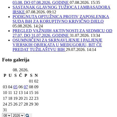
03.08. DO 07.08.2026. GODINE
07.08.2026. 15:35
SASTANAK GLAVNOG TUŽIOCA I AMBASADORA
IRSKE
07.08.2026. 09:12
PODIGNUTA OPTUŽNICA PROTIV ZAPOSLENIKA
SUDA BiH ZA KORUPTIVNO KRIVIČNO DJELO
05.08.2026. 14:24
PREGLED VAŽNIJIH AKTIVNOSTI ZA SEDMICU OD
27.07. DO 31.07.2026. GODINE
31.07.2026. 13:34
OSUMNJIČENI ZA SKRNAVLJENJE I PALJENJE
VJERSKIH OBJEKATA U MEĐUGORJU, BIT ĆE
PREDAT TUŽILAŠTVU BIH
29.07.2026. 14:14
Foto galerija
08. 2026.
P
U
S
Č
P
S
N
01
02
03
04
05
06
07
08
09
10
11
12
13
14
15
16
17
18
19
20
21
22
23
24
25
26
27
28
29
30
31