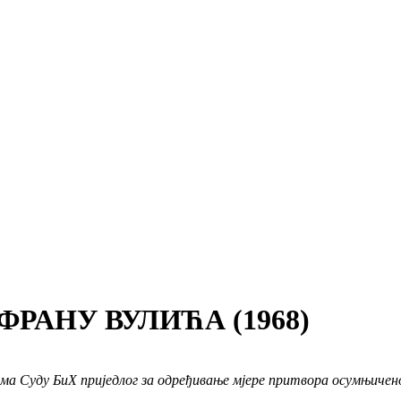
РАНУ ВУЛИЋА (1968)
ема Суду БиХ приједлог за одређивање мјере притвора осумњиче