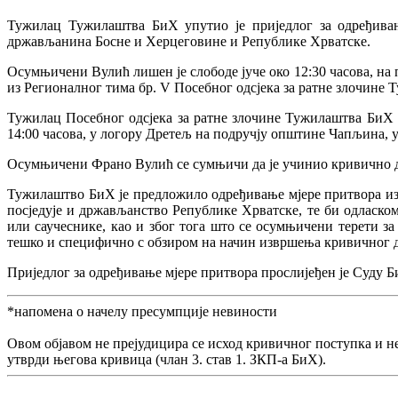
Тужилац Тужилаштва БиХ упутио је приједлог за одређивањ
држављанина Босне и Херцеговине и Републике Хрватске.
Осумњичени Вулић лишен је слободе јуче око 12:30 часова, на 
из Регионалног тима бр. V Посебног одсјека за ратне злочине
Тужилац Посебног одсјека за ратне злочине Тужилаштва БиХ с
14:00 часова, у логору Дретељ на подручју општине Чапљина, 
Осумњичени Франо Вулић се сумњичи да је учинио кривично дјел
Тужилаштво БиХ је предложило одређивање мјере притвора из р
посједује и држављанство Републике Хрватске, те би одласко
или саучеснике, као и због тога што се осумњичени терети за 
тешко и специфично с обзиром на начин извршења кривичног д
Приједлог за одређивање мјере притвора прослијеђен је Суду Б
*напомена о начелу пресумпције невиности
Овом објавом не прејудицира се исход кривичног поступка и н
утврди његова кривица (члан 3. став 1. ЗКП-а БиХ).