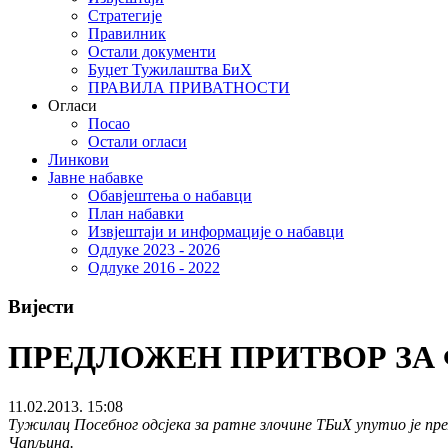
Стратегије
Правилник
Остали документи
Буџет Тужилаштва БиХ
ПРАВИЛА ПРИВАТНОСТИ
Огласи
Посао
Остали огласи
Линкови
Јавне набавке
Обавјештења о набавци
План набавки
Извјештаји и информације о набавци
Одлуке 2023 - 2026
Одлуке 2016 - 2022
Вијести
ПРЕДЛОЖЕН ПРИТВОР ЗА Ф
11.02.2013. 15:08
Тужилац Посебног одсјека за ратне злочине ТБиХ упутио је пр
Чапљина.