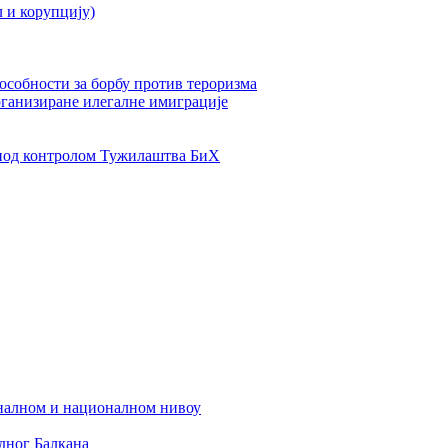
л и корупцију)
пособности за борбу против тероризма
рганизиране илегалне имиграције
од контролом Тужилаштва БиХ
налном и националном нивоу
дног Балкана