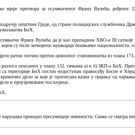
е мјере притвора за осумњиченог Франу Вулића, рођеног 23
подручју општине Груде, од стране полицијских службеника Држа
 Тужилаштва БиХ.
умњичи Франу Вулића да је као припадник ХВО-а III сатније V
у којем су били затворени мушкарци бошњачке националности, и
о ратни злочин против цивилног становништва из члана 173. став
азлога описаних у члану 132. тачкама а) и б) ЗКП-а БиХ. Прит
м са територије БиХ постао недоступан правосуђу Босне и Херце
кривично дјело за које је прописана казна у трајању од најмање 
јела и проузроковане посљедице.
иХ.
е нарушава принцип пресумпције невиности. Свако се сматра не