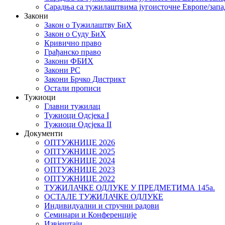
Сарадња са тужилаштвима југоисточне Европе/запа
Закони
Закон о Тужилаштву БиХ
Закон о Суду БиХ
Кривично право
Грађанско право
Закони ФБИХ
Закони РС
Закони Брчко Дистрикт
Остали прописи
Тужиоци
Главни тужилац
Тужиоци Oдсјекa I
Тужиоци Oдсјекa II
Документи
ОПТУЖНИЦЕ 2026
ОПТУЖНИЦЕ 2025
ОПТУЖНИЦЕ 2024
ОПТУЖНИЦЕ 2023
ОПТУЖНИЦЕ 2022
ТУЖИЛАЧКЕ ОДЛУКЕ У ПРЕДМЕТИМА 145а.
ОСТАЛЕ ТУЖИЛАЧКЕ ОДЛУКЕ
Индивидуални и стручни радови
Семинари и Конференције
Извјештаји