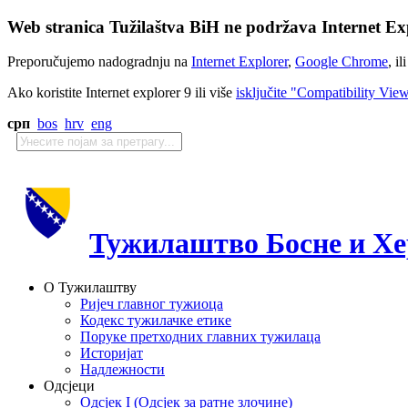
Web stranica Tužilaštva BiH ne podržava Internet Exp
Preporučujemo nadogradnju na
Internet Explorer
,
Google Chrome
, il
Ako koristite Internet explorer 9 ili više
isključite "Compatibility Vie
срп
bos
hrv
eng
Тужилаштво Босне и Хе
О Тужилаштву
Ријеч главног тужиоца
Кодекс тужилачке етике
Поруке претходних главних тужилаца
Историјат
Надлежности
Одсјеци
Одсјек I (Одсјек за ратне злочине)