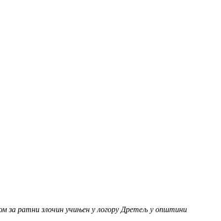
ном за ратни злочин учињен у логору Дретељ у општини