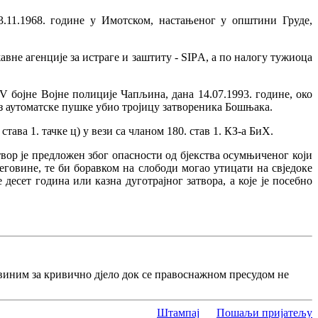
.11.1968. године у Имотском, настањеног у општини Груде,
вне агенције за истраге и заштиту - SIPА, а по налогу тужиоца
 бојне Војне полиције Чапљина, дана 14.07.1993. године, око
з аутоматске пушке убио тројицу затвореника Бошњака.
а 1. тачке ц) у вези са чланом 180. став 1. КЗ-а БиХ.
вор је предложен због опасности од бјекства осумњиченог који
говине, те би боравком на слободи могао утицати на свједоке
десет година или казна дуготрајног затвора, а које је посебно
виним за кривично дјело док се правоснажном пресудом не
Штампај
Пошаљи пријатељу