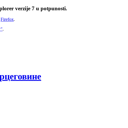
lorer verzije 7 u potpunosti.
i
Firefox
.
w"
.
рцеговине