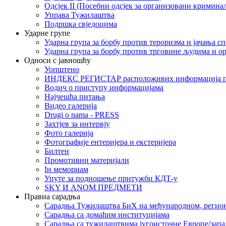
Одсјек II (Посебни одсјек за организовани кримина
Управа Тужилаштва
Подршка свједоцима
Ударне групе
Ударна група за борбу против тероризма и јачања с
Ударна група за борбу против трговине људима и о
Односи с јавношћу
Уопштено
ИНДЕКС РЕГИСТАР расположивих информација п
Водич о приступу информацијама
Најчешћа питања
Видео галерија
Drugi o nama - PRESS
Захтјев за интервју
Фото галерија
Фотографије ентеријера и екстеријера
Билтен
Промотивни материјали
Iн мемориам
Упуте за подношење притужби КДТ-у
SKY И ANOM ПРЕДМЕТИ
Правна сарадња
Сарадња Тужилаштва БиХ на међународном, регио
Сарадња са домаћим институцијама
Сарадња са тужилаштвима југоисточне Европе/запа