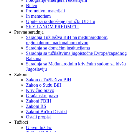
Fotografije enterijera i eksterijera
Bilten
Promotivni materijali
In memoriam
Upute za podnošenje pritužbi UDT-u
SKY I ANOM PREDMETI
Pravna saradnja
Saradnja Tužilaštva BiH na međunarodnom,
regionalnom i nacionalnom nivou
Saradnja sa domaćim institucijama
Saradnja sa tužilaštvima jugoistočne Evrope/zapadnog
Balkana
Saradnja sa Međunarodnim krivičnim sudom za bivšu
Jugoslaviju
Zakoni
Zakon o Тužilaštvu BiH
Zakon o Sudu BiH
Krivično pravo
Građansko pravo
Zakoni FBIH
Zakoni RS
Zakoni Brčko Distrikt
Ostali propisi
Tužioci
Glavni tužilac