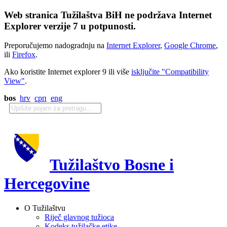
Web stranica Tužilaštva BiH ne podržava Internet
Explorer verzije 7 u potpunosti.
Preporučujemo nadogradnju na
Internet Explorer
,
Google Chrome
,
ili
Firefox
.
Ako koristite Internet explorer 9 ili više
isključite "Compatibility
View"
.
bos
hrv
срп
eng
Tužilaštvo Bosne i
Hercegovine
O Tužilaštvu
Riječ glavnog tužioca
Kodeks tužilačke etike