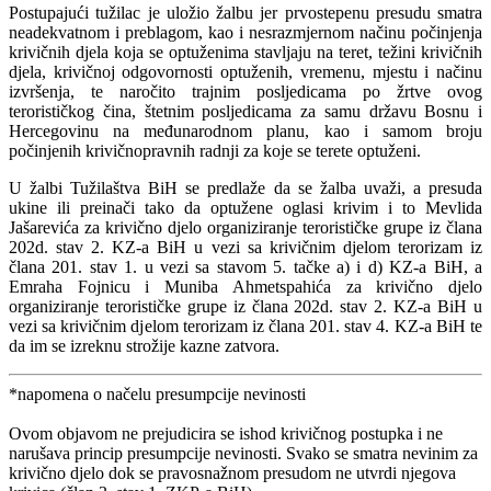
Postupajući tužilac je uložio žalbu jer prvostepenu presudu smatra
neadekvatnom i preblagom, kao i nesrazmjernom načinu počinjenja
krivičnih djela koja se optuženima stavljaju na teret, težini krivičnih
djela, krivičnoj odgovornosti optuženih, vremenu, mjestu i načinu
izvršenja, te naročito trajnim posljedicama po žrtve ovog
terorističkog čina, štetnim posljedicama za samu državu Bosnu i
Hercegovinu na međunarodnom planu, kao i samom broju
počinjenih krivičnopravnih radnji za koje se terete optuženi.
U žalbi Tužilaštva BiH se predlaže da se žalba uvaži, a presuda
ukine ili preinači tako da optužene oglasi krivim i to Mevlida
Jašarevića za krivično djelo organiziranje terorističke grupe iz člana
202d. stav 2. KZ-a BiH u vezi sa krivičnim djelom terorizam iz
člana 201. stav 1. u vezi sa stavom 5. tačke a) i d) KZ-a BiH, a
Emraha Fojnicu i Muniba Ahmetspahića za krivično djelo
organiziranje terorističke grupe iz člana 202d. stav 2. KZ-a BiH u
vezi sa krivičnim djelom terorizam iz člana 201. stav 4. KZ-a BiH te
da im se izreknu strožije kazne zatvora.
*napomena o načelu presumpcije nevinosti
Ovom objavom ne prejudicira se ishod krivičnog postupka i ne
narušava princip presumpcije nevinosti. Svako se smatra nevinim za
krivično djelo dok se pravosnažnom presudom ne utvrdi njegova