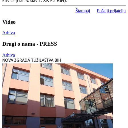
krivica (član 3. stav 1. ZKP-a BiH).
Štampaj
Pošalji prijatelju
Video
Arhiva
Drugi o nama - PRESS
Arhiva
NOVA ZGRADA TUŽILAŠTVA BIH