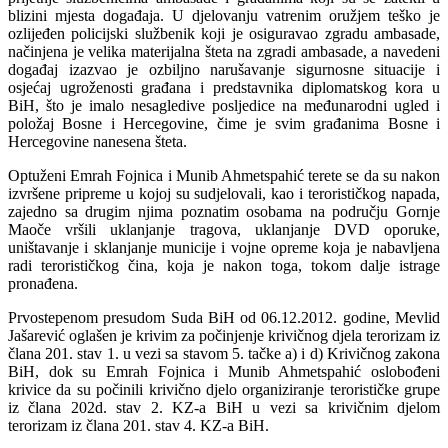
blizini mjesta događaja. U djelovanju vatrenim oružjem teško je
ozlijeđen policijski službenik koji je osiguravao zgradu ambasade,
načinjena je velika materijalna šteta na zgradi ambasade, a navedeni
događaj izazvao je ozbiljno narušavanje sigurnosne situacije i
osjećaj ugroženosti građana i predstavnika diplomatskog kora u
BiH, što je imalo nesagledive posljedice na međunarodni ugled i
položaj Bosne i Hercegovine, čime je svim građanima Bosne i
Hercegovine nanesena šteta.
Optuženi Emrah Fojnica i Munib Ahmetspahić terete se da su nakon
izvršene pripreme u kojoj su sudjelovali, kao i terorističkog napada,
zajedno sa drugim njima poznatim osobama na području Gornje
Maoče vršili uklanjanje tragova, uklanjanje DVD oporuke,
uništavanje i sklanjanje municije i vojne opreme koja je nabavljena
radi terorističkog čina, koja je nakon toga, tokom dalje istrage
pronađena.
Prvostepenom presudom Suda BiH od 06.12.2012. godine, Mevlid
Jašarević oglašen je krivim za počinjenje krivičnog djela terorizam iz
člana 201. stav 1. u vezi sa stavom 5. tačke a) i d) Krivičnog zakona
BiH, dok su Emrah Fojnica i Munib Ahmetspahić oslobođeni
krivice da su počinili krivično djelo organiziranje terorističke grupe
iz člana 202d. stav 2. KZ-a BiH u vezi sa krivičnim djelom
terorizam iz člana 201. stav 4. KZ-a BiH.