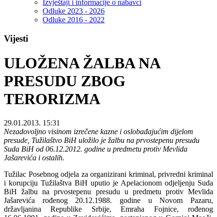
Izvještaji i informacije o nabavci
Odluke 2023 - 2026
Odluke 2016 - 2022
Vijesti
ULOŽENA ŽALBA NA
PRESUDU ZBOG
TERORIZMA
29.01.2013. 15:31
Nezadovoljno visinom izrečene kazne i oslobađajućim dijelom
presude, Tužilaštvo BiH uložilo je žalbu na prvostepenu presudu
Suda BiH od 06.12.2012. godine u predmetu protiv Mevlida
Jašarevića i ostalih.
Tužilac Posebnog odjela za organizirani kriminal, privredni kriminal
i korupciju Tužilaštva BiH uputio je Apelacionom odjeljenju Suda
BiH žalbu na prvostepenu presudu u predmetu protiv Mevlida
Jašarevića rođenog 20.12.1988. godine u Novom Pazaru,
državljanina Republike Srbije, Emraha Fojnice, rođenog