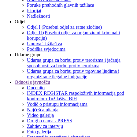
Poruke prethodnih glavnih tužilaca
Istorijat
Nadležnosti
Odjeli
Odjel I (Posebni odjel za ratne zločine)
Odjel II (Posebni odjel za organizirani kriminal i
korupciju)
Uprava Tužilaštva
Podrška svjedocima
Udarne grupe
Udarna grupa za borbu protiv terorizma i jačanja
sposobnosti za borbu protiv terorizma
Udarna grupa za borbu protiv trgovine ljudima i
organizirane ilegalne imigracije
Odnosi s javnošću
Općenito
INDEX REGISTAR raspoloživih informacija pod
kontrolom Tužilaštva BiH
Vodič o pristupu informacijama
Najčešća pitanja
Video galerija
Drugi o nama - PRESS
Zahtjev za intervju
Foto galerija