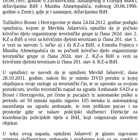
16.06.1991. godine u Zavidovićima, nastanjenog u Gornjoj Maoči,
državljanina BiH i Muniba Ahmetspahića, rođenog 20.06.1990.
godine u Zenici, gdje je i nastanjen, državljanina BiH.
Tužilaštvo Bosne i Hercegovine je dana 24.04.2012. godine podiglo
optužnicu, kojom je Mevlida Jašarevića optužilo da je počinio
krivično djelo organiziranje terorističke grupe iz člana 202d. stav 2.
KZ-a BiH u vezi sa krivičnim djelom terorizam iz člana 201. stav 1.
u vezi sa stavom 5. tačke a) i d) KZ-a BiH, a Emraha Fojnicu i
Muniba Ahmetspahića da su počinili krivično djelo organiziranje
terorističke grupe iz člana 202d. stav 2. KZ-a BiH u vezi sa
krivičnim djelom terorizam iz člana 201. stav 4. KZ-a BiH.
U optužnici se navodi da je optuženi Mevlid Jašarević, dana
28.10.2011. godine, nakon što je snimio DVD poruku u kojoj
objašnjava svoje razloge za teroristički čin, te se oprostio sa svojom
porodicom, izvršio teroristički napad na zgradu Ambasade SAD-a u
Bosni i Hercegovini, pri čemu je pucajući iz automatske puške u
periodu od 50 minuta ispalio sigurno 105 metaka iz automatskog
naoružanja na zgradu ambasade, te tom prilikom pucao i na
prostorije gdje se nalaze policijski službenici Direkcije za
koordinaciju policijskih tijela u BiH, koji osiguravaju navedeni
objekat.
U toku ovog napada, optuženi Jašarević je glasno izgovarao
prijetnje službenicima ambasade i građanima koji su se zatekli u