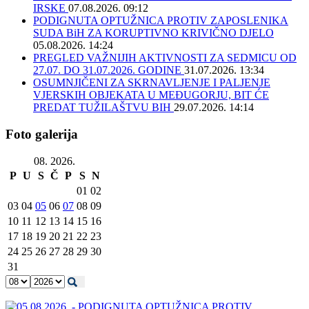
IRSKE
07.08.2026. 09:12
PODIGNUTA OPTUŽNICA PROTIV ZAPOSLENIKA
SUDA BiH ZA KORUPTIVNO KRIVIČNO DJELO
05.08.2026. 14:24
PREGLED VAŽNIJIH AKTIVNOSTI ZA SEDMICU OD
27.07. DO 31.07.2026. GODINE
31.07.2026. 13:34
OSUMNJIČENI ZA SKRNAVLJENJE I PALJENJE
VJERSKIH OBJEKATA U MEĐUGORJU, BIT ĆE
PREDAT TUŽILAŠTVU BIH
29.07.2026. 14:14
Foto galerija
08. 2026.
P
U
S
Č
P
S
N
01
02
03
04
05
06
07
08
09
10
11
12
13
14
15
16
17
18
19
20
21
22
23
24
25
26
27
28
29
30
31