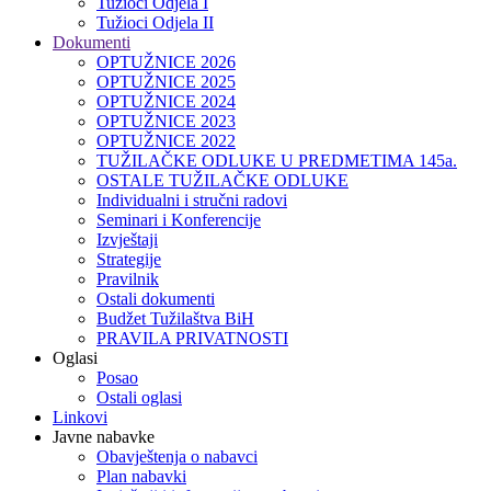
Tužioci Odjela I
Tužioci Odjela II
Dokumenti
OPTUŽNICE 2026
OPTUŽNICE 2025
OPTUŽNICE 2024
OPTUŽNICE 2023
OPTUŽNICE 2022
TUŽILAČKE ODLUKE U PREDMETIMA 145a.
OSTALE TUŽILAČKE ODLUKE
Individualni i stručni radovi
Seminari i Konferencije
Izvještaji
Strategije
Pravilnik
Ostali dokumenti
Budžet Tužilaštva BiH
PRAVILA PRIVATNOSTI
Oglasi
Posao
Ostali oglasi
Linkovi
Javne nabavke
Obavještenja o nabavci
Plan nabavki