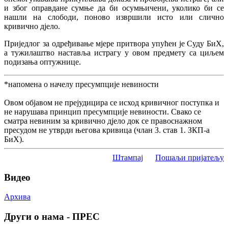
и због оправдане сумње да би осумњичени, уколико би се
нашли на слободи, поново извршили исто или слично
кривично дјело.
Приједлог за одређивање мјере притвора упућен је Суду БиХ,
а тужилаштво наставља истрагу у овом предмету са циљем
подизања оптужнице.
*напомена о начелу пресумпције невиности
Овом објавом не прејудицира се исход кривичног поступка и
не нарушава принцип пресумпције невиности. Свако се
сматра невиним за кривично дјело док се правоснажном
пресудом не утврди његова кривица (члан 3. став 1. ЗКП-а
БиХ).
Штампај
Пошаљи пријатељу
Видео
Архива
Други о нама - ПРЕС