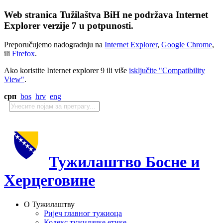
Web stranica Tužilaštva BiH ne podržava Internet
Explorer verzije 7 u potpunosti.
Preporučujemo nadogradnju na
Internet Explorer
,
Google Chrome
,
ili
Firefox
.
Ako koristite Internet explorer 9 ili više
isključite "Compatibility
View"
.
срп
bos
hrv
eng
Тужилаштво Босне и
Херцеговине
О Тужилаштву
Ријеч главног тужиоца
Кодекс тужилачке етике