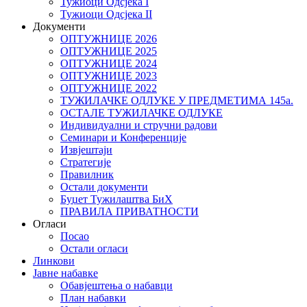
Тужиоци Oдсјекa I
Тужиоци Oдсјекa II
Документи
ОПТУЖНИЦЕ 2026
ОПТУЖНИЦЕ 2025
ОПТУЖНИЦЕ 2024
ОПТУЖНИЦЕ 2023
ОПТУЖНИЦЕ 2022
ТУЖИЛАЧКЕ ОДЛУКЕ У ПРЕДМЕТИМА 145а.
ОСТАЛЕ ТУЖИЛАЧКЕ ОДЛУКЕ
Индивидуални и стручни радови
Семинари и Конференције
Извјештаји
Стратегије
Правилник
Остали документи
Буџет Тужилаштва БиХ
ПРАВИЛА ПРИВАТНОСТИ
Огласи
Посао
Остали огласи
Линкови
Јавне набавке
Обавјештења о набавци
План набавки