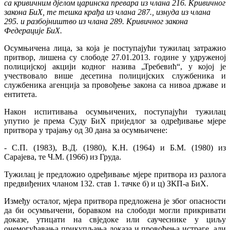
са кривичним дјелом царинска превара из члана 216. Кривичног
закона БиХ, те тешка крађа из члана 287., изнуда из члана
295. и разбојништво из члана 289. Кривичног закона
Федерације БиХ.
Осумњичена лица, за која је поступајући тужилац затражио
притвор, лишена су слободе 27.01.2013. године у удруженој
полицијској акцији кодног назива „Требевић“, у којој је
учествовало више десетина полицијских службеника и
службеника агенција за провођење закона са нивоа државе и
ентитета.
Након испитивања осумњичених, поступајући тужилац
упутио је према Суду БиХ приједлог за одређивање мјере
притвора у трајању од 30 дана за осумњичене:
- С.П. (1983), В.Д. (1980), К.Н. (1964) и Б.М. (1980) из
Сарајева, те Ч.М. (1966) из Груда.
Тужилац је предложио одређивање мјере притвора из разлога
предвиђених чланом 132. став 1. тачке б) и ц) ЗКП-а БиХ.
Између осталог, мјера притвора предложена је због опасности
да би осумњичени, боравком на слободи могли прикривати
доказе, утицати на свједоке или саучеснике у циљу
онемогућавања прикупљања доказа и провођења истраге, али