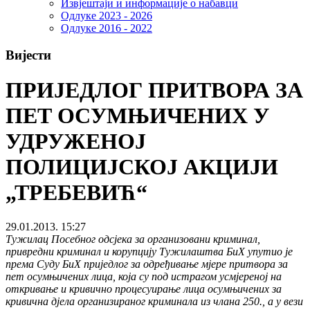
Извјештаји и информације о набавци
Одлуке 2023 - 2026
Одлуке 2016 - 2022
Вијести
ПРИЈЕДЛОГ ПРИТВОРА ЗА
ПЕТ ОСУМЊИЧЕНИХ У
УДРУЖЕНОЈ
ПОЛИЦИЈСКОЈ АКЦИЈИ
„ТРЕБЕВИЋ“
29.01.2013. 15:27
Тужилац Посебног одсјека за организовани криминал,
привредни криминал и корупцију Тужилаштва БиХ упутио је
према Суду БиХ приједлог за одређивање мјере притвора за
пет осумњичених лица, која су под истрагом усмјереној на
откривање и кривично процесуирање лица осумњичених за
кривична дјела организираног криминала из члана 250., а у вези