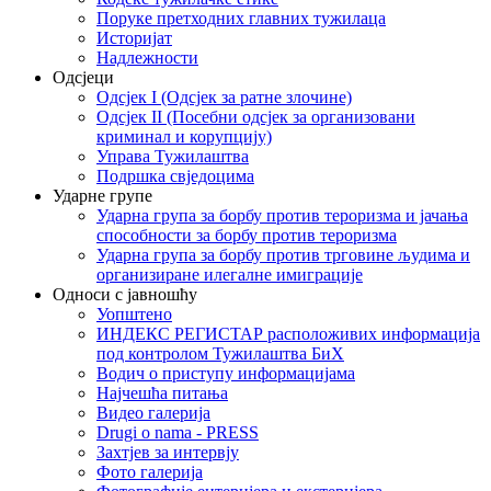
Поруке претходних главних тужилаца
Историјат
Надлежности
Одсјеци
Одсјек I (Одсјек за ратне злочине)
Одсјек II (Посебни одсјек за организовани
криминал и корупцију)
Управа Тужилаштва
Подршка свједоцима
Ударне групе
Ударна група за борбу против тероризма и јачања
способности за борбу против тероризма
Ударна група за борбу против трговине људима и
организиране илегалне имиграције
Односи с јавношћу
Уопштено
ИНДЕКС РЕГИСТАР расположивих информација
под контролом Тужилаштва БиХ
Водич о приступу информацијама
Најчешћа питања
Видео галерија
Drugi o nama - PRESS
Захтјев за интервју
Фото галерија