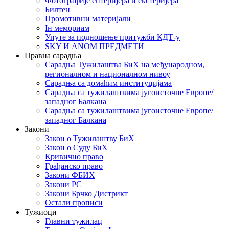
Фотографије ентеријера и екстеријера
Билтен
Промотивни материјали
Iн мемориам
Упуте за подношење притужби КДТ-у
SKY И ANOM ПРЕДМЕТИ
Правна сарадња
Сарадња Тужилаштва БиХ на међународном,
регионалном и националном нивоу
Сарадња са домаћим институцијама
Сарадња са тужилаштвима југоисточне Европе/
западног Балкана
Сарадња са тужилаштвима југоисточне Европе/
западног Балкана
Закони
Закон о Тужилаштву БиХ
Закон о Суду БиХ
Кривично право
Грађанско право
Закони ФБИХ
Закони РС
Закони Брчко Дистрикт
Остали прописи
Тужиоци
Главни тужилац