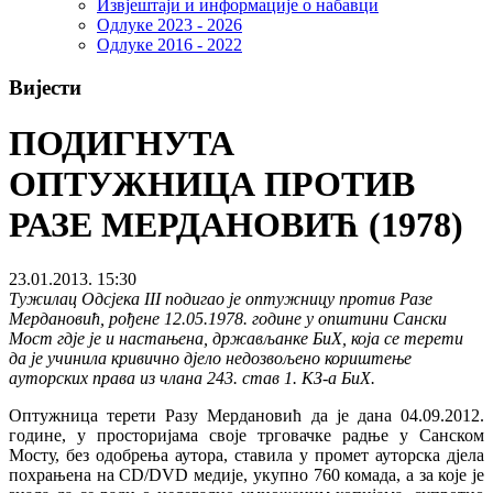
Извјештаји и информације о набавци
Одлуке 2023 - 2026
Одлуке 2016 - 2022
Вијести
ПОДИГНУТА
ОПТУЖНИЦА ПРОТИВ
РАЗЕ МЕРДАНОВИЋ (1978)
23.01.2013. 15:30
Тужилац Одсјека III подигао је оптужницу против Разе
Мердановић, рођене 12.05.1978. године у општини Сански
Мост гдје је и настањена, држављанке БиХ, која се терети
да је учинила кривично дјело недозвољено кориштење
ауторских права из члана 243. став 1. КЗ-а БиХ.
Оптужница терети Разу Мердановић да је дана 04.09.2012.
године, у просторијама своје трговачке радње у Санском
Мосту, без одобрења аутора, ставила у промет ауторска дјела
похрањена на CD/DVD медије, укупно 760 комада, а за које је