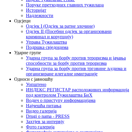
Поруке претходних главних тужилаца
Историјат
Надлежности
Одсјеци
Одсјек I (Одсјек за ратне злочине)
Одсјек II (Посебни одсјек за организовани
криминал и корупцију)
Управа Тужилаштва
Подршка свједоцима
Ударне групе
Ударна група за борбу против тероризма и јачања
способности за борбу против тероризма
Ударна група за борбу против трговине људима и
организиране илегалне имиграције
Односи с јавношћу
Уопштено
ИНДЕКС РЕГИСТАР расположивих информација
под контролом Тужилаштва БиХ
Водич о приступу информацијама
Најчешћа питања
Видео галерија
Drugi o nama - PRESS
Захтјев за интервју
Фото галерија