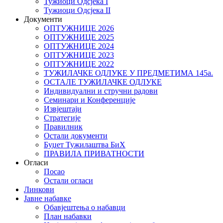
Тужиоци Oдсјекa I
Тужиоци Oдсјекa II
Документи
ОПТУЖНИЦЕ 2026
ОПТУЖНИЦЕ 2025
ОПТУЖНИЦЕ 2024
ОПТУЖНИЦЕ 2023
ОПТУЖНИЦЕ 2022
ТУЖИЛАЧКЕ ОДЛУКЕ У ПРЕДМЕТИМА 145а.
ОСТАЛЕ ТУЖИЛАЧКЕ ОДЛУКЕ
Индивидуални и стручни радови
Семинари и Конференције
Извјештаји
Стратегије
Правилник
Остали документи
Буџет Тужилаштва БиХ
ПРАВИЛА ПРИВАТНОСТИ
Огласи
Посао
Остали огласи
Линкови
Јавне набавке
Обавјештења о набавци
План набавки