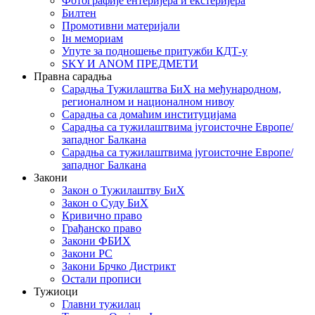
Фотографије ентеријера и екстеријера
Билтен
Промотивни материјали
Iн мемориам
Упуте за подношење притужби КДТ-у
SKY И ANOM ПРЕДМЕТИ
Правна сарадња
Сарадња Тужилаштва БиХ на међународном,
регионалном и националном нивоу
Сарадња са домаћим институцијама
Сарадња са тужилаштвима југоисточне Европе/
западног Балкана
Сарадња са тужилаштвима југоисточне Европе/
западног Балкана
Закони
Закон о Тужилаштву БиХ
Закон о Суду БиХ
Кривично право
Грађанско право
Закони ФБИХ
Закони РС
Закони Брчко Дистрикт
Остали прописи
Тужиоци
Главни тужилац