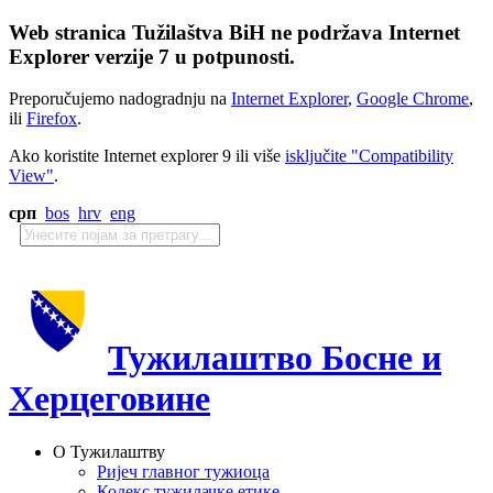
Web stranica Tužilaštva BiH ne podržava Internet
Explorer verzije 7 u potpunosti.
Preporučujemo nadogradnju na
Internet Explorer
,
Google Chrome
,
ili
Firefox
.
Ako koristite Internet explorer 9 ili više
isključite "Compatibility
View"
.
срп
bos
hrv
eng
Тужилаштво Босне и
Херцеговине
О Тужилаштву
Ријеч главног тужиоца
Кодекс тужилачке етике