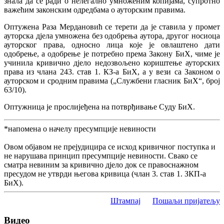
знала да се ради о нелегално умноженим копијама, супротно
важећим законским одредбама о ауторским правима.
Оптужена Раза Мердановић се терети да је ставила у промет
ауторска дјела умножена без одобрења аутора, другог носиоца
ауторског права, односно лица које је овлаштено дати
одобрење, а одобрење је потребно према Закону БиХ, чиме је
учинила кривично дјело недозвољено кориштење ауторских
права из члана 243. став 1. КЗ-а БиХ, а у вези са Законом о
ауторском и сродним правима („Службени гласник БиХ“, број
63/10).
Оптужница је прослијеђена на потврђивање Суду БиХ.
*напомена о начелу пресумпције невиности
Овом објавом не прејудицира се исход кривичног поступка и
не нарушава принцип пресумпције невиности. Свако се
сматра невиним за кривично дјело док се правоснажном
пресудом не утврди његова кривица (члан 3. став 1. ЗКП-а
БиХ).
Штампај
Пошаљи пријатељу
Видео