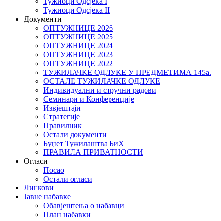
Тужиоци Oдсјекa I
Тужиоци Oдсјекa II
Документи
ОПТУЖНИЦЕ 2026
ОПТУЖНИЦЕ 2025
ОПТУЖНИЦЕ 2024
ОПТУЖНИЦЕ 2023
ОПТУЖНИЦЕ 2022
ТУЖИЛАЧКЕ ОДЛУКЕ У ПРЕДМЕТИМА 145а.
ОСТАЛЕ ТУЖИЛАЧКЕ ОДЛУКЕ
Индивидуални и стручни радови
Семинари и Конференције
Извјештаји
Стратегије
Правилник
Остали документи
Буџет Тужилаштва БиХ
ПРАВИЛА ПРИВАТНОСТИ
Огласи
Посао
Остали огласи
Линкови
Јавне набавке
Обавјештења о набавци
План набавки