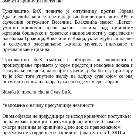
ометати кривични поступак.
Тужилаштво БиХ подигло је оптужницу против Зорана
Драгичевића, који се терети да је као бивши припадник ВРС и
саучесник оптуженог Веселина Влаховића званог „Батко“,
учинио кривично дјело ратног злочина над цивилним
жртвама бошњачке и хрватске националности у сарајевским
насељима Грбавица, Ковачићи и Враца, укључујући силовање
и сексуално злостављање жртава, мучење, пљачкање и
премлаћивање цивила.
Тужилаштво БиХ сматра, с обзиром на околности и
процесуирање предмета у којем предстоји извођење доказа и
саслушање свједока, да овај оптужени треба бити у притвору,
те је због тога упутило жалбу на одлуку суда којом се овај
оптужени пушта на одбрану са слободе уз мјере забране.
Жалба је прослијеђена Суду БиХ.
*напомена о начелу пресумпције невиности
Овом објавом не прејудицира се исход кривичног поступка и
не нарушава принцип пресумпције невиности. Свако се
сматра невиним за кривично дјело док се правоснажном
пресудом не утврди његова кривица (члан 3. став 1. ЗКП-а