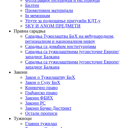
Фотографије ентеријера и екстеријера
Билтен
Промотивни материјали
Iн мемориам
Упуте за подношење притужби КДТ-у
SKY И ANOM ПРЕДМЕТИ
Правна сарадња
Сарадња Тужилаштва БиХ на међународном,
регионалном и националном нивоу
Сарадња са домаћим институцијама
Сарадња са тужилаштвима југоисточне Европе/
западног Балкана
Сарадња са тужилаштвима југоисточне Европе/
западног Балкана
Закони
Закон о Тужилаштву БиХ
Закон о Суду БиХ
Кривично право
Грађанско право
Закони ФБИХ
Закони РС
Закони Брчко Дистрикт
Остали прописи
Тужиоци
Главни тужилац