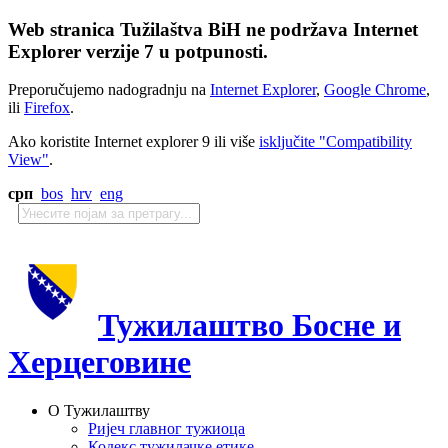
Web stranica Tužilaštva BiH ne podržava Internet
Explorer verzije 7 u potpunosti.
Preporučujemo nadogradnju na
Internet Explorer
,
Google Chrome
,
ili
Firefox
.
Ako koristite Internet explorer 9 ili više
isključite "Compatibility
View"
.
срп
bos
hrv
eng
Тужилаштво Босне и
Херцеговине
О Тужилаштву
Ријеч главног тужиоца
Кодекс тужилачке етике