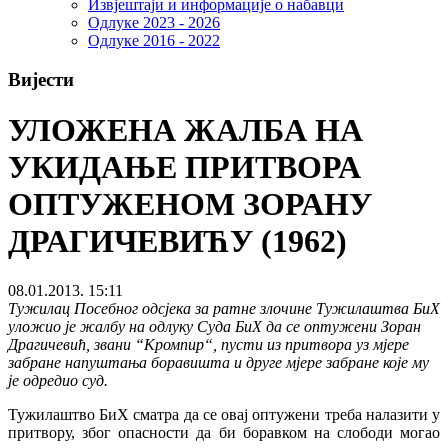
Извјештаји и информације о набавци
Одлуке 2023 - 2026
Одлуке 2016 - 2022
Вијести
УЛОЖЕНА ЖАЛБА НА
УКИДАЊЕ ПРИТВОРА
ОПТУЖЕНОМ ЗОРАНУ
ДРАГИЧЕВИЋУ (1962)
08.01.2013. 15:11
Тужилац Посебног одсјека за ратне злочине Тужилаштва БиХ
уложио је жалбу на одлуку Суда БиХ да се оптужени Зоран
Драгичевић, звани “Кромпир“, пусти из притвора уз мјере
забране напуштања боравишта и друге мјере забране које му
је одредио суд.
Тужилаштво БиХ сматра да се овај оптужени треба налазити у
притвору, због опасности да би боравком на слободи могао