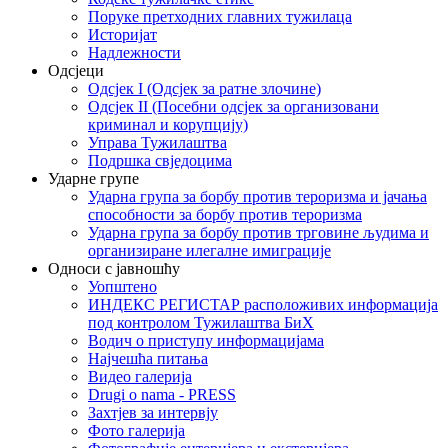
Поруке претходних главних тужилаца
Историјат
Надлежности
Одсјеци
Одсјек I (Одсјек за ратне злочине)
Одсјек II (Посебни одсјек за организовани
криминал и корупцију)
Управа Тужилаштва
Подршка свједоцима
Ударне групе
Ударна група за борбу против тероризма и јачања
способности за борбу против тероризма
Ударна група за борбу против трговине људима и
организиране илегалне имиграције
Односи с јавношћу
Уопштено
ИНДЕКС РЕГИСТАР расположивих информација
под контролом Тужилаштва БиХ
Водич о приступу информацијама
Најчешћа питања
Видео галерија
Drugi o nama - PRESS
Захтјев за интервју
Фото галерија