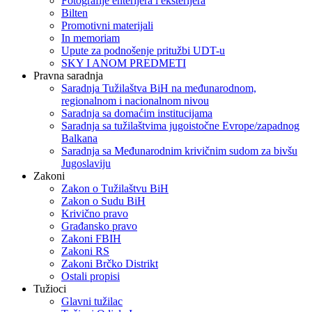
Fotografije enterijera i eksterijera
Bilten
Promotivni materijali
In memoriam
Upute za podnošenje pritužbi UDT-u
SKY I ANOM PREDMETI
Pravna saradnja
Saradnja Tužilaštva BiH na međunarodnom,
regionalnom i nacionalnom nivou
Saradnja sa domaćim institucijama
Saradnja sa tužilaštvima jugoistočne Evrope/zapadnog
Balkana
Saradnja sa Međunarodnim krivičnim sudom za bivšu
Jugoslaviju
Zakoni
Zakon o Тužilaštvu BiH
Zakon o Sudu BiH
Krivično pravo
Građansko pravo
Zakoni FBIH
Zakoni RS
Zakoni Brčko Distrikt
Ostali propisi
Tužioci
Glavni tužilac