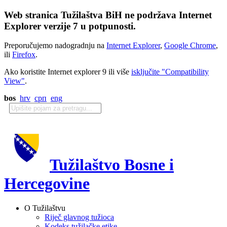
Web stranica Tužilaštva BiH ne podržava Internet
Explorer verzije 7 u potpunosti.
Preporučujemo nadogradnju na
Internet Explorer
,
Google Chrome
,
ili
Firefox
.
Ako koristite Internet explorer 9 ili više
isključite "Compatibility
View"
.
bos
hrv
срп
eng
Tužilaštvo Bosne i
Hercegovine
O Tužilaštvu
Riječ glavnog tužioca
Kodeks tužilačke etike