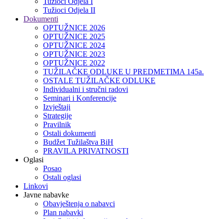
Tužioci Odjela I
Tužioci Odjela II
Dokumenti
OPTUŽNICE 2026
OPTUŽNICE 2025
OPTUŽNICE 2024
OPTUŽNICE 2023
OPTUŽNICE 2022
TUŽILAČKE ODLUKE U PREDMETIMA 145a.
OSTALE TUŽILAČKE ODLUKE
Individualni i stručni radovi
Seminari i Konferencije
Izvještaji
Strategije
Pravilnik
Ostali dokumenti
Budžet Tužilaštva BiH
PRAVILA PRIVATNOSTI
Oglasi
Posao
Ostali oglasi
Linkovi
Javne nabavke
Obavještenja o nabavci
Plan nabavki