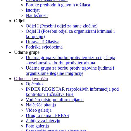
Poruke prethodnih glavnih tužilaca
Istorijat
Nadležnosti
Odjeli
Odjel I (Posebni odjel za ratne zločine)
Odjel II (Posebni odjel za organizirani kriminal i
korupciju)
Uprava Tužilaštva
Podrška svjedocima
Udarne grupe
Udarna grupa za borbu protiv terorizma i jačanja
sposobnosti za borbu protiv terorizma
Udarna grupa za borbu protiv trgovine ljudima i
organizirane ilegalne imigracije
Odnosi s javnošću
Općenito
INDEX REGISTAR raspoloživih informacija pod
kontrolom Tužilaštva BiH
Vodič o pristupu informacijama
Najčešća pitanja
Video galerija
Drugi o nama - PRESS
Zahtjev za intervju
Foto galerija