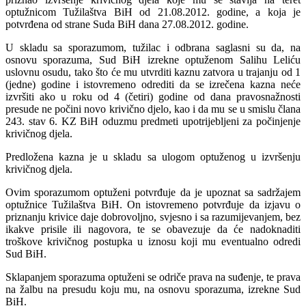
optužnicom Tužilaštva BiH od 21.08.2012. godine, a koja je
potvrđena od strane Suda BiH dana 27.08.2012. godine.
U skladu sa sporazumom, tužilac i odbrana saglasni su da, na
osnovu sporazuma, Sud BiH izrekne optuženom Salihu Leliću
uslovnu osudu, tako što će mu utvrditi kaznu zatvora u trajanju od 1
(jedne) godine i istovremeno odrediti da se izrečena kazna neće
izvršiti ako u roku od 4 (četiri) godine od dana pravosnažnosti
presude ne počini novo krivično djelo, kao i da mu se u smislu člana
243. stav 6. KZ BiH oduzmu predmeti upotrijebljeni za počinjenje
krivičnog djela.
Predložena kazna je u skladu sa ulogom optuženog u izvršenju
krivičnog djela.
Ovim sporazumom optuženi potvrđuje da je upoznat sa sadržajem
optužnice Tužilaštva BiH. On istovremeno potvrđuje da izjavu o
priznanju krivice daje dobrovoljno, svjesno i sa razumijevanjem, bez
ikakve prisile ili nagovora, te se obavezuje da će nadoknaditi
troškove krivičnog postupka u iznosu koji mu eventualno odredi
Sud BiH.
Sklapanjem sporazuma optuženi se odriče prava na suđenje, te prava
na žalbu na presudu koju mu, na osnovu sporazuma, izrekne Sud
BiH.