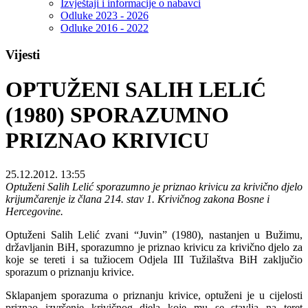
Izvještaji i informacije o nabavci
Odluke 2023 - 2026
Odluke 2016 - 2022
Vijesti
OPTUŽENI SALIH LELIĆ
(1980) SPORAZUMNO
PRIZNAO KRIVICU
25.12.2012. 13:55
Optuženi Salih Lelić sporazumno je priznao krivicu za krivično djelo
krijumčarenje iz člana 214. stav 1. Krivičnog zakona Bosne i
Hercegovine.
Optuženi Salih Lelić zvani “Juvin” (1980), nastanjen u Bužimu,
državljanin BiH, sporazumno je priznao krivicu za krivično djelo za
koje se tereti i sa tužiocem Odjela III Tužilaštva BiH zaključio
sporazum o priznanju krivice.
Sklapanjem sporazuma o priznanju krivice, optuženi je u cijelosti
priznao izvršenje krivičnog djela koje mu se stavlja na teret