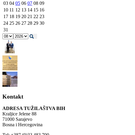
03
04
05
06
07
08
09
10
11
12
13
14
15
16
17
18
19
20
21
22
23
24
25
26
27
28
29
30
31
Kontakt
ADRESA TUŽILAŠTVA BIH
Kraljice Jelene 88
71000 Sarajevo
Bosna i Hercegovina
Tel: +387 (0)33 483 700