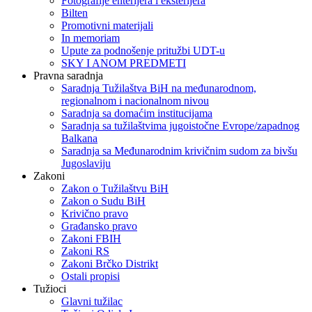
Fotografije enterijera i eksterijera
Bilten
Promotivni materijali
In memoriam
Upute za podnošenje pritužbi UDT-u
SKY I ANOM PREDMETI
Pravna saradnja
Saradnja Tužilaštva BiH na međunarodnom,
regionalnom i nacionalnom nivou
Saradnja sa domaćim institucijama
Saradnja sa tužilaštvima jugoistočne Evrope/zapadnog
Balkana
Saradnja sa Međunarodnim krivičnim sudom za bivšu
Jugoslaviju
Zakoni
Zakon o Тužilaštvu BiH
Zakon o Sudu BiH
Krivično pravo
Građansko pravo
Zakoni FBIH
Zakoni RS
Zakoni Brčko Distrikt
Ostali propisi
Tužioci
Glavni tužilac