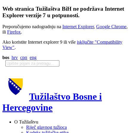
Web stranica Tužilaštva BiH ne podržava Internet
Explorer verzije 7 u potpunosti.
Preporučujemo nadogradnju na
Internet Explorer
,
Google Chrome
,
ili
Firefox
.
Ako koristite Internet explorer 9 ili više
isključite "Compatibility
View"
.
bos
hrv
срп
eng
Tužilaštvo Bosne i
Hercegovine
O Tužilaštvu
Riječ glavnog tužioca
Kodeks tužilačke etike