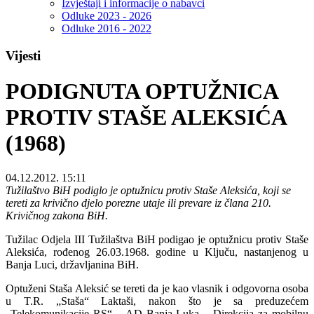
Izvještaji i informacije o nabavci
Odluke 2023 - 2026
Odluke 2016 - 2022
Vijesti
PODIGNUTA OPTUŽNICA
PROTIV STAŠE ALEKSIĆA
(1968)
04.12.2012. 15:11
Tužilaštvo BiH podiglo je optužnicu protiv Staše Aleksića, koji se
tereti za krivično djelo porezne utaje ili prevare iz člana 210.
Krivičnog zakona BiH.
Tužilac Odjela III Tužilaštva BiH podigao je optužnicu protiv Staše
Aleksića, rođenog 26.03.1968. godine u Ključu, nastanjenog u
Banja Luci, državljanina BiH.
Optuženi Staša Aleksić se tereti da je kao vlasnik i odgovorna osoba
u T.R. „Staša“ Laktaši, nakon što je sa preduzećem
„Telekomunikacije RS“ – AD Banja Luka – Direkcija za mobilnu