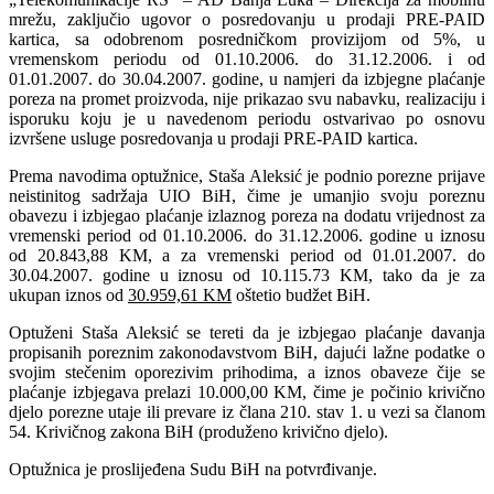
mrežu, zaključio ugovor o posredovanju u prodaji PRE-PAID
kartica, sa odobrenom posredničkom provizijom od 5%, u
vremenskom periodu od 01.10.2006. do 31.12.2006. i od
01.01.2007. do 30.04.2007. godine, u namjeri da izbjegne plaćanje
poreza na promet proizvoda, nije prikazao svu nabavku, realizaciju i
isporuku koju je u navedenom periodu ostvarivao po osnovu
izvršene usluge posredovanja u prodaji PRE-PAID kartica.
Prema navodima optužnice, Staša Aleksić je podnio porezne prijave
neistinitog sadržaja UIO BiH, čime je umanjio svoju poreznu
obavezu i izbjegao plaćanje izlaznog poreza na dodatu vrijednost za
vremenski period od 01.10.2006. do 31.12.2006. godine u iznosu
od 20.843,88 KM, a za vremenski period od 01.01.2007. do
30.04.2007. godine u iznosu od 10.115.73 KM, tako da je za
ukupan iznos od
30.959,61 KM
oštetio budžet BiH.
Optuženi Staša Aleksić se tereti da je izbjegao plaćanje davanja
propisanih poreznim zakonodavstvom BiH, dajući lažne podatke o
svojim stečenim oporezivim prihodima, a iznos obaveze čije se
plaćanje izbjegava prelazi 10.000,00 KM, čime je počinio krivično
djelo porezne utaje ili prevare iz člana 210. stav 1. u vezi sa članom
54. Krivičnog zakona BiH (produženo krivično djelo).
Optužnica je proslijeđena Sudu BiH na potvrđivanje.