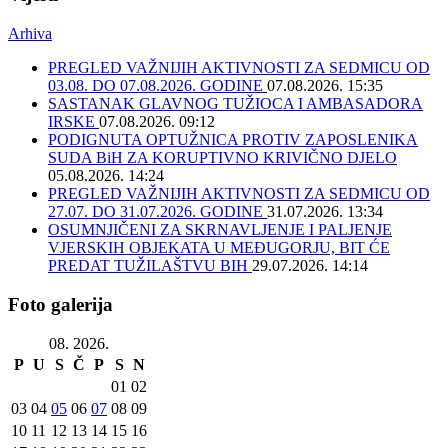
Arhiva
PREGLED VAŽNIJIH AKTIVNOSTI ZA SEDMICU OD
03.08. DO 07.08.2026. GODINE
07.08.2026. 15:35
SASTANAK GLAVNOG TUŽIOCA I AMBASADORA
IRSKE
07.08.2026. 09:12
PODIGNUTA OPTUŽNICA PROTIV ZAPOSLENIKA
SUDA BiH ZA KORUPTIVNO KRIVIČNO DJELO
05.08.2026. 14:24
PREGLED VAŽNIJIH AKTIVNOSTI ZA SEDMICU OD
27.07. DO 31.07.2026. GODINE
31.07.2026. 13:34
OSUMNJIČENI ZA SKRNAVLJENJE I PALJENJE
VJERSKIH OBJEKATA U MEĐUGORJU, BIT ĆE
PREDAT TUŽILAŠTVU BIH
29.07.2026. 14:14
Foto galerija
08. 2026.
P
U
S
Č
P
S
N
01
02
03
04
05
06
07
08
09
10
11
12
13
14
15
16