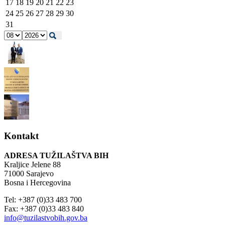
17
18
19
20
21
22
23
24
25
26
27
28
29
30
31
Kontakt
ADRESA TUŽILAŠTVA BIH
Kraljice Jelene 88
71000 Sarajevo
Bosna i Hercegovina
Tel: +387 (0)33 483 700
Fax: +387 (0)33 483 840
info@tuzilastvobih.gov.ba