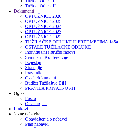
Tužioci Odjela I
Tužioci Odjela II
Dokumenti
OPTUŽNICE 2026
OPTUŽNICE 2025
OPTUŽNICE 2024
OPTUŽNICE 2023
OPTUŽNICE 2022
TUŽILAČKE ODLUKE U PREDMETIMA 145a.
OSTALE TUŽILAČKE ODLUKE
Individualni i stručni radovi
Seminari i Konferencije
Izvještaji
Strategije
Pravilnik
Ostali dokumenti
Budžet Tužilaštva BiH
PRAVILA PRIVATNOSTI
Oglasi
Posao
Ostali oglasi
Linkovi
Javne nabavke
Obavještenja o nabavci
Plan nabavki