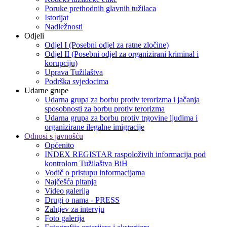
Poruke prethodnih glavnih tužilaca
Istorijat
Nadležnosti
Odjeli
Odjel I (Posebni odjel za ratne zločine)
Odjel II (Posebni odjel za organizirani kriminal i
korupciju)
Uprava Tužilaštva
Podrška svjedocima
Udarne grupe
Udarna grupa za borbu protiv terorizma i jačanja
sposobnosti za borbu protiv terorizma
Udarna grupa za borbu protiv trgovine ljudima i
organizirane ilegalne imigracije
Odnosi s javnošću
Općenito
INDEX REGISTAR raspoloživih informacija pod
kontrolom Tužilaštva BiH
Vodič o pristupu informacijama
Najčešća pitanja
Video galerija
Drugi o nama - PRESS
Zahtjev za intervju
Foto galerija