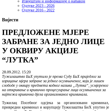
Извјештаји и информације о набавци
Одлуке 2023 - 2026
Одлуке 2016 - 2022
Вијести
ПРЕДЛОЖЕНЕ МЈЕРЕ
ЗАБРАНЕ ЗА ЈЕДНО ЛИЦЕ
У ОКВИРУ АКЦИЈЕ
“ЛУТКА”
28.09.2012. 15:20
Тужилаштво БиХ упутило је према Суду БиХ приједлог за
изрицање мјера забране за једног осумњиченог, који је лишен
слободе у оквиру предмета кодног назива „Лутка“, усмјереног
на откривање и кривично процесуирање лица осумњичених за
најтежа кривична дјела организованог криминала.
Тужилац Посебног одсјека за организовани криминал,
привредни криминал и корупцију Тужилаштва БиХ упутио је