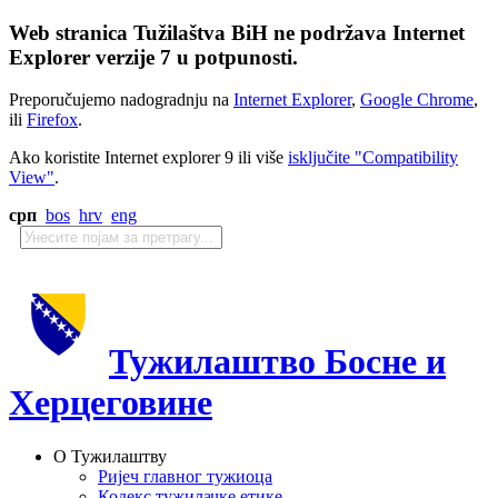
Web stranica Tužilaštva BiH ne podržava Internet
Explorer verzije 7 u potpunosti.
Preporučujemo nadogradnju na
Internet Explorer
,
Google Chrome
,
ili
Firefox
.
Ako koristite Internet explorer 9 ili više
isključite "Compatibility
View"
.
срп
bos
hrv
eng
Тужилаштво Босне и
Херцеговине
О Тужилаштву
Ријеч главног тужиоца
Кодекс тужилачке етике