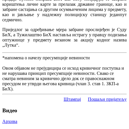
кориштења личне карте за прелазак државне границе, као и
забране састајања са другим осумњиченим лицима у предмету,
као и јављање у надлежну полицијску станицу једанпут
седмично.
Приједлог за одређивање мјера забране прослијеђен је Суду
БиХ, а Тужилаштво БиХ наставља истрагу у правцу подизања
оптужнице у предмету везаном за акцију кодног назива
„Лутка“.
*напомена о начелу пресумпције невиности
Овом објавом не прејудицира се исход кривичног поступка и
не нарушава принцип пресумпције невиности. Свако се
сматра невиним за кривично дјело док се правоснажном
пресудом не утврди његова кривица (члан 3. став 1. ЗКП-а
БиХ).
Штампај
Пошаљи пријатељу
Видео
Архива