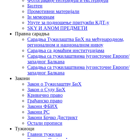
Фотографије ентеријера и екстеријера
Билтен
Промотивни материјали
Iн мемориам
Упуте за подношење притужби КДТ-у
SKY И ANOM ПРЕДМЕТИ
Правна сарадња
Сарадња Тужилаштва БиХ на међународном,
регионалном и националном нивоу
Сарадња са домаћим институцијама
Сарадња са тужилаштвима југоисточне Европе/
западног Балкана
Сарадња са тужилаштвима југоисточне Европе/
западног Балкана
Закони
Закон о Тужилаштву БиХ
Закон о Суду БиХ
Кривично право
Грађанско право
Закони ФБИХ
Закони РС
Закони Брчко Дистрикт
Остали прописи
Тужиоци
Главни тужилац