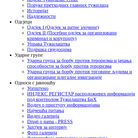
Поруке претходних главних тужилаца
Историјат
Надлежности
Одсјеци
Одсјек I (Одсјек за ратне злочине)
Одсјек II (Посебни одсјек за организовани
криминал и корупцију)
Управа Тужилаштва
Подршка свједоцима
Ударне групе
Ударна група за борбу против тероризма и јачања
способности за борбу против тероризма
Ударна група за борбу против трговине људима и
организиране илегалне имиграције
Односи с јавношћу
Уопштено
ИНДЕКС РЕГИСТАР расположивих информација
под контролом Тужилаштва БиХ
Водич о приступу информацијама
Најчешћа питања
Видео галерија
Drugi o nama - PRESS
Захтјев за интервју
Фото галерија