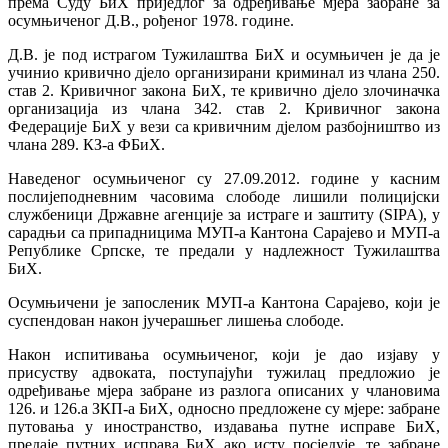
према Суду БиХ приједлог за одређивање мјера забране за
осумњиченог Д.В., рођеног 1978. године.
Д.В. је под истрагом Тужилаштва БиХ и осумњичен је да је
учинио кривично дјело организирани криминал из члана 250.
став 2. Кривичног закона БиХ, те кривично дјело злочиначка
организација из члана 342. став 2. Кривичног закона
Федерације БиХ у вези са кривичним дјелом разбојништво из
члана 289. КЗ-а ФБиХ.
Наведеног осумњиченог су 27.09.2012. године у касним
послијеподневним часовима слободе лишили полицијски
службеници Државне агенције за истраге и заштиту (SIPA), у
сарадњи са припадницима МУП-а Кантона Сарајево и МУП-а
Републике Српске, те предали у надлежност Тужилаштва
БиХ.
Осумњичени је запосленик МУП-а Кантона Сарајево, који је
суспендован након јучерашњег лишења слободе.
Након испитивања осумњиченог, који је дао изјаву у
присуству адвоката, поступајући тужилац предложио је
одређивање мјера забране из разлога описаних у члановима
126. и 126.а ЗКП-а БиХ, односно предложене су мјере: забране
путовања у иностранство, издавања путне исправе БиХ,
предаје путних исправа БиХ ако исту посједује, те забране