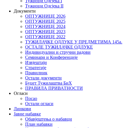
Тужиоци Oдсјекa I
Тужиоци Oдсјекa II
Документи
ОПТУЖНИЦЕ 2026
ОПТУЖНИЦЕ 2025
ОПТУЖНИЦЕ 2024
ОПТУЖНИЦЕ 2023
ОПТУЖНИЦЕ 2022
ТУЖИЛАЧКЕ ОДЛУКЕ У ПРЕДМЕТИМА 145а.
ОСТАЛЕ ТУЖИЛАЧКЕ ОДЛУКЕ
Индивидуални и стручни радови
Семинари и Конференције
Извјештаји
Стратегије
Правилник
Остали документи
Буџет Тужилаштва БиХ
ПРАВИЛА ПРИВАТНОСТИ
Огласи
Посао
Остали огласи
Линкови
Јавне набавке
Обавјештења о набавци
План набавки