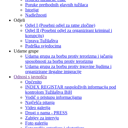
Poruke prethodnih glavnih tužilaca
Istorijat
Nadležnosti
Odjeli
Odjel I (Posebni odjel za ratne zločine)
Odjel II (Posebni odjel za organizirani kriminal i
korupciju)
Uprava Tužilaštva
Podrška svjedocima
Udarne grupe
Udarna grupa za borbu protiv terorizma i jačanja
sposobnosti za borbu protiv terorizma
Udarna grupa za borbu protiv trgovine ljudima i
organizirane ilegalne imigracije
Odnosi s javnošću
Općenito
INDEX REGISTAR raspoloživih informacija pod
kontrolom Tužilaštva BiH
Vodič o pristupu informacijama
Najčešća pitanja
Video galerija
Drugi o nama - PRESS
Zahtjev za intervju
Foto galerija