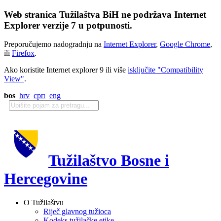
Web stranica Tužilaštva BiH ne podržava Internet
Explorer verzije 7 u potpunosti.
Preporučujemo nadogradnju na
Internet Explorer
,
Google Chrome
,
ili
Firefox
.
Ako koristite Internet explorer 9 ili više
isključite "Compatibility
View"
.
bos
hrv
срп
eng
Tužilaštvo Bosne i
Hercegovine
O Tužilaštvu
Riječ glavnog tužioca
Kodeks tužilačke etike