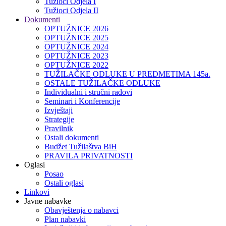
Tužioci Odjela I
Tužioci Odjela II
Dokumenti
OPTUŽNICE 2026
OPTUŽNICE 2025
OPTUŽNICE 2024
OPTUŽNICE 2023
OPTUŽNICE 2022
TUŽILAČKE ODLUKE U PREDMETIMA 145a.
OSTALE TUŽILAČKE ODLUKE
Individualni i stručni radovi
Seminari i Konferencije
Izvještaji
Strategije
Pravilnik
Ostali dokumenti
Budžet Tužilaštva BiH
PRAVILA PRIVATNOSTI
Oglasi
Posao
Ostali oglasi
Linkovi
Javne nabavke
Obavještenja o nabavci
Plan nabavki