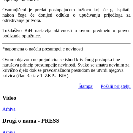
Osumnjičeni je predat postupajućem tužiocu koji će ga ispitati,
nakon čega će donijeti odluku o upućivanju prijedloga za
određivanje pritvora.
Tužilaštvo BiH nastavlja aktivnosti u ovom predmetu u pravcu
podizanja optužnice.
*napomena o načelu presumpcije nevinosti
Ovom objavom ne prejudicira se ishod krivičnog postupka i ne
narušava princip presumpcije nevinosti. Svako se smatra nevinim za
krivično djelo dok se pravosnažnom presudom ne utvrdi njegova
krivica (član 3. stav 1. ZKP-a BiH).
Štampaj
Pošalji prijatelju
Video
Arhiva
Drugi o nama - PRESS
Arhiva