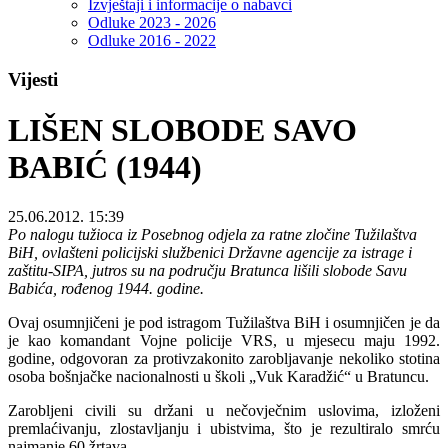
Izvještaji i informacije o nabavci
Odluke 2023 - 2026
Odluke 2016 - 2022
Vijesti
LIŠEN SLOBODE SAVO
BABIĆ (1944)
25.06.2012. 15:39
Po nalogu tužioca iz Posebnog odjela za ratne zločine Tužilaštva
BiH, ovlašteni policijski službenici Državne agencije za istrage i
zaštitu-SIPA, jutros su na području Bratunca lišili slobode Savu
Babića, rođenog 1944. godine.
Ovaj osumnjičeni je pod istragom Tužilaštva BiH i osumnjičen je da
je kao komandant Vojne policije VRS, u mjesecu maju 1992.
godine, odgovoran za protivzakonito zarobljavanje nekoliko stotina
osoba bošnjačke nacionalnosti u školi „Vuk Karadžić“ u Bratuncu.
Zarobljeni civili su držani u nečovječnim uslovima, izloženi
premlaćivanju, zlostavljanju i ubistvima, što je rezultiralo smrću
najmanje 60 žrtava.