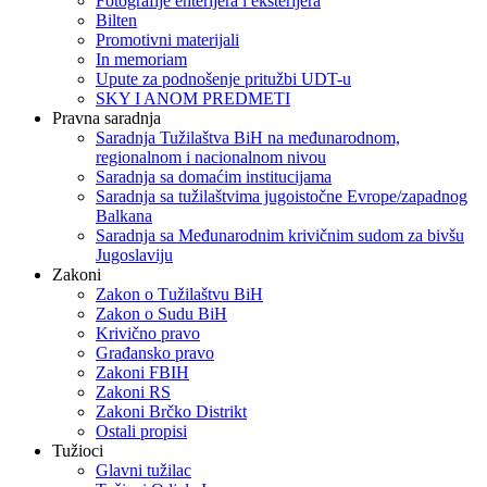
Fotografije enterijera i eksterijera
Bilten
Promotivni materijali
In memoriam
Upute za podnošenje pritužbi UDT-u
SKY I ANOM PREDMETI
Pravna saradnja
Saradnja Tužilaštva BiH na međunarodnom,
regionalnom i nacionalnom nivou
Saradnja sa domaćim institucijama
Saradnja sa tužilaštvima jugoistočne Evrope/zapadnog
Balkana
Saradnja sa Međunarodnim krivičnim sudom za bivšu
Jugoslaviju
Zakoni
Zakon o Тužilaštvu BiH
Zakon o Sudu BiH
Krivično pravo
Građansko pravo
Zakoni FBIH
Zakoni RS
Zakoni Brčko Distrikt
Ostali propisi
Tužioci
Glavni tužilac