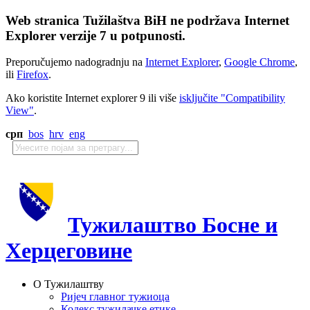
Web stranica Tužilaštva BiH ne podržava Internet
Explorer verzije 7 u potpunosti.
Preporučujemo nadogradnju na
Internet Explorer
,
Google Chrome
,
ili
Firefox
.
Ako koristite Internet explorer 9 ili više
isključite "Compatibility
View"
.
срп
bos
hrv
eng
Тужилаштво Босне и
Херцеговине
О Тужилаштву
Ријеч главног тужиоца
Кодекс тужилачке етике