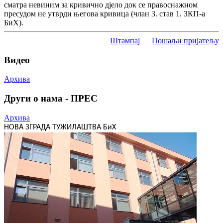
сматра невиним за кривично дјело док се правоснажном
пресудом не утврди његова кривица (члан 3. став 1. ЗКП-а
БиХ).
Штампај
Пошаљи пријатељу
Видео
Архива
Други о нама - ПРЕС
Архива
НОВА ЗГРАДА ТУЖИЛАШТВА БиХ