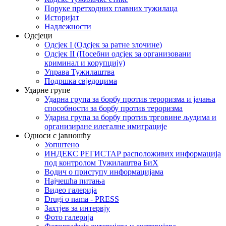
Поруке претходних главних тужилаца
Историјат
Надлежности
Одсјеци
Одсјек I (Одсјек за ратне злочине)
Одсјек II (Посебни одсјек за организовани
криминал и корупцију)
Управа Тужилаштва
Подршка свједоцима
Ударне групе
Ударна група за борбу против тероризма и јачања
способности за борбу против тероризма
Ударна група за борбу против трговине људима и
организиране илегалне имиграције
Односи с јавношћу
Уопштено
ИНДЕКС РЕГИСТАР расположивих информација
под контролом Тужилаштва БиХ
Водич о приступу информацијама
Најчешћа питања
Видео галерија
Drugi o nama - PRESS
Захтјев за интервју
Фото галерија