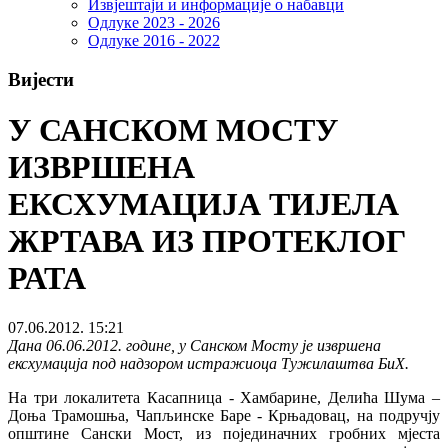
Извјештаји и информације о набавци
Одлуке 2023 - 2026
Одлуке 2016 - 2022
Вијести
У САНСКОМ МОСТУ
ИЗВРШЕНА
ЕКСХУМАЦИЈА ТИЈЕЛА
ЖРТАВА ИЗ ПРОТЕКЛОГ
РАТА
07.06.2012. 15:21
Дана 06.06.2012. године, у Санском Мосту је извршена
ексхумација под надзором истражиоца Тужилаштва БиХ.
На три локалитета Касапница - Хамбарине, Делића Шума –
Доња Трамошња, Чапљинске Баре - Крњадовац, на подручју
општине Сански Мост, из појединачних гробних мјеста