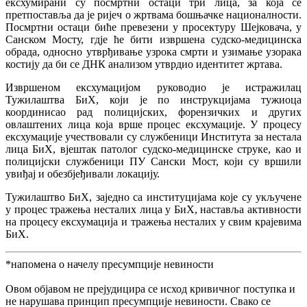
ексхумирани су посмртни остаци три лица, за која се
претпоставља да је ријеч о жртвама бошњачке националности.
Посмртни остаци биће превезени у просектуру Шејковача, у
Санском Мосту, гдје ће бити извршена судско-медицинска
обрада, односно утврђивање узрока смрти и узимање узорака
костију да би се ДНК анализом утврдио идентитет жртава.
Извршеном ексхумацијом руководио је истражилац
Тужилаштва БиХ, који је по инструкцијама тужиоца
координисао рад полицијских, форензичких и других
овлаштених лица која врше процес ексхумације. У процесу
ексхумације учествовали су службеници Института за нестала
лица БиХ, вјештак патолог судско-медицинске струке, као и
полицијски службеници ПУ Сански Мост, који су вршили
увиђај и обезбјеђивали локацију.
Тужилаштво БиХ, заједно са институцијама које су укључене
у процес тражења несталих лица у БиХ, наставља активности
на процесу ексхумација и тражења несталих у свим крајевима
БиХ.
*напомена о начелу пресумпције невиности
Овом објавом не прејудицира се исход кривичног поступка и
не нарушава принцип пресумпције невиности. Свако се