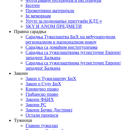
Фотографије ентеријера и екстеријера
Билтен
Промотивни материјали
Iн мемориам
Упуте за подношење притужби КДТ-у
SKY И ANOM ПРЕДМЕТИ
Правна сарадња
Сарадња Тужилаштва БиХ на међународном,
регионалном и националном нивоу
Сарадња са домаћим институцијама
Сарадња са тужилаштвима југоисточне Европе/
западног Балкана
Сарадња са тужилаштвима југоисточне Европе/
западног Балкана
Закони
Закон о Тужилаштву БиХ
Закон о Суду БиХ
Кривично право
Грађанско право
Закони ФБИХ
Закони РС
Закони Брчко Дистрикт
Остали прописи
Тужиоци
Главни тужилац