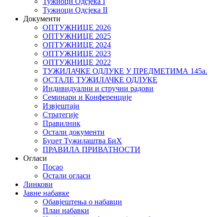
Тужиоци Oдсјекa I
Тужиоци Oдсјекa II
Документи
ОПТУЖНИЦЕ 2026
ОПТУЖНИЦЕ 2025
ОПТУЖНИЦЕ 2024
ОПТУЖНИЦЕ 2023
ОПТУЖНИЦЕ 2022
ТУЖИЛАЧКЕ ОДЛУКЕ У ПРЕДМЕТИМА 145а.
ОСТАЛЕ ТУЖИЛАЧКЕ ОДЛУКЕ
Индивидуални и стручни радови
Семинари и Конференције
Извјештаји
Стратегије
Правилник
Остали документи
Буџет Тужилаштва БиХ
ПРАВИЛА ПРИВАТНОСТИ
Огласи
Посао
Остали огласи
Линкови
Јавне набавке
Обавјештења о набавци
План набавки