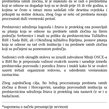
predmetima ratnih zločina, te je istaknuto da se radi o predmetima
koji se odnose na događaje koji su se desili prije 16 ili više godina, u
kojima se često u istrazi mora saslušati više desetina svjedoka i
prikupiti na stotine dokaza, zbog čega se neki od predmeta moraju
procesuirati duži vremenski period.
Predstavnici udruženja logoraša i žrtava iz proteklog rata postavljali
su pitanja koja se odnose na predmete ratnih zločina na širem
području Srebrenice i imali su priliku da predstavnicima Tužilaštva
BiH i Suda BiH, ali i Okružnog tužilaštva Bijeljina, postave pitanja
koja se odnose na rad ovih institucija i na predmete ratnih zločina
koji su počinjeni na pomenutom području.
Sudionici ovih okruglih stolova su izrazili zahvalnost Misiji OSCE-a
u BiH što je prepoznala važnost ovakvih susreta i saradnje između
predstavnika pravosuđa i porodica žrtava i istakli kako bi se ovakvi
susreti trebali organizirati redovno, u određenim vremenskim
razmacima.
Zbog zajedničkog cilja, što bržeg procesuiranja predmeta ratnih
zločina u Bosni i Hercegovini, saradnja pravosudnih institucija sa
predstavnicima udruženja žrtava iz proteklog rata nastavit će se i u
budućnosti.
*napomena o načelu presumpcije nevinosti