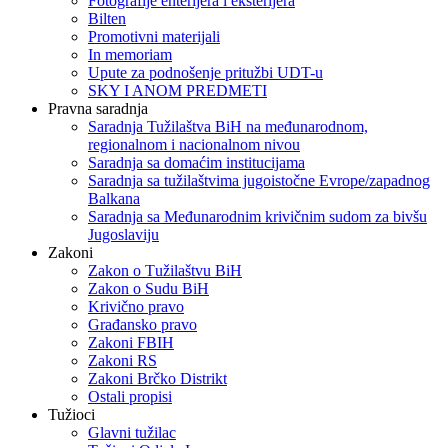
Fotografije enterijera i eksterijera
Bilten
Promotivni materijali
In memoriam
Upute za podnošenje pritužbi UDT-u
SKY I ANOM PREDMETI
Pravna saradnja
Saradnja Tužilaštva BiH na međunarodnom,
regionalnom i nacionalnom nivou
Saradnja sa domaćim institucijama
Saradnja sa tužilaštvima jugoistočne Evrope/zapadnog
Balkana
Saradnja sa Međunarodnim krivičnim sudom za bivšu
Jugoslaviju
Zakoni
Zakon o Тužilaštvu BiH
Zakon o Sudu BiH
Krivično pravo
Građansko pravo
Zakoni FBIH
Zakoni RS
Zakoni Brčko Distrikt
Ostali propisi
Tužioci
Glavni tužilac