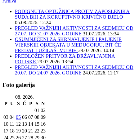
Arhiva
PODIGNUTA OPTUŽNICA PROTIV ZAPOSLENIKA
SUDA BiH ZA KORUPTIVNO KRIVIČNO DJELO
05.08.2026. 12:24
PREGLED VAŽNIJIH AKTIVNOSTI ZA SEDMICU OD
27.07. DO 31.07.2026. GODINE
31.07.2026. 13:34
OSUMNJIČENI ZA SKRNAVLJENJE I PALJENJE
VJERSKIH OBJEKATA U MEĐUGORJU, BIT ĆE
PREDAT TUŽILAŠTVU BIH
29.07.2026. 14:14
PREDLOŽEN PRITVOR ZA DRŽAVLJANINA
POLJSKE
29.07.2026. 13:54
PREGLED VAŽNIJIH AKTIVNOSTI ZA SEDMICU OD
20.07. DO 24.07.2026. GODINE
24.07.2026. 11:17
Foto galerija
08. 2026.
P
U
S
Č
P
S
N
01
02
03
04
05
06
07
08
09
10
11
12
13
14
15
16
17
18
19
20
21
22
23
24
25
26
27
28
29
30