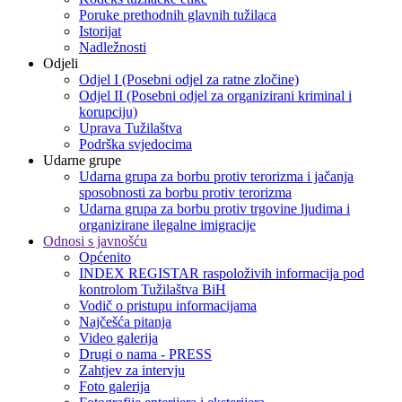
Poruke prethodnih glavnih tužilaca
Istorijat
Nadležnosti
Odjeli
Odjel I (Posebni odjel za ratne zločine)
Odjel II (Posebni odjel za organizirani kriminal i
korupciju)
Uprava Tužilaštva
Podrška svjedocima
Udarne grupe
Udarna grupa za borbu protiv terorizma i jačanja
sposobnosti za borbu protiv terorizma
Udarna grupa za borbu protiv trgovine ljudima i
organizirane ilegalne imigracije
Odnosi s javnošću
Općenito
INDEX REGISTAR raspoloživih informacija pod
kontrolom Tužilaštva BiH
Vodič o pristupu informacijama
Najčešća pitanja
Video galerija
Drugi o nama - PRESS
Zahtjev za intervju
Foto galerija