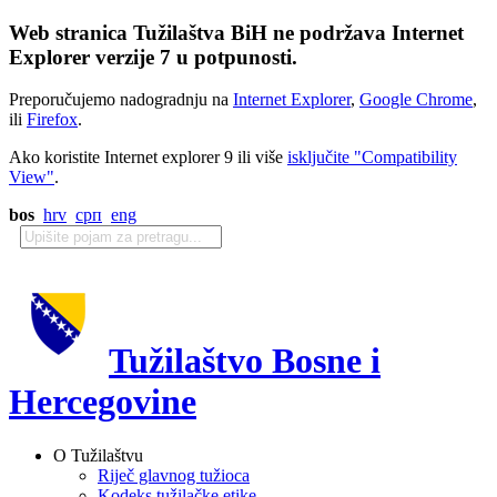
Web stranica Tužilaštva BiH ne podržava Internet
Explorer verzije 7 u potpunosti.
Preporučujemo nadogradnju na
Internet Explorer
,
Google Chrome
,
ili
Firefox
.
Ako koristite Internet explorer 9 ili više
isključite "Compatibility
View"
.
bos
hrv
срп
eng
Tužilaštvo Bosne i
Hercegovine
O Tužilaštvu
Riječ glavnog tužioca
Kodeks tužilačke etike