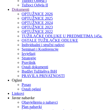
Tužioci Odjela I
Tužioci Odjela II
Dokumenti
OPTUŽNICE 2026
OPTUŽNICE 2025
OPTUŽNICE 2024
OPTUŽNICE 2023
OPTUŽNICE 2022
TUŽILAČKE ODLUKE U PREDMETIMA 145a.
OSTALE TUŽILAČKE ODLUKE
Individualni i stručni radovi
Seminari i Konferencije
Izvještaji
Strategije
Pravilnik
Ostali dokumenti
Budžet Tužilaštva BiH
PRAVILA PRIVATNOSTI
Oglasi
Posao
Ostali oglasi
Linkovi
Javne nabavke
Obavještenja o nabavci
Plan nabavki