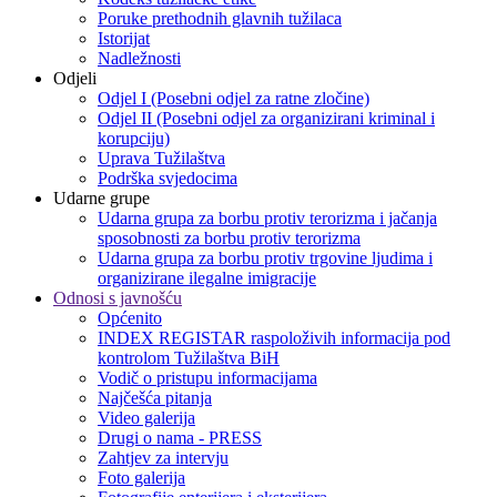
Poruke prethodnih glavnih tužilaca
Istorijat
Nadležnosti
Odjeli
Odjel I (Posebni odjel za ratne zločine)
Odjel II (Posebni odjel za organizirani kriminal i
korupciju)
Uprava Tužilaštva
Podrška svjedocima
Udarne grupe
Udarna grupa za borbu protiv terorizma i jačanja
sposobnosti za borbu protiv terorizma
Udarna grupa za borbu protiv trgovine ljudima i
organizirane ilegalne imigracije
Odnosi s javnošću
Općenito
INDEX REGISTAR raspoloživih informacija pod
kontrolom Tužilaštva BiH
Vodič o pristupu informacijama
Najčešća pitanja
Video galerija
Drugi o nama - PRESS
Zahtjev za intervju
Foto galerija