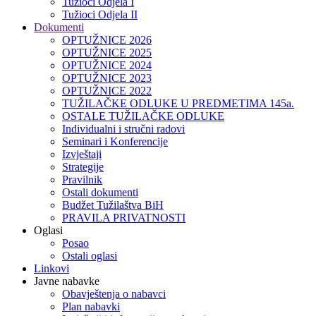
Tužioci Odjela I
Tužioci Odjela II
Dokumenti
OPTUŽNICE 2026
OPTUŽNICE 2025
OPTUŽNICE 2024
OPTUŽNICE 2023
OPTUŽNICE 2022
TUŽILAČKE ODLUKE U PREDMETIMA 145a.
OSTALE TUŽILAČKE ODLUKE
Individualni i stručni radovi
Seminari i Konferencije
Izvještaji
Strategije
Pravilnik
Ostali dokumenti
Budžet Tužilaštva BiH
PRAVILA PRIVATNOSTI
Oglasi
Posao
Ostali oglasi
Linkovi
Javne nabavke
Obavještenja o nabavci
Plan nabavki