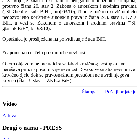
a za koje je znao da se radi o nelegalno umnoženim kopijama,
protivno članu 20. stav 2. Zakona o autorskom i srodnim pravima
(„Službeni glasnik BiH“, broj 63/10), čime je počinio krivično djelo
nedozvoljeno korištenje autorskih prava iz člana 243. stav 1. KZ-a
BiH, u vezi sa Zakonom o autorskom i srodnim pravima (“Sl.
glasnik BiH“, br. 63/10).
Optužnica je proslijeđena na potvrđivanje Sudu BiH.
*napomena o načelu presumpcije nevinosti
Ovom objavom ne prejudicira se ishod krivičnog postupka i ne
narušava princip presumpcije nevinosti. Svako se smatra nevinim za
krivično djelo dok se pravosnažnom presudom ne utvrdi njegova
krivica (član 3. stav 1. ZKP-a BiH).
Štampaj
Pošalji prijatelju
Video
Arhiva
Drugi o nama - PRESS