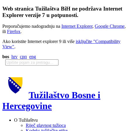
Web stranica Tužilaštva BiH ne podržava Internet
Explorer verzije 7 u potpunosti.
Preporučujemo nadogradnju na
Internet Explorer
,
Google Chrome
,
ili
Firefox
.
Ako koristite Internet explorer 9 ili više
isključite "Compatibility
View"
.
bos
hrv
срп
eng
Tužilaštvo Bosne i
Hercegovine
O Tužilaštvu
Riječ glavnog tužioca
Kodeks tužilačke etike