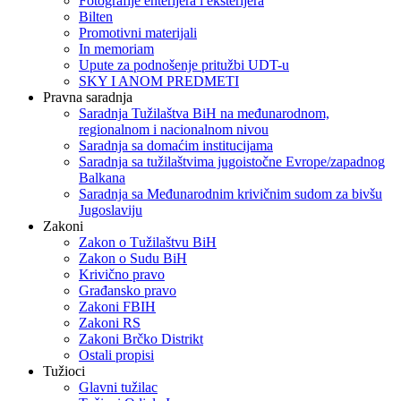
Fotografije enterijera i eksterijera
Bilten
Promotivni materijali
In memoriam
Upute za podnošenje pritužbi UDT-u
SKY I ANOM PREDMETI
Pravna saradnja
Saradnja Tužilaštva BiH na međunarodnom,
regionalnom i nacionalnom nivou
Saradnja sa domaćim institucijama
Saradnja sa tužilaštvima jugoistočne Evrope/zapadnog
Balkana
Saradnja sa Međunarodnim krivičnim sudom za bivšu
Jugoslaviju
Zakoni
Zakon o Тužilaštvu BiH
Zakon o Sudu BiH
Krivično pravo
Građansko pravo
Zakoni FBIH
Zakoni RS
Zakoni Brčko Distrikt
Ostali propisi
Tužioci
Glavni tužilac