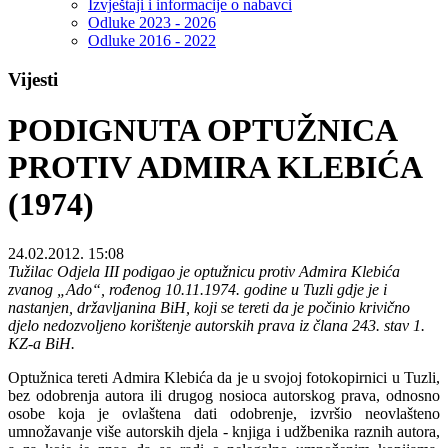
Izvještaji i informacije o nabavci
Odluke 2023 - 2026
Odluke 2016 - 2022
Vijesti
PODIGNUTA OPTUŽNICA
PROTIV ADMIRA KLEBIĆA
(1974)
24.02.2012. 15:08
Tužilac Odjela III podigao je optužnicu protiv Admira Klebića
zvanog „Ado“, rođenog 10.11.1974. godine u Tuzli gdje je i
nastanjen, državljanina BiH, koji se tereti da je počinio krivično
djelo nedozvoljeno korištenje autorskih prava iz člana 243. stav 1.
KZ-a BiH.
Optužnica tereti Admira Klebića da je u svojoj fotokopirnici u Tuzli,
bez odobrenja autora ili drugog nosioca autorskog prava, odnosno
osobe koja je ovlaštena dati odobrenje, izvršio neovlašteno
umnožavanje više autorskih djela - knjiga i udžbenika raznih autora,