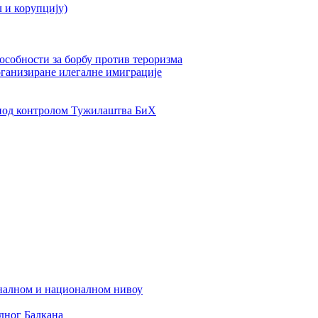
л и корупцију)
пособности за борбу против тероризма
рганизиране илегалне имиграције
од контролом Тужилаштва БиХ
налном и националном нивоу
дног Балкана