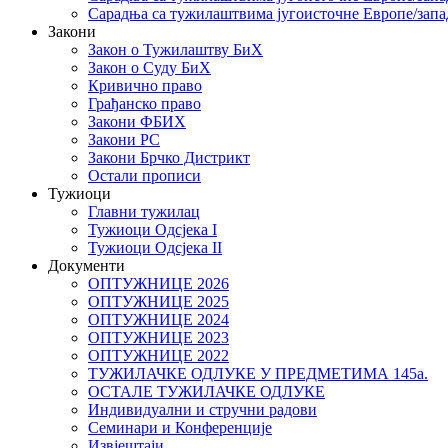
Сарадња са тужилаштвима југоисточне Европе/запа
Закони
Закон о Тужилаштву БиХ
Закон о Суду БиХ
Кривично право
Грађанско право
Закони ФБИХ
Закони РС
Закони Брчко Дистрикт
Остали прописи
Тужиоци
Главни тужилац
Тужиоци Oдсјекa I
Тужиоци Oдсјекa II
Документи
ОПТУЖНИЦЕ 2026
ОПТУЖНИЦЕ 2025
ОПТУЖНИЦЕ 2024
ОПТУЖНИЦЕ 2023
ОПТУЖНИЦЕ 2022
ТУЖИЛАЧКЕ ОДЛУКЕ У ПРЕДМЕТИМА 145а.
ОСТАЛЕ ТУЖИЛАЧКЕ ОДЛУКЕ
Индивидуални и стручни радови
Семинари и Конференције
Извјештаји