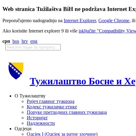
Web stranica Tužilaštva BiH ne podržava Internet Exp
Preporučujemo nadogradnju na
Internet Explorer
,
Google Chrome
, il
Ako koristite Internet explorer 9 ili više
isključite "Compatibility Vie
срп
bos
hrv
eng
Тужилаштво Босне и Хе
О Тужилаштву
Ријеч главног тужиоца
Кодекс тужилачке етике
Поруке претходних главних тужилаца
Историјат
Надлежности
Одсјеци
Одсјек I (Одсјек за ратне злочине)