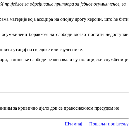
 приједлог за одређивање притвора за једног осумњиченог, за
ама материје која асоцира на опојну дрогу хероин, што ће бити
би осумњичени боравком на слободи могао постати недоступан
ршити утицај на свједоке или саучеснике.
ори, а лишење слободе реализовали су полицијски службеници
виним за кривично дјело док се правоснажном пресудом не
Штампај
Пошаљи пријатељу