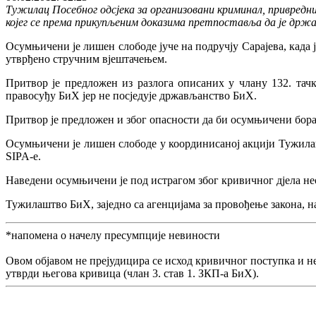
Тужилац Посебног одсјека за организовани криминал, привредни
којег се према прикупљеним доказима претпоставља да је држа
Осумњичени је лишен слободе јуче на подручју Сарајева, када 
утврђено стручним вјештачењем.
Притвор је предложен из разлога описаних у члану 132. тач
правосуђу БиХ јер не посједује држављанство БиХ.
Притвор је предложен и због опасности да би осумњичени борав
Осумњичени је лишен слободе у координисаној акцији Тужила
SIPA-e.
Наведени осумњичени је под истрагом због кривичног дјела не
Тужилаштво БиХ, заједно са агенцијама за провођење закона, 
*напомена о начелу пресумпције невиности
Овом објавом не прејудицира се исход кривичног поступка и н
утврди његова кривица (члан 3. став 1. ЗКП-а БиХ).