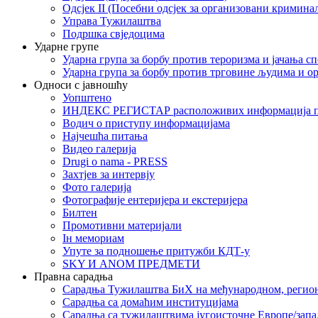
Одсјек II (Посебни одсјек за организовани кримина
Управа Тужилаштва
Подршка свједоцима
Ударне групе
Ударна група за борбу против тероризма и јачања с
Ударна група за борбу против трговине људима и о
Односи с јавношћу
Уопштено
ИНДЕКС РЕГИСТАР расположивих информација п
Водич о приступу информацијама
Најчешћа питања
Видео галерија
Drugi o nama - PRESS
Захтјев за интервју
Фото галерија
Фотографије ентеријера и екстеријера
Билтен
Промотивни материјали
Iн мемориам
Упуте за подношење притужби КДТ-у
SKY И ANOM ПРЕДМЕТИ
Правна сарадња
Сарадња Тужилаштва БиХ на међународном, регио
Сарадња са домаћим институцијама
Сарадња са тужилаштвима југоисточне Европе/запа