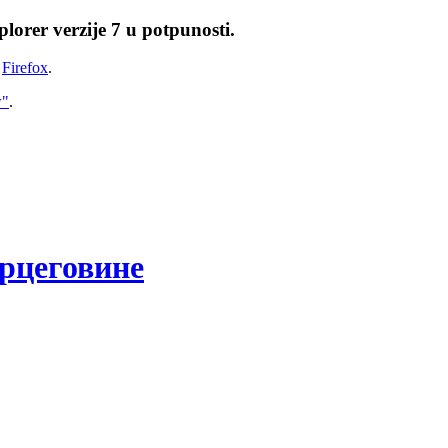
lorer verzije 7 u potpunosti.
i
Firefox
.
w"
.
рцеговине