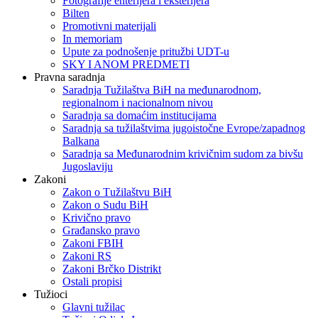
Fotografije enterijera i eksterijera
Bilten
Promotivni materijali
In memoriam
Upute za podnošenje pritužbi UDT-u
SKY I ANOM PREDMETI
Pravna saradnja
Saradnja Tužilaštva BiH na međunarodnom,
regionalnom i nacionalnom nivou
Saradnja sa domaćim institucijama
Saradnja sa tužilaštvima jugoistočne Evrope/zapadnog
Balkana
Saradnja sa Međunarodnim krivičnim sudom za bivšu
Jugoslaviju
Zakoni
Zakon o Тužilaštvu BiH
Zakon o Sudu BiH
Krivično pravo
Građansko pravo
Zakoni FBIH
Zakoni RS
Zakoni Brčko Distrikt
Ostali propisi
Tužioci
Glavni tužilac