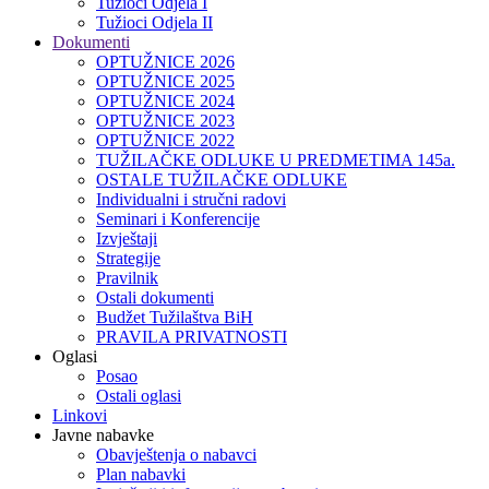
Tužioci Odjela I
Tužioci Odjela II
Dokumenti
OPTUŽNICE 2026
OPTUŽNICE 2025
OPTUŽNICE 2024
OPTUŽNICE 2023
OPTUŽNICE 2022
TUŽILAČKE ODLUKE U PREDMETIMA 145a.
OSTALE TUŽILAČKE ODLUKE
Individualni i stručni radovi
Seminari i Konferencije
Izvještaji
Strategije
Pravilnik
Ostali dokumenti
Budžet Tužilaštva BiH
PRAVILA PRIVATNOSTI
Oglasi
Posao
Ostali oglasi
Linkovi
Javne nabavke
Obavještenja o nabavci
Plan nabavki