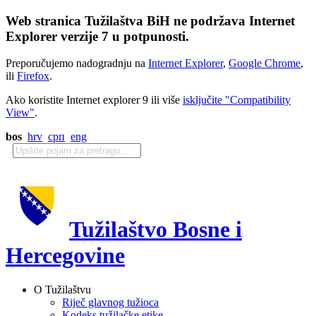
Web stranica Tužilaštva BiH ne podržava Internet
Explorer verzije 7 u potpunosti.
Preporučujemo nadogradnju na
Internet Explorer
,
Google Chrome
,
ili
Firefox
.
Ako koristite Internet explorer 9 ili više
isključite "Compatibility
View"
.
bos
hrv
срп
eng
Tužilaštvo Bosne i
Hercegovine
O Tužilaštvu
Riječ glavnog tužioca
Kodeks tužilačke etike