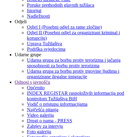
Poruke prethodnih glavnih tužilaca
Istorijat
Nadležnosti
Odjeli
Odjel I (Posebni odjel za ratne zločine)
Odjel II (Posebni odjel za organizirani kriminal i
korupciju)
Uprava Tužilaštva
Podrška svjedocima
Udarne grupe
Udarna grupa za borbu protiv terorizma i jačanja
sposobnosti za borbu protiv terorizma
Udarna grupa za borbu protiv trgovine ljudima i
organizirane ilegalne imigracije
Odnosi s javnošću
Općenito
INDEX REGISTAR raspoloživih informacija pod
kontrolom Tužilaštva BiH
Vodič o pristupu informacijama
Najčešća pitanja
Video galerija
Drugi o nama - PRESS
Zahtjev za intervju
Foto galerija