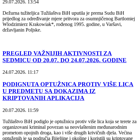
29.07.2026. 13:54
Dežurna tužiteljica Tužilaštva BiH uputila je prema Sudu BiH
prijedlog za određivanje mjere pritvora za osumnjičenog Bartlomiej
Wlodzimierz Krakowiak*, rođenog 1995. godine, u Varšavi,
državljanin Poljske.
PREGLED VAŽNIJIH AKTIVNOSTI ZA
SEDMICU OD 20.07. DO 24.07.2026. GODINE
24.07.2026. 11:17
PODIGNUTA OPTUŽNICA PROTIV VIŠE LICA
U PREDMETU SA DOKAZIMA IZ
KRIPTOVANIH APLIKACIJA
20.07.2026. 11:59
Tužilaštvo BiH podiglo je optužnicu protiv više lica koja se terete za
organizovani kriminal povezan sa neovlaštenim međunarodnim
prometom opojnih droga, kao i više drugih krivičnih djela. Većina
optuženih je sa područja Bijeljine i okoline i koristili su kriptovane