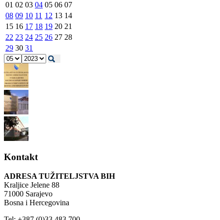
01
02
03
04
05
06
07
08
09
10
11
12
13
14
15
16
17
18
19
20
21
22
23
24
25
26
27
28
29
30
31
Kontakt
ADRESA TUŽITELJSTVA BIH
Kraljice Jelene 88
71000 Sarajevo
Bosna i Hercegovina
Tel: +387 (0)33 483 700