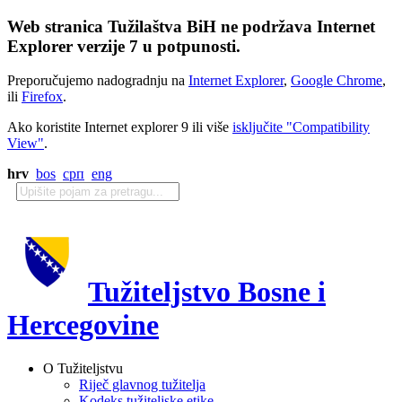
Web stranica Tužilaštva BiH ne podržava Internet
Explorer verzije 7 u potpunosti.
Preporučujemo nadogradnju na
Internet Explorer
,
Google Chrome
,
ili
Firefox
.
Ako koristite Internet explorer 9 ili više
isključite "Compatibility
View"
.
hrv
bos
срп
eng
Tužiteljstvo Bosne i
Hercegovine
O Tužiteljstvu
Riječ glavnog tužitelja
Kodeks tužiteljske etike