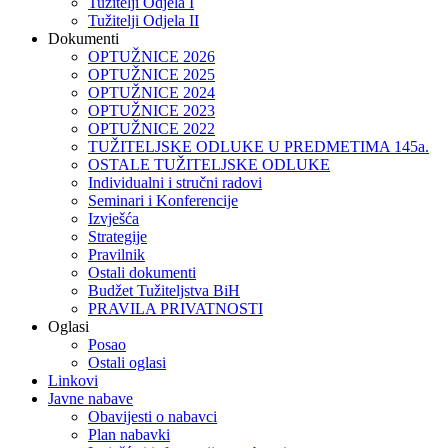
Tužitelji Odjela I
Tužitelji Odjela II
Dokumenti
OPTUŽNICE 2026
OPTUŽNICE 2025
OPTUŽNICE 2024
OPTUŽNICE 2023
OPTUŽNICE 2022
TUŽITELJSKE ODLUKE U PREDMETIMA 145a.
OSTALE TUŽITELJSKE ODLUKE
Individualni i stručni radovi
Seminari i Konferencije
Izvješća
Strategije
Pravilnik
Ostali dokumenti
Budžet Tužiteljstva BiH
PRAVILA PRIVATNOSTI
Oglasi
Posao
Ostali oglasi
Linkovi
Javne nabave
Obavijesti o nabavci
Plan nabavki