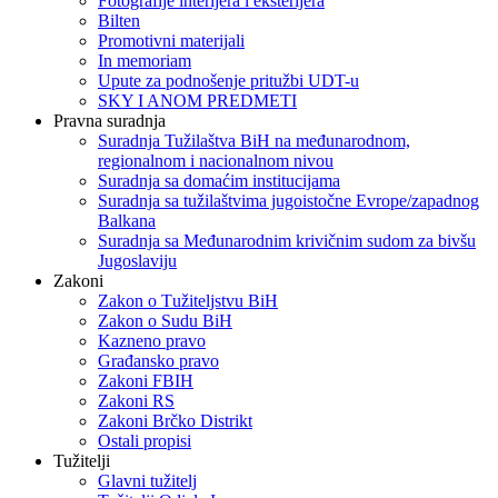
Fotografije interijera i eksterijera
Bilten
Promotivni materijali
In memoriam
Upute za podnošenje pritužbi UDT-u
SKY I ANOM PREDMETI
Pravna suradnja
Suradnja Tužilaštva BiH na međunarodnom,
regionalnom i nacionalnom nivou
Suradnja sa domaćim institucijama
Suradnja sa tužilaštvima jugoistočne Evrope/zapadnog
Balkana
Suradnja sa Međunarodnim krivičnim sudom za bivšu
Jugoslaviju
Zakoni
Zakon o Тužiteljstvu BiH
Zakon o Sudu BiH
Kazneno pravo
Građansko pravo
Zakoni FBIH
Zakoni RS
Zakoni Brčko Distrikt
Ostali propisi
Tužitelji
Glavni tužitelj