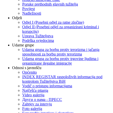
Poruke prethodnih glavnih tužitelja
Povijest
Nadležnosti
Odjeli
Odjel I (Posebni odjel za ratne zločine)
Odjel II (Posebni odjel za organizirani kriminal i
korupciju)
Uprava Tužiteljstva
Podrška svjedocima
Udarne grupe
Udarna grupa za borbu protiv terorizma i jačanja
sposobnosti za borbu protiv terorizma
Udarna grupa za borbu protiv trgovine ljudima i
organizirane ilegalne imigracije
Odnosi s javnošću
Općenito
INDEX REGISTAR raspoloživih informacija pod
kontrolom Tužiteljstva BiH
Vodič o pristupu informacijama
Najčešća pitanja
Video galerija
Други о нама - ПРЕСC
Zahtjev za intervju
Foto galerija