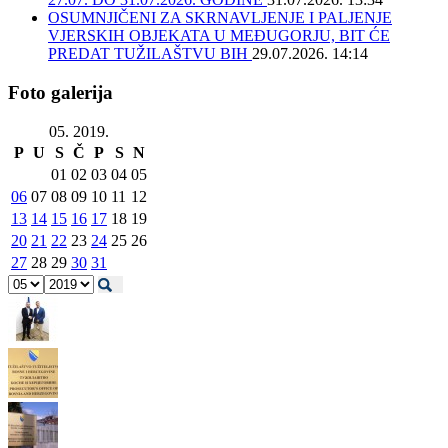
OSUMNJIČENI ZA SKRNAVLJENJE I PALJENJE
VJERSKIH OBJEKATA U MEĐUGORJU, BIT ĆE
PREDAT TUŽILAŠTVU BIH
29.07.2026. 14:14
Foto galerija
05. 2019.
P
U
S
Č
P
S
N
01
02
03
04
05
06
07
08
09
10
11
12
13
14
15
16
17
18
19
20
21
22
23
24
25
26
27
28
29
30
31