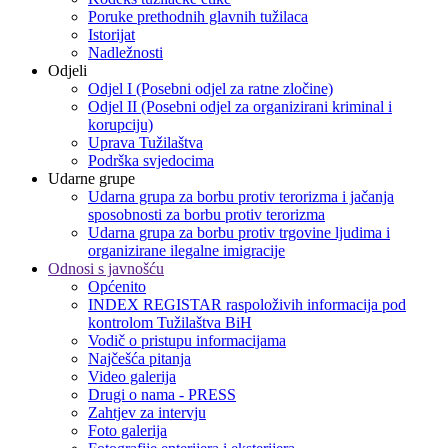
Poruke prethodnih glavnih tužilaca
Istorijat
Nadležnosti
Odjeli
Odjel I (Posebni odjel za ratne zločine)
Odjel II (Posebni odjel za organizirani kriminal i
korupciju)
Uprava Tužilaštva
Podrška svjedocima
Udarne grupe
Udarna grupa za borbu protiv terorizma i jačanja
sposobnosti za borbu protiv terorizma
Udarna grupa za borbu protiv trgovine ljudima i
organizirane ilegalne imigracije
Odnosi s javnošću
Općenito
INDEX REGISTAR raspoloživih informacija pod
kontrolom Tužilaštva BiH
Vodič o pristupu informacijama
Najčešća pitanja
Video galerija
Drugi o nama - PRESS
Zahtjev za intervju
Foto galerija