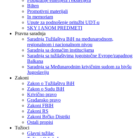
Fotografije enterijera i eksterijera
Bilten
Promotivni materijali
In memoriam
Upute za podnošenje pritužbi UDT-u
SKY I ANOM PREDMETI
Pravna saradnja
Saradnja Tužilaštva BiH na međunarodnom,
regionalnom i nacionalnom nivou
Saradnja sa domaćim institucijama
Saradnja sa tužilaštvima jugoistočne Evrope/zapadnog
Balkana
Saradnja sa Međunarodnim krivičnim sudom za bivšu
Jugoslaviju
Zakoni
Zakon o Тužilaštvu BiH
Zakon o Sudu BiH
Krivično pravo
Građansko pravo
Zakoni FBIH
Zakoni RS
Zakoni Brčko Distrikt
Ostali propisi
Tužioci
Glavni tužilac