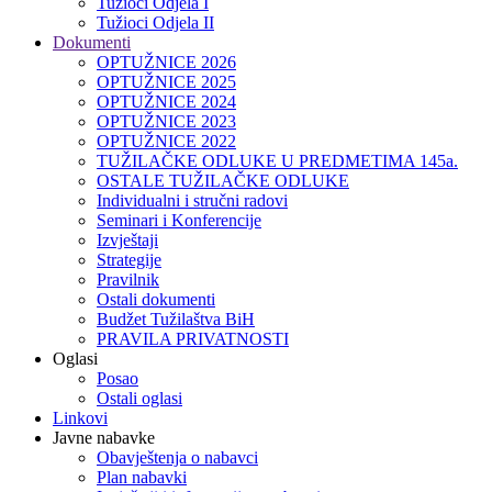
Tužioci Odjela I
Tužioci Odjela II
Dokumenti
OPTUŽNICE 2026
OPTUŽNICE 2025
OPTUŽNICE 2024
OPTUŽNICE 2023
OPTUŽNICE 2022
TUŽILAČKE ODLUKE U PREDMETIMA 145a.
OSTALE TUŽILAČKE ODLUKE
Individualni i stručni radovi
Seminari i Konferencije
Izvještaji
Strategije
Pravilnik
Ostali dokumenti
Budžet Tužilaštva BiH
PRAVILA PRIVATNOSTI
Oglasi
Posao
Ostali oglasi
Linkovi
Javne nabavke
Obavještenja o nabavci
Plan nabavki