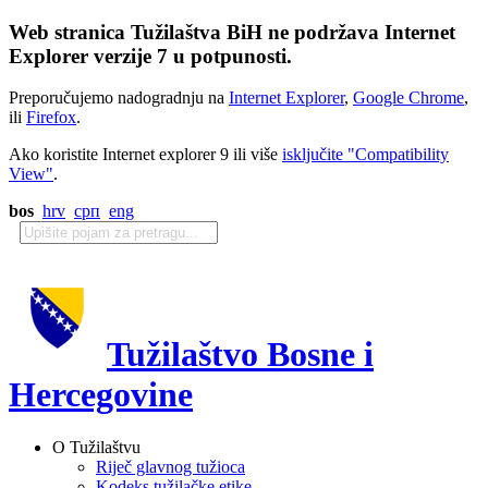
Web stranica Tužilaštva BiH ne podržava Internet
Explorer verzije 7 u potpunosti.
Preporučujemo nadogradnju na
Internet Explorer
,
Google Chrome
,
ili
Firefox
.
Ako koristite Internet explorer 9 ili više
isključite "Compatibility
View"
.
bos
hrv
срп
eng
Tužilaštvo Bosne i
Hercegovine
O Tužilaštvu
Riječ glavnog tužioca
Kodeks tužilačke etike