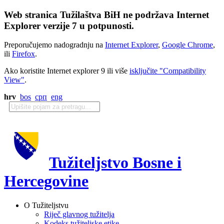
Web stranica Tužilaštva BiH ne podržava Internet
Explorer verzije 7 u potpunosti.
Preporučujemo nadogradnju na
Internet Explorer
,
Google Chrome
,
ili
Firefox
.
Ako koristite Internet explorer 9 ili više
isključite "Compatibility
View"
.
hrv
bos
срп
eng
Tužiteljstvo Bosne i
Hercegovine
O Tužiteljstvu
Riječ glavnog tužitelja
Kodeks tužiteljske etike