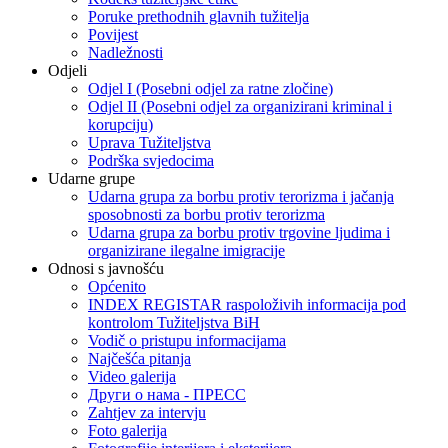
Poruke prethodnih glavnih tužitelja
Povijest
Nadležnosti
Odjeli
Odjel I (Posebni odjel za ratne zločine)
Odjel II (Posebni odjel za organizirani kriminal i
korupciju)
Uprava Tužiteljstva
Podrška svjedocima
Udarne grupe
Udarna grupa za borbu protiv terorizma i jačanja
sposobnosti za borbu protiv terorizma
Udarna grupa za borbu protiv trgovine ljudima i
organizirane ilegalne imigracije
Odnosi s javnošću
Općenito
INDEX REGISTAR raspoloživih informacija pod
kontrolom Tužiteljstva BiH
Vodič o pristupu informacijama
Najčešća pitanja
Video galerija
Други о нама - ПРЕСC
Zahtjev za intervju
Foto galerija