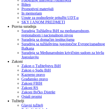
Fotografije interijera i eksterijera
Bilten
Promotivni materijali
In memoriam
Upute za podnošenje pritužbi UDT-u
SKY I ANOM PREDMETI
Pravna suradnja
Suradnja Tužilaštva BiH na međunarodnom,
regionalnom i nacionalnom nivou
Suradnja sa domaćim institucijama
Suradnja sa tužilaštvima jugoistočne Evrope/zapadnog
Balkana
Suradnja sa Međunarodnim krivičnim sudom za bivšu
Jugoslaviju
Zakoni
Zakon o Тužiteljstvu BiH
Zakon o Sudu BiH
Kazneno pravo
Građansko pravo
Zakoni FBIH
Zakoni RS
Zakoni Brčko Distrikt
Ostali propisi
Tužitelji
Glavni tužitelj