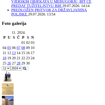
VJERSKIH OBJEKATA U MEĐUGORJU, BIT ĆE
PREDAT TUŽITELJSTVU BIH
29.07.2026. 14:14
PREDLOŽEN PRITVOR ZA DRŽAVLJANINA
POLJSKE
29.07.2026. 13:54
Foto galerija
11. 2024.
P
U
S
Č
P
S
N
01
02
03
04
05
06
07
08
09
10
11
12
13
14
15
16
17
18
19
20
21
22
23
24
25
26
27
28
29
30