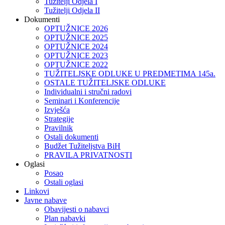
Tužitelji Odjela I
Tužitelji Odjela II
Dokumenti
OPTUŽNICE 2026
OPTUŽNICE 2025
OPTUŽNICE 2024
OPTUŽNICE 2023
OPTUŽNICE 2022
TUŽITELJSKE ODLUKE U PREDMETIMA 145a.
OSTALE TUŽITELJSKE ODLUKE
Individualni i stručni radovi
Seminari i Konferencije
Izvješća
Strategije
Pravilnik
Ostali dokumenti
Budžet Tužiteljstva BiH
PRAVILA PRIVATNOSTI
Oglasi
Posao
Ostali oglasi
Linkovi
Javne nabave
Obavijesti o nabavci
Plan nabavki