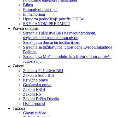
Fotografije enterijera i eksterijera
Bilten
Promotivni materijali
In memoriam
Upute za podnošenje pritužbi UDT-u
SKY I ANOM PREDMETI
Pravna saradnja
Saradnja Tužilaštva BiH na međunarodnom,
regionalnom i nacionalnom nivou
Saradnja sa domaćim institucijama
Saradnja sa tužilaštvima jugoistočne Evrope/zapadnog
Balkana
Saradnja sa Međunarodnim krivičnim sudom za bivšu
Jugoslaviju
Zakoni
Zakon o Тužilaštvu BiH
Zakon o Sudu BiH
Krivično pravo
Građansko pravo
Zakoni FBIH
Zakoni RS
Zakoni Brčko Distrikt
Ostali propisi
Tužioci
Glavni tužilac