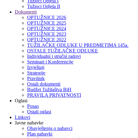
Tužioci Odjela I
Tužioci Odjela II
Dokumenti
OPTUŽNICE 2026
OPTUŽNICE 2025
OPTUŽNICE 2024
OPTUŽNICE 2023
OPTUŽNICE 2022
TUŽILAČKE ODLUKE U PREDMETIMA 145a.
OSTALE TUŽILAČKE ODLUKE
Individualni i stručni radovi
Seminari i Konferencije
Izvještaji
Strategije
Pravilnik
Ostali dokumenti
Budžet Tužilaštva BiH
PRAVILA PRIVATNOSTI
Oglasi
Posao
Ostali oglasi
Linkovi
Javne nabavke
Obavještenja o nabavci
Plan nabavki