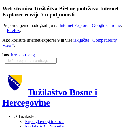
Web stranica Tužilaštva BiH ne podržava Internet
Explorer verzije 7 u potpunosti.
Preporučujemo nadogradnju na
Internet Explorer
,
Google Chrome
,
ili
Firefox
.
Ako koristite Internet explorer 9 ili više
isključite "Compatibility
View"
.
bos
hrv
срп
eng
Tužilaštvo Bosne i
Hercegovine
O Tužilaštvu
Riječ glavnog tužioca
Kodeks tužilačke etike