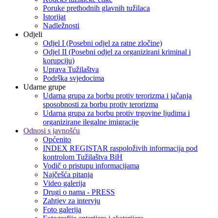
Poruke prethodnih glavnih tužilaca
Istorijat
Nadležnosti
Odjeli
Odjel I (Posebni odjel za ratne zločine)
Odjel II (Posebni odjel za organizirani kriminal i
korupciju)
Uprava Tužilaštva
Podrška svjedocima
Udarne grupe
Udarna grupa za borbu protiv terorizma i jačanja
sposobnosti za borbu protiv terorizma
Udarna grupa za borbu protiv trgovine ljudima i
organizirane ilegalne imigracije
Odnosi s javnošću
Općenito
INDEX REGISTAR raspoloživih informacija pod
kontrolom Tužilaštva BiH
Vodič o pristupu informacijama
Najčešća pitanja
Video galerija
Drugi o nama - PRESS
Zahtjev za intervju
Foto galerija