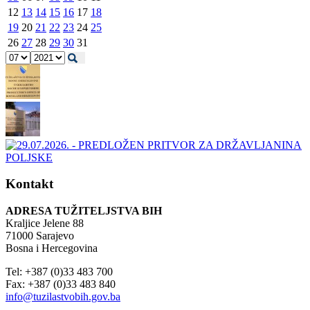
12
13
14
15
16
17
18
19
20
21
22
23
24
25
26
27
28
29
30
31
Kontakt
ADRESA TUŽITELJSTVA BIH
Kraljice Jelene 88
71000 Sarajevo
Bosna i Hercegovina
Tel: +387 (0)33 483 700
Fax: +387 (0)33 483 840
info@tuzilastvobih.gov.ba