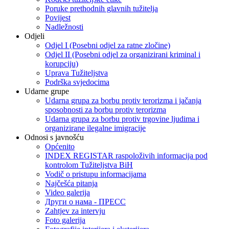
Poruke prethodnih glavnih tužitelja
Povijest
Nadležnosti
Odjeli
Odjel I (Posebni odjel za ratne zločine)
Odjel II (Posebni odjel za organizirani kriminal i
korupciju)
Uprava Tužiteljstva
Podrška svjedocima
Udarne grupe
Udarna grupa za borbu protiv terorizma i jačanja
sposobnosti za borbu protiv terorizma
Udarna grupa za borbu protiv trgovine ljudima i
organizirane ilegalne imigracije
Odnosi s javnošću
Općenito
INDEX REGISTAR raspoloživih informacija pod
kontrolom Tužiteljstva BiH
Vodič o pristupu informacijama
Najčešća pitanja
Video galerija
Други о нама - ПРЕСC
Zahtjev za intervju
Foto galerija