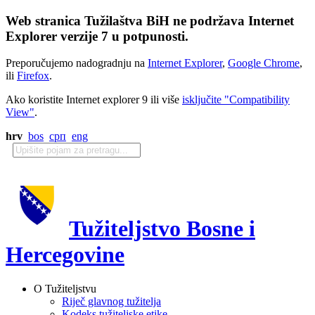
Web stranica Tužilaštva BiH ne podržava Internet
Explorer verzije 7 u potpunosti.
Preporučujemo nadogradnju na
Internet Explorer
,
Google Chrome
,
ili
Firefox
.
Ako koristite Internet explorer 9 ili više
isključite "Compatibility
View"
.
hrv
bos
срп
eng
Tužiteljstvo Bosne i
Hercegovine
O Tužiteljstvu
Riječ glavnog tužitelja
Kodeks tužiteljske etike