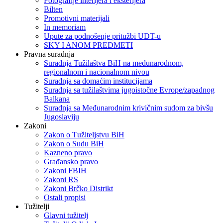
Fotografije interijera i eksterijera
Bilten
Promotivni materijali
In memoriam
Upute za podnošenje pritužbi UDT-u
SKY I ANOM PREDMETI
Pravna suradnja
Suradnja Tužilaštva BiH na međunarodnom,
regionalnom i nacionalnom nivou
Suradnja sa domaćim institucijama
Suradnja sa tužilaštvima jugoistočne Evrope/zapadnog
Balkana
Suradnja sa Međunarodnim krivičnim sudom za bivšu
Jugoslaviju
Zakoni
Zakon o Тužiteljstvu BiH
Zakon o Sudu BiH
Kazneno pravo
Građansko pravo
Zakoni FBIH
Zakoni RS
Zakoni Brčko Distrikt
Ostali propisi
Tužitelji
Glavni tužitelj