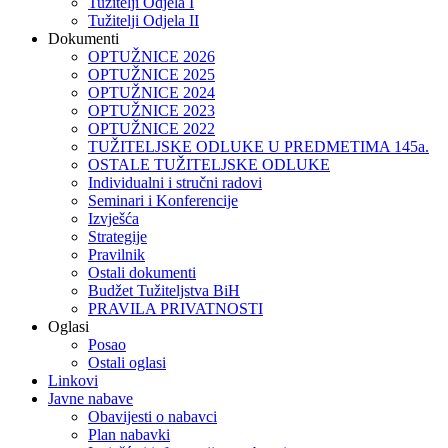
Tužitelji Odjela I
Tužitelji Odjela II
Dokumenti
OPTUŽNICE 2026
OPTUŽNICE 2025
OPTUŽNICE 2024
OPTUŽNICE 2023
OPTUŽNICE 2022
TUŽITELJSKE ODLUKE U PREDMETIMA 145a.
OSTALE TUŽITELJSKE ODLUKE
Individualni i stručni radovi
Seminari i Konferencije
Izvješća
Strategije
Pravilnik
Ostali dokumenti
Budžet Tužiteljstva BiH
PRAVILA PRIVATNOSTI
Oglasi
Posao
Ostali oglasi
Linkovi
Javne nabave
Obavijesti o nabavci
Plan nabavki