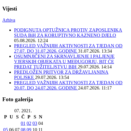
Vijesti
Arhiva
PODIGNUTA OPTUŽNICA PROTIV ZAPOSLENIKA
SUDA BiH ZA KORUPTIVNO KAZNENO DJELO
05.08.2026. 12:24
PREGLED VAŽNIJIH AKTIVNOSTI ZA TJEDAN OD
27.07. DO 31.07.2026. GODINE
31.07.2026. 13:34
OSUMNJIČENI ZA SKRNAVLJENJE I PALJENJE
VJERSKIH OBJEKATA U MEĐUGORJU, BIT ĆE
PREDAT TUŽITELJSTVU BIH
29.07.2026. 14:14
PREDLOŽEN PRITVOR ZA DRŽAVLJANINA
POLJSKE
29.07.2026. 13:54
PREGLED VAŽNIJIH AKTIVNOSTI ZA TJEDAN OD
20.07. DO 24.07.2026. GODINE
24.07.2026. 11:17
Foto galerija
07. 2021.
P
U
S
Č
P
S
N
01
02
03
04
05
06
07
08
09
10
11