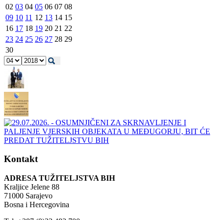
02
03
04
05
06
07
08
09
10
11
12
13
14
15
16
17
18
19
20
21
22
23
24
25
26
27
28
29
30
Kontakt
ADRESA TUŽITELJSTVA BIH
Kraljice Jelene 88
71000 Sarajevo
Bosna i Hercegovina