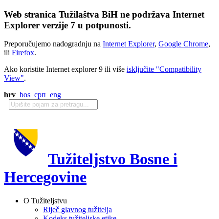
Web stranica Tužilaštva BiH ne podržava Internet
Explorer verzije 7 u potpunosti.
Preporučujemo nadogradnju na
Internet Explorer
,
Google Chrome
,
ili
Firefox
.
Ako koristite Internet explorer 9 ili više
isključite "Compatibility
View"
.
hrv
bos
срп
eng
Tužiteljstvo Bosne i
Hercegovine
O Tužiteljstvu
Riječ glavnog tužitelja
Kodeks tužiteljske etike