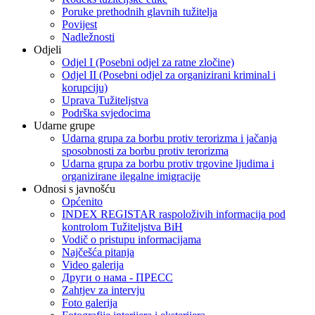
Poruke prethodnih glavnih tužitelja
Povijest
Nadležnosti
Odjeli
Odjel I (Posebni odjel za ratne zločine)
Odjel II (Posebni odjel za organizirani kriminal i
korupciju)
Uprava Tužiteljstva
Podrška svjedocima
Udarne grupe
Udarna grupa za borbu protiv terorizma i jačanja
sposobnosti za borbu protiv terorizma
Udarna grupa za borbu protiv trgovine ljudima i
organizirane ilegalne imigracije
Odnosi s javnošću
Općenito
INDEX REGISTAR raspoloživih informacija pod
kontrolom Tužiteljstva BiH
Vodič o pristupu informacijama
Najčešća pitanja
Video galerija
Други о нама - ПРЕСC
Zahtjev za intervju
Foto galerija