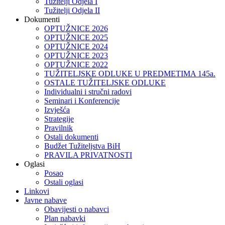
Tužitelji Odjela I
Tužitelji Odjela II
Dokumenti
OPTUŽNICE 2026
OPTUŽNICE 2025
OPTUŽNICE 2024
OPTUŽNICE 2023
OPTUŽNICE 2022
TUŽITELJSKE ODLUKE U PREDMETIMA 145a.
OSTALE TUŽITELJSKE ODLUKE
Individualni i stručni radovi
Seminari i Konferencije
Izvješća
Strategije
Pravilnik
Ostali dokumenti
Budžet Tužiteljstva BiH
PRAVILA PRIVATNOSTI
Oglasi
Posao
Ostali oglasi
Linkovi
Javne nabave
Obavijesti o nabavci
Plan nabavki