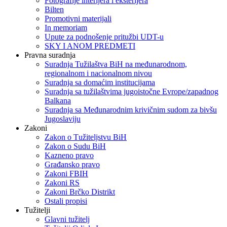
Fotografije interijera i eksterijera
Bilten
Promotivni materijali
In memoriam
Upute za podnošenje pritužbi UDT-u
SKY I ANOM PREDMETI
Pravna suradnja
Suradnja Tužilaštva BiH na međunarodnom,
regionalnom i nacionalnom nivou
Suradnja sa domaćim institucijama
Suradnja sa tužilaštvima jugoistočne Evrope/zapadnog
Balkana
Suradnja sa Međunarodnim krivičnim sudom za bivšu
Jugoslaviju
Zakoni
Zakon o Тužiteljstvu BiH
Zakon o Sudu BiH
Kazneno pravo
Građansko pravo
Zakoni FBIH
Zakoni RS
Zakoni Brčko Distrikt
Ostali propisi
Tužitelji
Glavni tužitelj