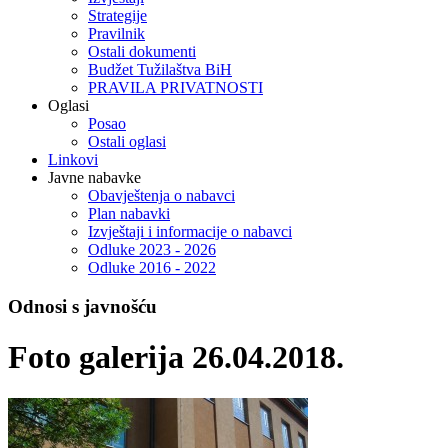
Strategije
Pravilnik
Ostali dokumenti
Budžet Tužilaštva BiH
PRAVILA PRIVATNOSTI
Oglasi
Posao
Ostali oglasi
Linkovi
Javne nabavke
Obavještenja o nabavci
Plan nabavki
Izvještaji i informacije o nabavci
Odluke 2023 - 2026
Odluke 2016 - 2022
Odnosi s javnošću
Foto galerija 26.04.2018.