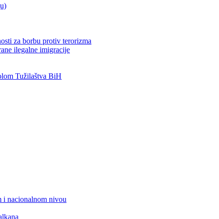
ju)
osti za borbu protiv terorizma
ane ilegalne imigracije
lom Tužilaštva BiH
 i nacionalnom nivou
alkana