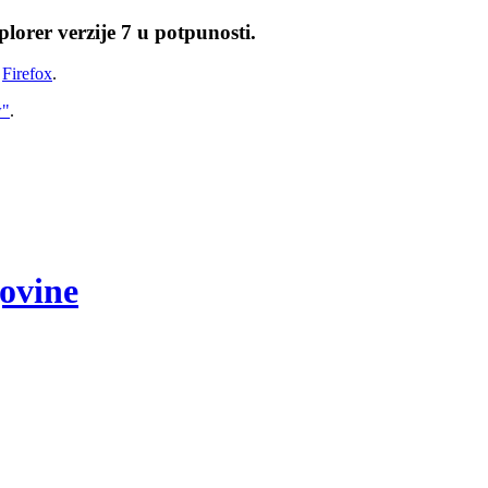
lorer verzije 7 u potpunosti.
i
Firefox
.
w"
.
govine