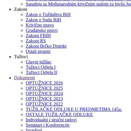
Saradnja sa Međunarodnim krivičnim sudom za bivšu Jug
Zakoni
Zakon o Тužilaštvu BiH
Zakon o Sudu BiH
Krivično pravo
Građansko pravo
Zakoni FBIH
Zakoni RS
Zakoni Brčko Distrikt
Ostali propisi
Tužioci
Glavni tužilac
Tužioci Odjela I
Tužioci Odjela II
Dokumenti
OPTUŽNICE 2026
OPTUŽNICE 2025
OPTUŽNICE 2024
OPTUŽNICE 2023
OPTUŽNICE 2022
TUŽILAČKE ODLUKE U PREDMETIMA 145a.
OSTALE TUŽILAČKE ODLUKE
Individualni i stručni radovi
Seminari i Konferencije
Izvještaji