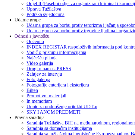
Odjel II (Posebni odjel za organizirani kriminal i korupci
Uprava Tužilaštva
Podrška svjedocima
Udarne grupe
Udarna grupa za borbu protiv terorizma i jačanja sposobn
Udarna grupa za borbu protiv trgovine ljudima i organizir
Odnosi s javnošću
Općenito
INDEX REGISTAR raspoloživih informacija pod kontro
Vodič o pristupu informacijama
Najčešća pitanja
Video galerija
Drugi o nama - PRESS
Zahtjev za intervju
Foto galerija
Fotografije enterijera i eksterijera
Bilten
Promotivni materijali
In memoriam
Upute za podnošenje pritužbi UDT-u
SKY I ANOM PREDMETI
Pravna saradnja
Saradnja Tužilaštva BiH na međunarodnom, regionalnom
Saradnja sa domaćim institucijama
Saradnja sa tužilaštvima jugoistočne Evrope/zapadnog B