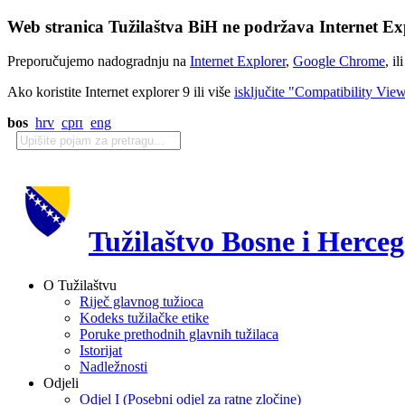
Web stranica Tužilaštva BiH ne podržava Internet Exp
Preporučujemo nadogradnju na
Internet Explorer
,
Google Chrome
, il
Ako koristite Internet explorer 9 ili više
isključite "Compatibility Vie
bos
hrv
срп
eng
Tužilaštvo Bosne i Herce
O Tužilaštvu
Riječ glavnog tužioca
Kodeks tužilačke etike
Poruke prethodnih glavnih tužilaca
Istorijat
Nadležnosti
Odjeli
Odjel I (Posebni odjel za ratne zločine)