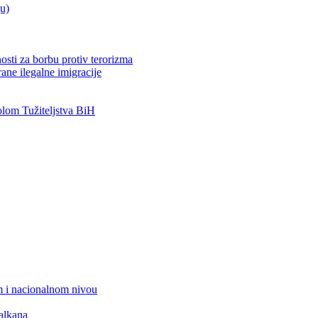
ju)
osti za borbu protiv terorizma
ane ilegalne imigracije
om Tužiteljstva BiH
 i nacionalnom nivou
alkana