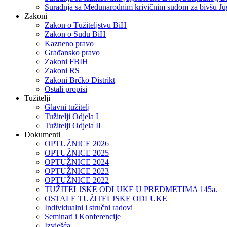
Suradnja sa Međunarodnim krivičnim sudom za bivšu Ju
Zakoni
Zakon o Тužiteljstvu BiH
Zakon o Sudu BiH
Kazneno pravo
Građansko pravo
Zakoni FBIH
Zakoni RS
Zakoni Brčko Distrikt
Ostali propisi
Tužitelji
Glavni tužitelj
Tužitelji Odjela I
Tužitelji Odjela II
Dokumenti
OPTUŽNICE 2026
OPTUŽNICE 2025
OPTUŽNICE 2024
OPTUŽNICE 2023
OPTUŽNICE 2022
TUŽITELJSKE ODLUKE U PREDMETIMA 145a.
OSTALE TUŽITELJSKE ODLUKE
Individualni i stručni radovi
Seminari i Konferencije
Izvješća