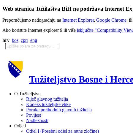
Web stranica Tužilaštva BiH ne podržava Internet Exp
Preporučujemo nadogradnju na
Internet Explorer
,
Google Chrome
, il
Ako koristite Internet explorer 9 ili više
isključite "Compatibility Vie
hrv
bos
срп
eng
Tužiteljstvo Bosne i Herc
O Tužiteljstvu
Riječ glavnog tužitelja
Kodeks tužiteljske etike
Poruke prethodnih glavnih tužitelja
Povijest
Nadležnosti
Odjeli
Odjel I (Posebni odjel za ratne zločine)