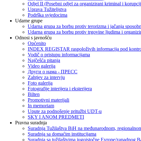
Odjel II (Posebni odjel za organizirani kriminal i korupci
Uprava Tužiteljstva
Podrška svjedocima
Udarne grupe
Udarna grupa za borbu protiv terorizma i jačanja sposobn
Udarna grupa za borbu protiv trgovine ljudima i organizir
Odnosi s javnošću
Općenito
INDEX REGISTAR raspoloživih informacija pod kontrol
Vodič o pristupu informacijama
Najčešća pitanja
Video galerija
Други о нама - ПРЕСC
Zahtjev za intervju
Foto galerija
Fotografije interijera i eksterijera
Bilten
Promotivni materijali
In memoriam
Upute za podnošenje pritužbi UDT-u
SKY I ANOM PREDMETI
Pravna suradnja
Suradnja Tužilaštva BiH na međunarodnom, regionalnom
Suradnja sa domaćim institucijama
Suradnja sa tužilaštvima jugoistočne Evrope/zapadnog B