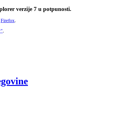
lorer verzije 7 u potpunosti.
i
Firefox
.
w"
.
egovine