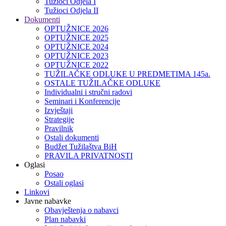
Tužioci Odjela I
Tužioci Odjela II
Dokumenti
OPTUŽNICE 2026
OPTUŽNICE 2025
OPTUŽNICE 2024
OPTUŽNICE 2023
OPTUŽNICE 2022
TUŽILAČKE ODLUKE U PREDMETIMA 145a.
OSTALE TUŽILAČKE ODLUKE
Individualni i stručni radovi
Seminari i Konferencije
Izvještaji
Strategije
Pravilnik
Ostali dokumenti
Budžet Tužilaštva BiH
PRAVILA PRIVATNOSTI
Oglasi
Posao
Ostali oglasi
Linkovi
Javne nabavke
Obavještenja o nabavci
Plan nabavki