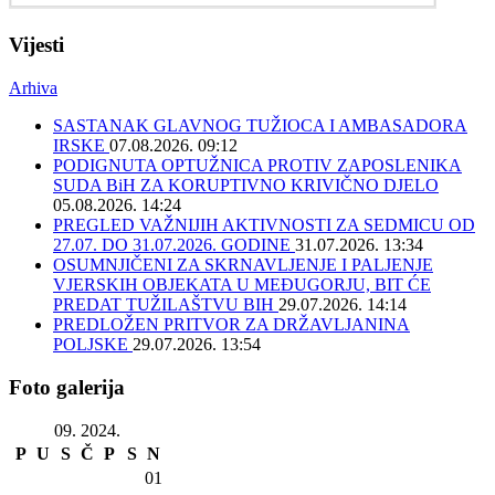
Vijesti
Arhiva
SASTANAK GLAVNOG TUŽIOCA I AMBASADORA
IRSKE
07.08.2026. 09:12
PODIGNUTA OPTUŽNICA PROTIV ZAPOSLENIKA
SUDA BiH ZA KORUPTIVNO KRIVIČNO DJELO
05.08.2026. 14:24
PREGLED VAŽNIJIH AKTIVNOSTI ZA SEDMICU OD
27.07. DO 31.07.2026. GODINE
31.07.2026. 13:34
OSUMNJIČENI ZA SKRNAVLJENJE I PALJENJE
VJERSKIH OBJEKATA U MEĐUGORJU, BIT ĆE
PREDAT TUŽILAŠTVU BIH
29.07.2026. 14:14
PREDLOŽEN PRITVOR ZA DRŽAVLJANINA
POLJSKE
29.07.2026. 13:54
Foto galerija
09. 2024.
P
U
S
Č
P
S
N
01