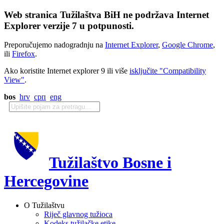
Web stranica Tužilaštva BiH ne podržava Internet
Explorer verzije 7 u potpunosti.
Preporučujemo nadogradnju na
Internet Explorer
,
Google Chrome
,
ili
Firefox
.
Ako koristite Internet explorer 9 ili više
isključite "Compatibility
View"
.
bos
hrv
срп
eng
Tužilaštvo Bosne i
Hercegovine
O Tužilaštvu
Riječ glavnog tužioca
Kodeks tužilačke etike