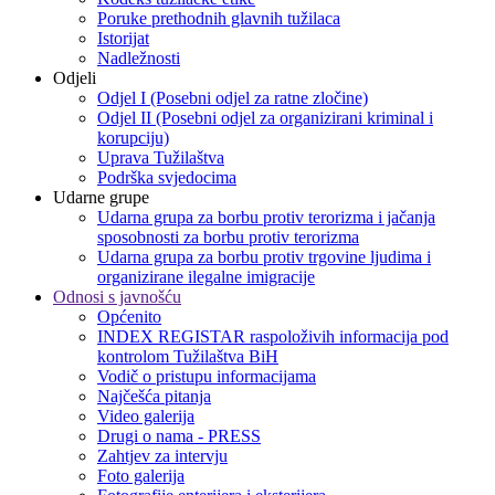
Poruke prethodnih glavnih tužilaca
Istorijat
Nadležnosti
Odjeli
Odjel I (Posebni odjel za ratne zločine)
Odjel II (Posebni odjel za organizirani kriminal i
korupciju)
Uprava Tužilaštva
Podrška svjedocima
Udarne grupe
Udarna grupa za borbu protiv terorizma i jačanja
sposobnosti za borbu protiv terorizma
Udarna grupa za borbu protiv trgovine ljudima i
organizirane ilegalne imigracije
Odnosi s javnošću
Općenito
INDEX REGISTAR raspoloživih informacija pod
kontrolom Tužilaštva BiH
Vodič o pristupu informacijama
Najčešća pitanja
Video galerija
Drugi o nama - PRESS
Zahtjev za intervju
Foto galerija