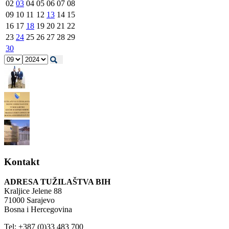
02
03
04
05
06
07
08
09
10
11
12
13
14
15
16
17
18
19
20
21
22
23
24
25
26
27
28
29
30
Kontakt
ADRESA TUŽILAŠTVA BIH
Kraljice Jelene 88
71000 Sarajevo
Bosna i Hercegovina
Tel: +387 (0)33 483 700