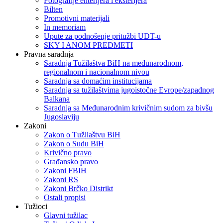
Fotografije enterijera i eksterijera
Bilten
Promotivni materijali
In memoriam
Upute za podnošenje pritužbi UDT-u
SKY I ANOM PREDMETI
Pravna saradnja
Saradnja Tužilaštva BiH na međunarodnom,
regionalnom i nacionalnom nivou
Saradnja sa domaćim institucijama
Saradnja sa tužilaštvima jugoistočne Evrope/zapadnog
Balkana
Saradnja sa Međunarodnim krivičnim sudom za bivšu
Jugoslaviju
Zakoni
Zakon o Тužilaštvu BiH
Zakon o Sudu BiH
Krivično pravo
Građansko pravo
Zakoni FBIH
Zakoni RS
Zakoni Brčko Distrikt
Ostali propisi
Tužioci
Glavni tužilac