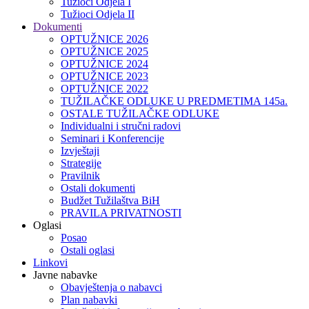
Tužioci Odjela I
Tužioci Odjela II
Dokumenti
OPTUŽNICE 2026
OPTUŽNICE 2025
OPTUŽNICE 2024
OPTUŽNICE 2023
OPTUŽNICE 2022
TUŽILAČKE ODLUKE U PREDMETIMA 145a.
OSTALE TUŽILAČKE ODLUKE
Individualni i stručni radovi
Seminari i Konferencije
Izvještaji
Strategije
Pravilnik
Ostali dokumenti
Budžet Tužilaštva BiH
PRAVILA PRIVATNOSTI
Oglasi
Posao
Ostali oglasi
Linkovi
Javne nabavke
Obavještenja o nabavci
Plan nabavki