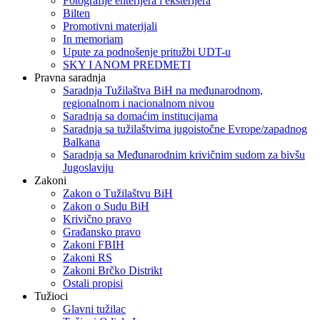
Fotografije enterijera i eksterijera
Bilten
Promotivni materijali
In memoriam
Upute za podnošenje pritužbi UDT-u
SKY I ANOM PREDMETI
Pravna saradnja
Saradnja Tužilaštva BiH na međunarodnom,
regionalnom i nacionalnom nivou
Saradnja sa domaćim institucijama
Saradnja sa tužilaštvima jugoistočne Evrope/zapadnog
Balkana
Saradnja sa Međunarodnim krivičnim sudom za bivšu
Jugoslaviju
Zakoni
Zakon o Тužilaštvu BiH
Zakon o Sudu BiH
Krivično pravo
Građansko pravo
Zakoni FBIH
Zakoni RS
Zakoni Brčko Distrikt
Ostali propisi
Tužioci
Glavni tužilac