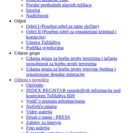
Poruke prethodnih glavnih tužilaca
Istorijat
Nadležnosti
Odjeli
Odjel I (Posebni odjel za ratne zločine)
Odjel II (Posebni odjel za organizirani kriminal i
korupciju)
Uprava Tužilaštva
Podrška svjedocima
Udarne grupe
Udarna grupa za borbu protiv terorizma i jačanja
sposobnosti za borbu protiv terorizma
Udarna grupa za borbu protiv trgovine ljudima i
organizirane ilegalne imigracije
Odnosi s javnošću
Općenito
INDEX REGISTAR raspoloživih informacija pod
kontrolom Tužilaštva BiH
Vodič o pristupu informacijama
Najčešća pitanja
Video galerija
Drugi o nama - PRESS
Zahtjev za intervju
Foto galerija