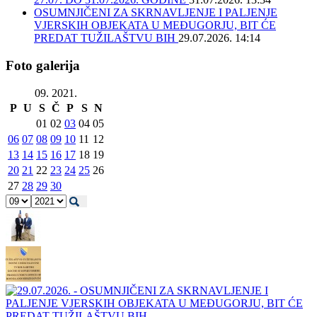
OSUMNJIČENI ZA SKRNAVLJENJE I PALJENJE
VJERSKIH OBJEKATA U MEĐUGORJU, BIT ĆE
PREDAT TUŽILAŠTVU BIH
29.07.2026. 14:14
Foto galerija
09. 2021.
P
U
S
Č
P
S
N
01
02
03
04
05
06
07
08
09
10
11
12
13
14
15
16
17
18
19
20
21
22
23
24
25
26
27
28
29
30