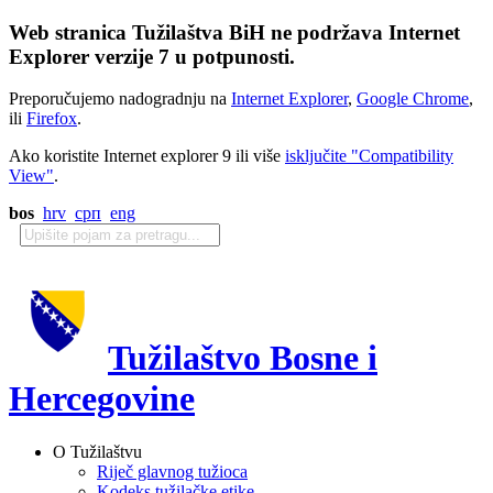
Web stranica Tužilaštva BiH ne podržava Internet
Explorer verzije 7 u potpunosti.
Preporučujemo nadogradnju na
Internet Explorer
,
Google Chrome
,
ili
Firefox
.
Ako koristite Internet explorer 9 ili više
isključite "Compatibility
View"
.
bos
hrv
срп
eng
Tužilaštvo Bosne i
Hercegovine
O Tužilaštvu
Riječ glavnog tužioca
Kodeks tužilačke etike