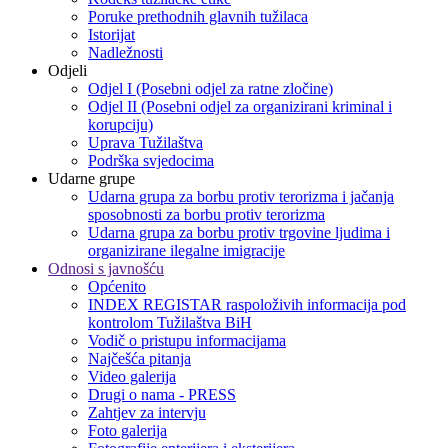
Poruke prethodnih glavnih tužilaca
Istorijat
Nadležnosti
Odjeli
Odjel I (Posebni odjel za ratne zločine)
Odjel II (Posebni odjel za organizirani kriminal i
korupciju)
Uprava Tužilaštva
Podrška svjedocima
Udarne grupe
Udarna grupa za borbu protiv terorizma i jačanja
sposobnosti za borbu protiv terorizma
Udarna grupa za borbu protiv trgovine ljudima i
organizirane ilegalne imigracije
Odnosi s javnošću
Općenito
INDEX REGISTAR raspoloživih informacija pod
kontrolom Tužilaštva BiH
Vodič o pristupu informacijama
Najčešća pitanja
Video galerija
Drugi o nama - PRESS
Zahtjev za intervju
Foto galerija