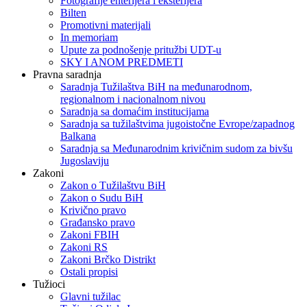
Fotografije enterijera i eksterijera
Bilten
Promotivni materijali
In memoriam
Upute za podnošenje pritužbi UDT-u
SKY I ANOM PREDMETI
Pravna saradnja
Saradnja Tužilaštva BiH na međunarodnom,
regionalnom i nacionalnom nivou
Saradnja sa domaćim institucijama
Saradnja sa tužilaštvima jugoistočne Evrope/zapadnog
Balkana
Saradnja sa Međunarodnim krivičnim sudom za bivšu
Jugoslaviju
Zakoni
Zakon o Тužilaštvu BiH
Zakon o Sudu BiH
Krivično pravo
Građansko pravo
Zakoni FBIH
Zakoni RS
Zakoni Brčko Distrikt
Ostali propisi
Tužioci
Glavni tužilac