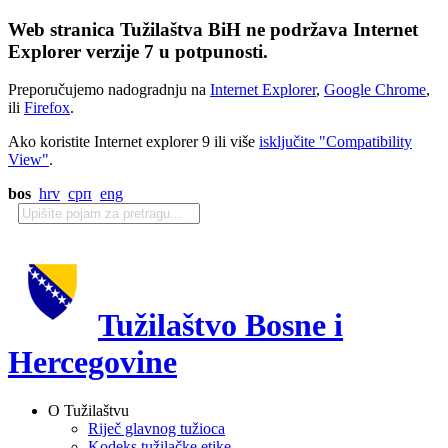
Web stranica Tužilaštva BiH ne podržava Internet
Explorer verzije 7 u potpunosti.
Preporučujemo nadogradnju na
Internet Explorer
,
Google Chrome
,
ili
Firefox
.
Ako koristite Internet explorer 9 ili više
isključite "Compatibility
View"
.
bos
hrv
срп
eng
Tužilaštvo Bosne i
Hercegovine
O Tužilaštvu
Riječ glavnog tužioca
Kodeks tužilačke etike