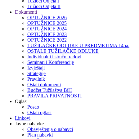
Tužioci Odjela I
Tužioci Odjela II
Dokumenti
OPTUŽNICE 2026
OPTUŽNICE 2025
OPTUŽNICE 2024
OPTUŽNICE 2023
OPTUŽNICE 2022
TUŽILAČKE ODLUKE U PREDMETIMA 145a.
OSTALE TUŽILAČKE ODLUKE
Individualni i stručni radovi
Seminari i Konferencije
Izvještaji
Strategije
Pravilnik
Ostali dokumenti
Budžet Tužilaštva BiH
PRAVILA PRIVATNOSTI
Oglasi
Posao
Ostali oglasi
Linkovi
Javne nabavke
Obavještenja o nabavci
Plan nabavki