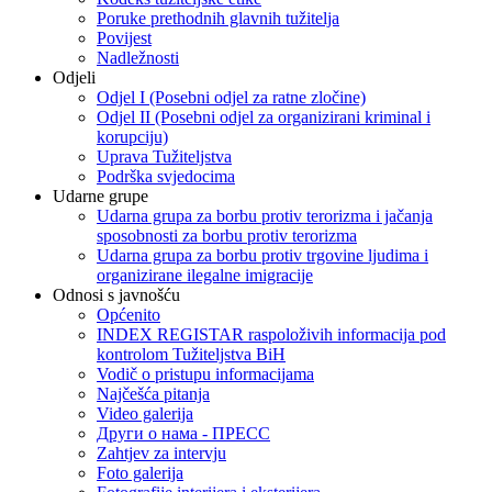
Poruke prethodnih glavnih tužitelja
Povijest
Nadležnosti
Odjeli
Odjel I (Posebni odjel za ratne zločine)
Odjel II (Posebni odjel za organizirani kriminal i
korupciju)
Uprava Tužiteljstva
Podrška svjedocima
Udarne grupe
Udarna grupa za borbu protiv terorizma i jačanja
sposobnosti za borbu protiv terorizma
Udarna grupa za borbu protiv trgovine ljudima i
organizirane ilegalne imigracije
Odnosi s javnošću
Općenito
INDEX REGISTAR raspoloživih informacija pod
kontrolom Tužiteljstva BiH
Vodič o pristupu informacijama
Najčešća pitanja
Video galerija
Други о нама - ПРЕСC
Zahtjev za intervju
Foto galerija