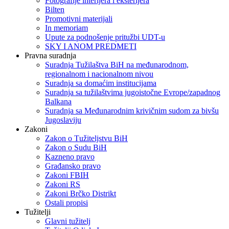
Fotografije interijera i eksterijera
Bilten
Promotivni materijali
In memoriam
Upute za podnošenje pritužbi UDT-u
SKY I ANOM PREDMETI
Pravna suradnja
Suradnja Tužilaštva BiH na međunarodnom,
regionalnom i nacionalnom nivou
Suradnja sa domaćim institucijama
Suradnja sa tužilaštvima jugoistočne Evrope/zapadnog
Balkana
Suradnja sa Međunarodnim krivičnim sudom za bivšu
Jugoslaviju
Zakoni
Zakon o Тužiteljstvu BiH
Zakon o Sudu BiH
Kazneno pravo
Građansko pravo
Zakoni FBIH
Zakoni RS
Zakoni Brčko Distrikt
Ostali propisi
Tužitelji
Glavni tužitelj