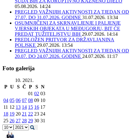
SUDA BiH ZA KORUPTIVNO KAZNENO DJELO
05.08.2026. 14:24
PREGLED VAŽNIJIH AKTIVNOSTI ZA TJEDAN OD
27.07. DO 31.07.2026. GODINE
31.07.2026. 13:34
OSUMNJIČENI ZA SKRNAVLJENJE I PALJENJE
VJERSKIH OBJEKATA U MEĐUGORJU, BIT ĆE
PREDAT TUŽITELJSTVU BIH
29.07.2026. 14:14
PREDLOŽEN PRITVOR ZA DRŽAVLJANINA
POLJSKE
29.07.2026. 13:54
PREGLED VAŽNIJIH AKTIVNOSTI ZA TJEDAN OD
20.07. DO 24.07.2026. GODINE
24.07.2026. 11:17
Foto galerija
10. 2021.
P
U
S
Č
P
S
N
01
02
03
04
05
06
07
08
09
10
11
12
13
14
15
16
17
18
19
20
21
22
23
24
25
26
27
28
29
30
31