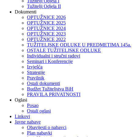
Tužitelji Odjela I
Tužitelji Odjela II
Dokumenti
OPTUŽNICE 2026
OPTUŽNICE 2025
OPTUŽNICE 2024
OPTUŽNICE 2023
OPTUŽNICE 2022
TUŽITELJSKE ODLUKE U PREDMETIMA 145a.
OSTALE TUŽITELJSKE ODLUKE
Individualni i stručni radovi
Seminari i Konferencije
Izvješća
Strategije
Pravilnik
Ostali dokumenti
Budžet Tužiteljstva BiH
PRAVILA PRIVATNOSTI
Oglasi
Posao
Ostali oglasi
Linkovi
Javne nabave
Obavijesti o nabavci
Plan nabavki