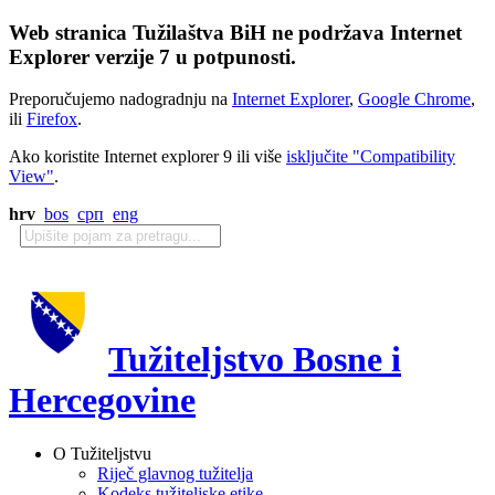
Web stranica Tužilaštva BiH ne podržava Internet
Explorer verzije 7 u potpunosti.
Preporučujemo nadogradnju na
Internet Explorer
,
Google Chrome
,
ili
Firefox
.
Ako koristite Internet explorer 9 ili više
isključite "Compatibility
View"
.
hrv
bos
срп
eng
Tužiteljstvo Bosne i
Hercegovine
O Tužiteljstvu
Riječ glavnog tužitelja
Kodeks tužiteljske etike