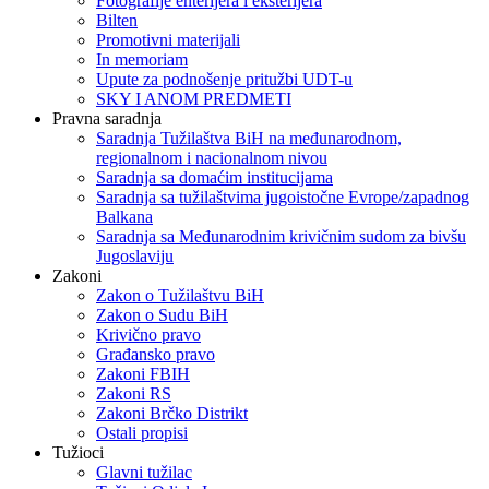
Fotografije enterijera i eksterijera
Bilten
Promotivni materijali
In memoriam
Upute za podnošenje pritužbi UDT-u
SKY I ANOM PREDMETI
Pravna saradnja
Saradnja Tužilaštva BiH na međunarodnom,
regionalnom i nacionalnom nivou
Saradnja sa domaćim institucijama
Saradnja sa tužilaštvima jugoistočne Evrope/zapadnog
Balkana
Saradnja sa Međunarodnim krivičnim sudom za bivšu
Jugoslaviju
Zakoni
Zakon o Тužilaštvu BiH
Zakon o Sudu BiH
Krivično pravo
Građansko pravo
Zakoni FBIH
Zakoni RS
Zakoni Brčko Distrikt
Ostali propisi
Tužioci
Glavni tužilac