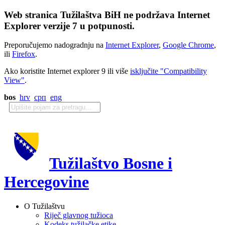
Web stranica Tužilaštva BiH ne podržava Internet
Explorer verzije 7 u potpunosti.
Preporučujemo nadogradnju na
Internet Explorer
,
Google Chrome
,
ili
Firefox
.
Ako koristite Internet explorer 9 ili više
isključite "Compatibility
View"
.
bos
hrv
срп
eng
Tužilaštvo Bosne i
Hercegovine
O Tužilaštvu
Riječ glavnog tužioca
Kodeks tužilačke etike