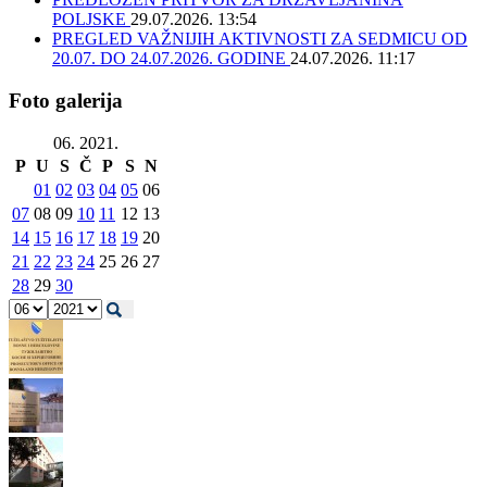
POLJSKE
29.07.2026. 13:54
PREGLED VAŽNIJIH AKTIVNOSTI ZA SEDMICU OD
20.07. DO 24.07.2026. GODINE
24.07.2026. 11:17
Foto galerija
06. 2021.
P
U
S
Č
P
S
N
01
02
03
04
05
06
07
08
09
10
11
12
13
14
15
16
17
18
19
20
21
22
23
24
25
26
27
28
29
30