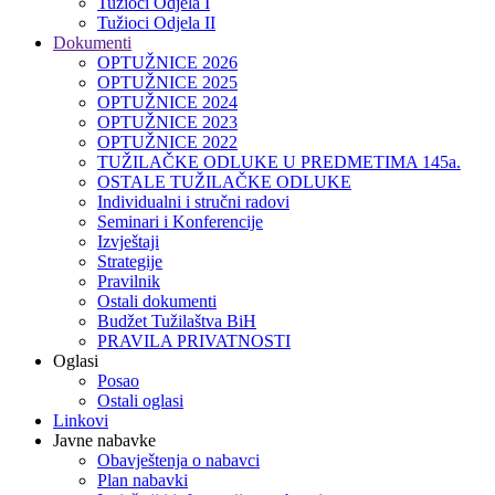
Tužioci Odjela I
Tužioci Odjela II
Dokumenti
OPTUŽNICE 2026
OPTUŽNICE 2025
OPTUŽNICE 2024
OPTUŽNICE 2023
OPTUŽNICE 2022
TUŽILAČKE ODLUKE U PREDMETIMA 145a.
OSTALE TUŽILAČKE ODLUKE
Individualni i stručni radovi
Seminari i Konferencije
Izvještaji
Strategije
Pravilnik
Ostali dokumenti
Budžet Tužilaštva BiH
PRAVILA PRIVATNOSTI
Oglasi
Posao
Ostali oglasi
Linkovi
Javne nabavke
Obavještenja o nabavci
Plan nabavki