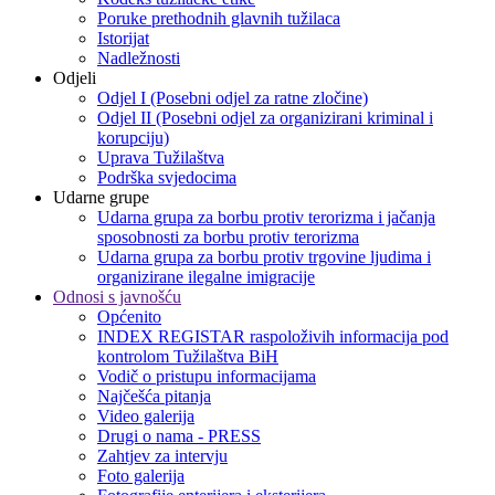
Poruke prethodnih glavnih tužilaca
Istorijat
Nadležnosti
Odjeli
Odjel I (Posebni odjel za ratne zločine)
Odjel II (Posebni odjel za organizirani kriminal i
korupciju)
Uprava Tužilaštva
Podrška svjedocima
Udarne grupe
Udarna grupa za borbu protiv terorizma i jačanja
sposobnosti za borbu protiv terorizma
Udarna grupa za borbu protiv trgovine ljudima i
organizirane ilegalne imigracije
Odnosi s javnošću
Općenito
INDEX REGISTAR raspoloživih informacija pod
kontrolom Tužilaštva BiH
Vodič o pristupu informacijama
Najčešća pitanja
Video galerija
Drugi o nama - PRESS
Zahtjev za intervju
Foto galerija