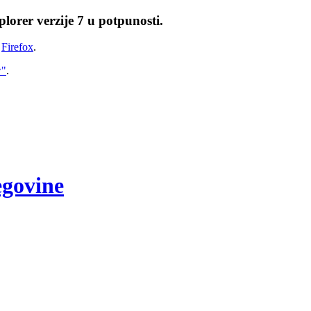
lorer verzije 7 u potpunosti.
i
Firefox
.
w"
.
egovine