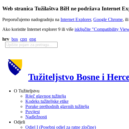
Web stranica Tužilaštva BiH ne podržava Internet Exp
Preporučujemo nadogradnju na
Internet Explorer
,
Google Chrome
, il
Ako koristite Internet explorer 9 ili više
isključite "Compatibility Vie
hrv
bos
срп
eng
Tužiteljstvo Bosne i Herc
O Tužiteljstvu
Riječ glavnog tužitelja
Kodeks tužiteljske etike
Poruke prethodnih glavnih tužitelja
Povijest
Nadležnosti
Odjeli
Odjel I (Posebni odjel za ratne zločine)