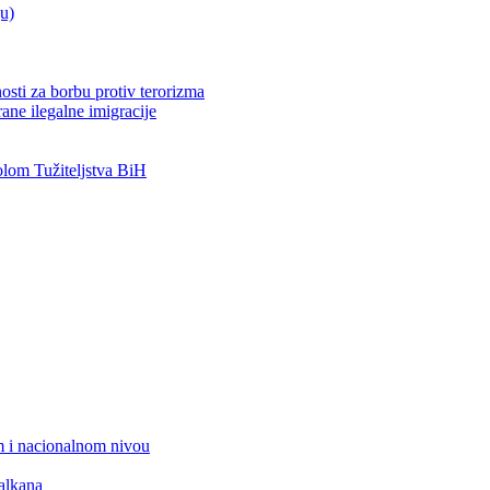
ju)
osti za borbu protiv terorizma
ane ilegalne imigracije
om Tužiteljstva BiH
 i nacionalnom nivou
alkana