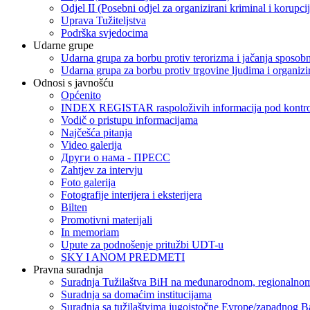
Odjel II (Posebni odjel za organizirani kriminal i korupci
Uprava Tužiteljstva
Podrška svjedocima
Udarne grupe
Udarna grupa za borbu protiv terorizma i jačanja sposobn
Udarna grupa za borbu protiv trgovine ljudima i organizir
Odnosi s javnošću
Općenito
INDEX REGISTAR raspoloživih informacija pod kontrol
Vodič o pristupu informacijama
Najčešća pitanja
Video galerija
Други о нама - ПРЕСC
Zahtjev za intervju
Foto galerija
Fotografije interijera i eksterijera
Bilten
Promotivni materijali
In memoriam
Upute za podnošenje pritužbi UDT-u
SKY I ANOM PREDMETI
Pravna suradnja
Suradnja Tužilaštva BiH na međunarodnom, regionalnom
Suradnja sa domaćim institucijama
Suradnja sa tužilaštvima jugoistočne Evrope/zapadnog B