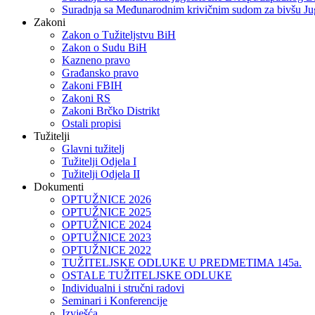
Suradnja sa Međunarodnim krivičnim sudom za bivšu Ju
Zakoni
Zakon o Тužiteljstvu BiH
Zakon o Sudu BiH
Kazneno pravo
Građansko pravo
Zakoni FBIH
Zakoni RS
Zakoni Brčko Distrikt
Ostali propisi
Tužitelji
Glavni tužitelj
Tužitelji Odjela I
Tužitelji Odjela II
Dokumenti
OPTUŽNICE 2026
OPTUŽNICE 2025
OPTUŽNICE 2024
OPTUŽNICE 2023
OPTUŽNICE 2022
TUŽITELJSKE ODLUKE U PREDMETIMA 145a.
OSTALE TUŽITELJSKE ODLUKE
Individualni i stručni radovi
Seminari i Konferencije
Izvješća