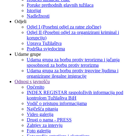
Poruke prethodnih glavnih tužilaca
Istorijat
Nadležnosti
Odjeli
Odjel I (Posebni odjel za ratne zločine)
Odjel II (Posebni odjel za organizirani kriminal i
korupciju)
Uprava Tužilaštva
Podrška svjedocima
Udarne grupe
Udarna grupa za borbu protiv terorizma i jačanja
sposobnosti za borbu protiv terorizma
Udarna grupa za borbu protiv trgovine ljudima i
organizirane ilegalne imigracije
Odnosi s javnošću
Općenito
INDEX REGISTAR raspoloživih informacija pod
kontrolom Tužilaštva BiH
Vodič o pristupu informacijama
Najčešća pitanja
Video galerija
Drugi o nama - PRESS
Zahtjev za intervju
Foto galerija