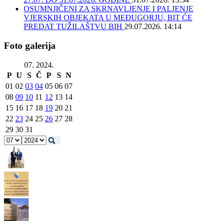
OSUMNJIČENI ZA SKRNAVLJENJE I PALJENJE
VJERSKIH OBJEKATA U MEĐUGORJU, BIT ĆE
PREDAT TUŽILAŠTVU BIH
29.07.2026. 14:14
Foto galerija
07. 2024.
P
U
S
Č
P
S
N
01
02
03
04
05
06
07
08
09
10
11
12
13
14
15
16
17
18
19
20
21
22
23
24
25
26
27
28
29
30
31