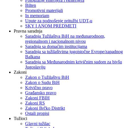
Fotografije enterijera i eksterijera
Bilten
Promotivni materijali
In memoriam
Upute za podnošenje pritužbi UDT-u
SKY I ANOM PREDMETI
Pravna saradnja
Saradnja Tužilaštva BiH na međunarodnom,
regionalnom i nacionalnom nivou
Saradnja sa domaćim institucijama
Saradnja sa tužilaštvima jugoistočne Evrope/zapadnog
Balkana
Saradnja sa Međunarodnim krivičnim sudom za bivšu
Jugoslaviju
Zakoni
Zakon o Тužilaštvu BiH
Zakon o Sudu BiH
Krivično pravo
Građansko pravo
Zakoni FBIH
Zakoni RS
Zakoni Brčko Distrikt
Ostali propisi
Tužioci
Glavni tužilac