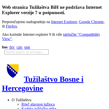
Web stranica Tužilaštva BiH ne podržava Internet
Explorer verzije 7 u potpunosti.
Preporučujemo nadogradnju na
Internet Explorer
,
Google Chrome
,
ili
Firefox
.
Ako koristite Internet explorer 9 ili više
isključite "Compatibility
View"
.
bos
hrv
срп
eng
Tužilaštvo Bosne i
Hercegovine
O Tužilaštvu
Riječ glavnog tužioca
Kodeks tužilačke etike