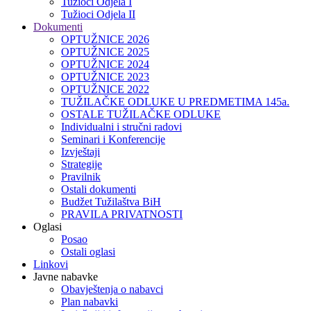
Tužioci Odjela I
Tužioci Odjela II
Dokumenti
OPTUŽNICE 2026
OPTUŽNICE 2025
OPTUŽNICE 2024
OPTUŽNICE 2023
OPTUŽNICE 2022
TUŽILAČKE ODLUKE U PREDMETIMA 145a.
OSTALE TUŽILAČKE ODLUKE
Individualni i stručni radovi
Seminari i Konferencije
Izvještaji
Strategije
Pravilnik
Ostali dokumenti
Budžet Tužilaštva BiH
PRAVILA PRIVATNOSTI
Oglasi
Posao
Ostali oglasi
Linkovi
Javne nabavke
Obavještenja o nabavci
Plan nabavki