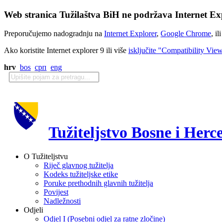
Web stranica Tužilaštva BiH ne podržava Internet Exp
Preporučujemo nadogradnju na
Internet Explorer
,
Google Chrome
, il
Ako koristite Internet explorer 9 ili više
isključite "Compatibility Vie
hrv
bos
срп
eng
Tužiteljstvo Bosne i Herc
O Tužiteljstvu
Riječ glavnog tužitelja
Kodeks tužiteljske etike
Poruke prethodnih glavnih tužitelja
Povijest
Nadležnosti
Odjeli
Odjel I (Posebni odjel za ratne zločine)