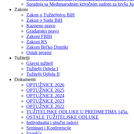
Suradnja sa Međunarodnim krivičnim sudom za bivšu Ju
Zakoni
Zakon o Тužiteljstvu BiH
Zakon o Sudu BiH
Kazneno pravo
Građansko pravo
Zakoni FBIH
Zakoni RS
Zakoni Brčko Distrikt
Ostali propisi
Tužitelji
Glavni tužitelj
Tužitelji Odjela I
Tužitelji Odjela II
Dokumenti
OPTUŽNICE 2026
OPTUŽNICE 2025
OPTUŽNICE 2024
OPTUŽNICE 2023
OPTUŽNICE 2022
TUŽITELJSKE ODLUKE U PREDMETIMA 145a.
OSTALE TUŽITELJSKE ODLUKE
Individualni i stručni radovi
Seminari i Konferencije
Izvješća