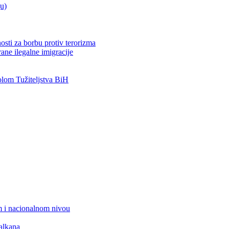
ju)
osti za borbu protiv terorizma
ane ilegalne imigracije
om Tužiteljstva BiH
 i nacionalnom nivou
alkana