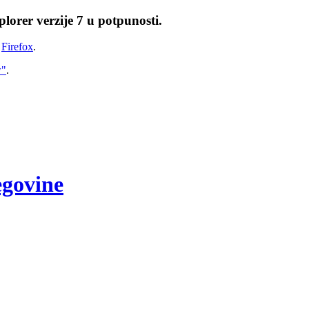
lorer verzije 7 u potpunosti.
i
Firefox
.
w"
.
egovine