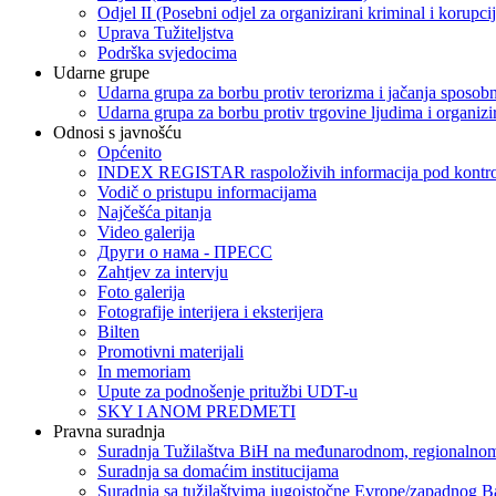
Odjel II (Posebni odjel za organizirani kriminal i korupci
Uprava Tužiteljstva
Podrška svjedocima
Udarne grupe
Udarna grupa za borbu protiv terorizma i jačanja sposobn
Udarna grupa za borbu protiv trgovine ljudima i organizir
Odnosi s javnošću
Općenito
INDEX REGISTAR raspoloživih informacija pod kontrol
Vodič o pristupu informacijama
Najčešća pitanja
Video galerija
Други о нама - ПРЕСC
Zahtjev za intervju
Foto galerija
Fotografije interijera i eksterijera
Bilten
Promotivni materijali
In memoriam
Upute za podnošenje pritužbi UDT-u
SKY I ANOM PREDMETI
Pravna suradnja
Suradnja Tužilaštva BiH na međunarodnom, regionalnom
Suradnja sa domaćim institucijama
Suradnja sa tužilaštvima jugoistočne Evrope/zapadnog B