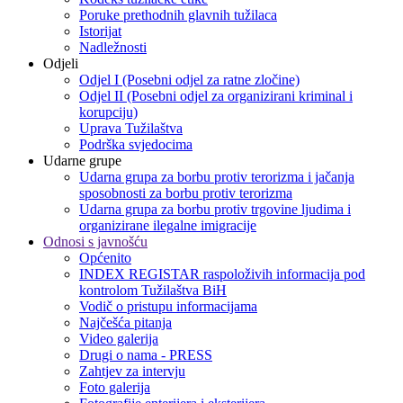
Poruke prethodnih glavnih tužilaca
Istorijat
Nadležnosti
Odjeli
Odjel I (Posebni odjel za ratne zločine)
Odjel II (Posebni odjel za organizirani kriminal i
korupciju)
Uprava Tužilaštva
Podrška svjedocima
Udarne grupe
Udarna grupa za borbu protiv terorizma i jačanja
sposobnosti za borbu protiv terorizma
Udarna grupa za borbu protiv trgovine ljudima i
organizirane ilegalne imigracije
Odnosi s javnošću
Općenito
INDEX REGISTAR raspoloživih informacija pod
kontrolom Tužilaštva BiH
Vodič o pristupu informacijama
Najčešća pitanja
Video galerija
Drugi o nama - PRESS
Zahtjev za intervju
Foto galerija