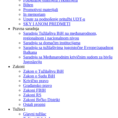
Fotografije enterijera i eksterijera
Bilten
Promotivni materijali
In memoriam
Upute za podnošenje pritužbi UDT-u
SKY I ANOM PREDMETI
Pravna saradnja
Saradnja Tužilaštva BiH na međunarodnom,
regionalnom i nacionalnom nivou
Saradnja sa domaćim institucijama
Saradnja sa tužilaštvima jugoistočne Evrope/zapadnog
Balkana
Saradnja sa Međunarodnim krivičnim sudom za bivšu
Jugoslaviju
Zakoni
Zakon o Тužilaštvu BiH
Zakon o Sudu BiH
Krivično pravo
Građansko pravo
Zakoni FBIH
Zakoni RS
Zakoni Brčko Distrikt
Ostali propisi
Tužioci
Glavni tužilac