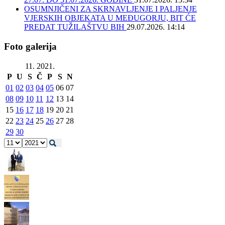
OSUMNJIČENI ZA SKRNAVLJENJE I PALJENJE
VJERSKIH OBJEKATA U MEĐUGORJU, BIT ĆE
PREDAT TUŽILAŠTVU BIH
29.07.2026. 14:14
Foto galerija
11. 2021.
P
U
S
Č
P
S
N
01
02
03
04
05
06
07
08
09
10
11
12
13
14
15
16
17
18
19
20
21
22
23
24
25
26
27
28
29
30