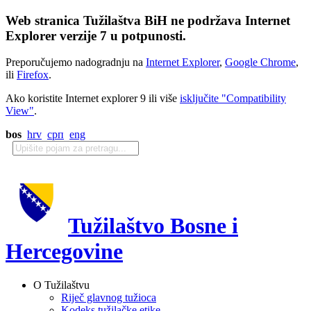
Web stranica Tužilaštva BiH ne podržava Internet
Explorer verzije 7 u potpunosti.
Preporučujemo nadogradnju na
Internet Explorer
,
Google Chrome
,
ili
Firefox
.
Ako koristite Internet explorer 9 ili više
isključite "Compatibility
View"
.
bos
hrv
срп
eng
Tužilaštvo Bosne i
Hercegovine
O Tužilaštvu
Riječ glavnog tužioca
Kodeks tužilačke etike