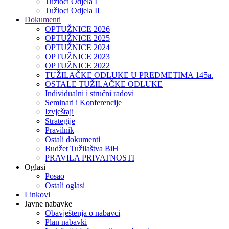
Tužioci Odjela I
Tužioci Odjela II
Dokumenti
OPTUŽNICE 2026
OPTUŽNICE 2025
OPTUŽNICE 2024
OPTUŽNICE 2023
OPTUŽNICE 2022
TUŽILAČKE ODLUKE U PREDMETIMA 145a.
OSTALE TUŽILAČKE ODLUKE
Individualni i stručni radovi
Seminari i Konferencije
Izvještaji
Strategije
Pravilnik
Ostali dokumenti
Budžet Tužilaštva BiH
PRAVILA PRIVATNOSTI
Oglasi
Posao
Ostali oglasi
Linkovi
Javne nabavke
Obavještenja o nabavci
Plan nabavki