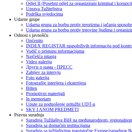
Odjel II (Posebni odjel za organizirani kriminal i korupci
Uprava Tužiteljstva
Podrška svjedocima
Udarne grupe
Udarna grupa za borbu protiv terorizma i jačanja sposobn
Udarna grupa za borbu protiv trgovine ljudima i organizir
Odnosi s javnošću
Općenito
INDEX REGISTAR raspoloživih informacija pod kontrol
Vodič o pristupu informacijama
Najčešća pitanja
Video galerija
Други о нама - ПРЕСC
Zahtjev za intervju
Foto galerija
Fotografije interijera i eksterijera
Bilten
Promotivni materijali
In memoriam
Upute za podnošenje pritužbi UDT-u
SKY I ANOM PREDMETI
Pravna suradnja
Suradnja Tužilaštva BiH na međunarodnom, regionalnom
Suradnja sa domaćim institucijama
Suradnja sa tužilaštvima jugoistočne Evrope/zapadnog B