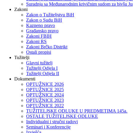
Suradnja sa Međunarodnim krivičnim sudom za bivšu Ju
Zakoni
Zakon o Тužiteljstvu BiH
Zakon o Sudu BiH
Kazneno pravo
Građansko pravo
Zakoni FBIH
Zakoni RS
Zakoni Brčko Distrikt
Ostali propisi
Tužitelji
Glavni tužitelj
Tužitelji Odjela I
Tužitelji Odjela II
Dokumenti
OPTUŽNICE 2026
OPTUŽNICE 2025
OPTUŽNICE 2024
OPTUŽNICE 2023
OPTUŽNICE 2022
TUŽITELJSKE ODLUKE U PREDMETIMA 145a.
OSTALE TUŽITELJSKE ODLUKE
Individualni i stručni radovi
Seminari i Konferencije
Izvješća