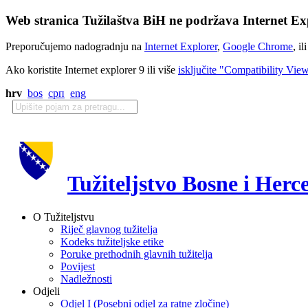
Web stranica Tužilaštva BiH ne podržava Internet Exp
Preporučujemo nadogradnju na
Internet Explorer
,
Google Chrome
, il
Ako koristite Internet explorer 9 ili više
isključite "Compatibility Vie
hrv
bos
срп
eng
Tužiteljstvo Bosne i Herc
O Tužiteljstvu
Riječ glavnog tužitelja
Kodeks tužiteljske etike
Poruke prethodnih glavnih tužitelja
Povijest
Nadležnosti
Odjeli
Odjel I (Posebni odjel za ratne zločine)