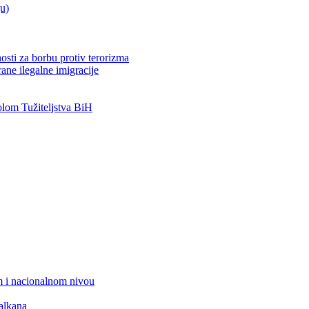
ju)
osti za borbu protiv terorizma
ane ilegalne imigracije
om Tužiteljstva BiH
 i nacionalnom nivou
alkana