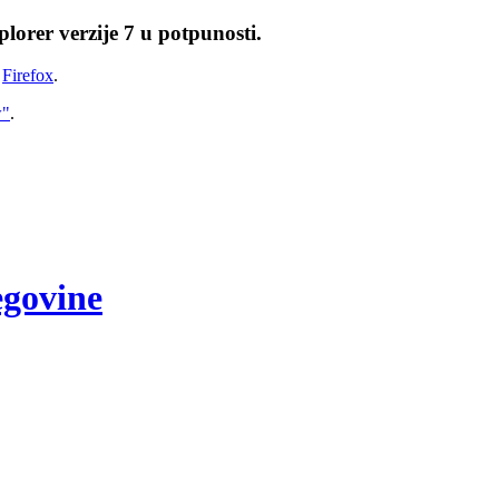
lorer verzije 7 u potpunosti.
i
Firefox
.
w"
.
egovine