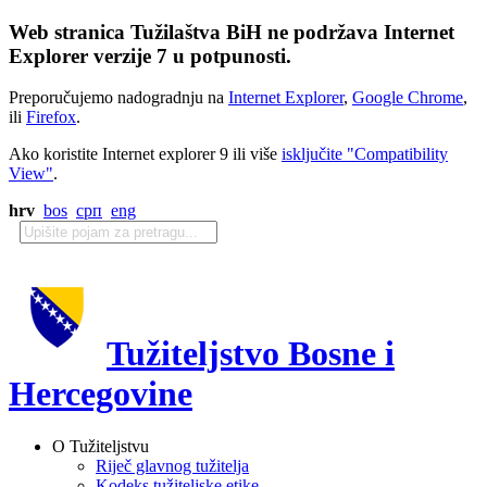
Web stranica Tužilaštva BiH ne podržava Internet
Explorer verzije 7 u potpunosti.
Preporučujemo nadogradnju na
Internet Explorer
,
Google Chrome
,
ili
Firefox
.
Ako koristite Internet explorer 9 ili više
isključite "Compatibility
View"
.
hrv
bos
срп
eng
Tužiteljstvo Bosne i
Hercegovine
O Tužiteljstvu
Riječ glavnog tužitelja
Kodeks tužiteljske etike