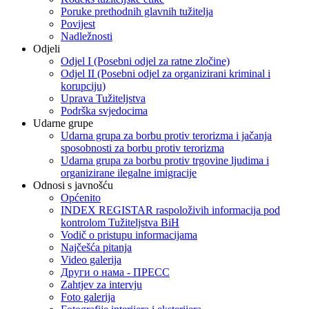
Poruke prethodnih glavnih tužitelja
Povijest
Nadležnosti
Odjeli
Odjel I (Posebni odjel za ratne zločine)
Odjel II (Posebni odjel za organizirani kriminal i
korupciju)
Uprava Tužiteljstva
Podrška svjedocima
Udarne grupe
Udarna grupa za borbu protiv terorizma i jačanja
sposobnosti za borbu protiv terorizma
Udarna grupa za borbu protiv trgovine ljudima i
organizirane ilegalne imigracije
Odnosi s javnošću
Općenito
INDEX REGISTAR raspoloživih informacija pod
kontrolom Tužiteljstva BiH
Vodič o pristupu informacijama
Najčešća pitanja
Video galerija
Други о нама - ПРЕСC
Zahtjev za intervju
Foto galerija