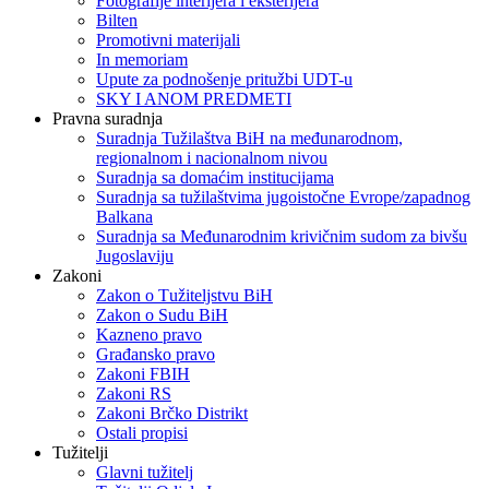
Fotografije interijera i eksterijera
Bilten
Promotivni materijali
In memoriam
Upute za podnošenje pritužbi UDT-u
SKY I ANOM PREDMETI
Pravna suradnja
Suradnja Tužilaštva BiH na međunarodnom,
regionalnom i nacionalnom nivou
Suradnja sa domaćim institucijama
Suradnja sa tužilaštvima jugoistočne Evrope/zapadnog
Balkana
Suradnja sa Međunarodnim krivičnim sudom za bivšu
Jugoslaviju
Zakoni
Zakon o Тužiteljstvu BiH
Zakon o Sudu BiH
Kazneno pravo
Građansko pravo
Zakoni FBIH
Zakoni RS
Zakoni Brčko Distrikt
Ostali propisi
Tužitelji
Glavni tužitelj