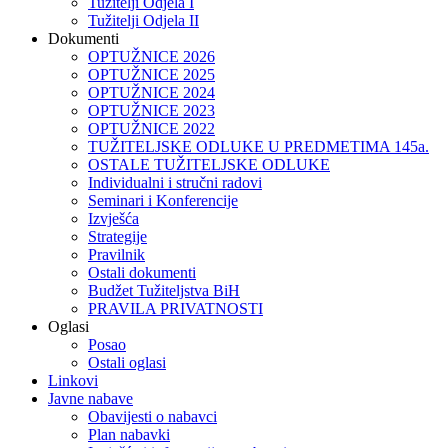
Tužitelji Odjela I
Tužitelji Odjela II
Dokumenti
OPTUŽNICE 2026
OPTUŽNICE 2025
OPTUŽNICE 2024
OPTUŽNICE 2023
OPTUŽNICE 2022
TUŽITELJSKE ODLUKE U PREDMETIMA 145a.
OSTALE TUŽITELJSKE ODLUKE
Individualni i stručni radovi
Seminari i Konferencije
Izvješća
Strategije
Pravilnik
Ostali dokumenti
Budžet Tužiteljstva BiH
PRAVILA PRIVATNOSTI
Oglasi
Posao
Ostali oglasi
Linkovi
Javne nabave
Obavijesti o nabavci
Plan nabavki