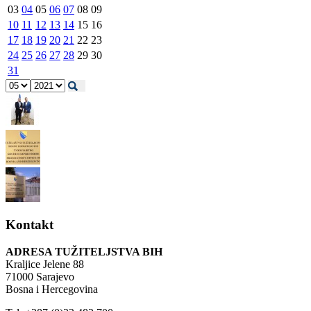
03
04
05
06
07
08
09
10
11
12
13
14
15
16
17
18
19
20
21
22
23
24
25
26
27
28
29
30
31
Kontakt
ADRESA TUŽITELJSTVA BIH
Kraljice Jelene 88
71000 Sarajevo
Bosna i Hercegovina