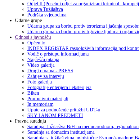
Odjel II (Posebni odjel za organizirani kriminal i korupci
Uprava Tužilaštva
Podrška svjedocima
Udarne grupe
Udarna grupa za borbu protiv terorizma i jačanja sposobn
Udarna grupa za borbu protiv trgovine ljudima i organizir
Odnosi s javnošću
Općenito
INDEX REGISTAR raspoloživih informacija pod kontro
Vodič o pristupu informacijama
Najčešća pitanja
Video galerija
Drugi o nama - PRESS
Zahtjev za intervju
Foto galerija
Fotografije enterijera i eksterijera
Bilten
Promotivni materijali
In memoriam
Upute za podnošenje pritužbi UDT-u
SKY I ANOM PREDMETI
Pravna saradnja
Saradnja Tužilaštva BiH na međunarodnom, regionalnom
Saradnja sa domaćim institucijama
Saradnja sa tužilaštvima jugoistočne Evrope/zapadnog B