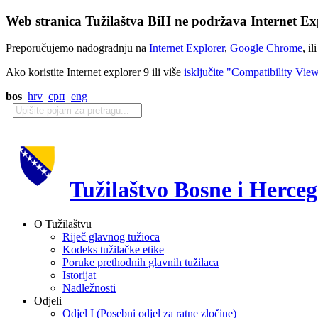
Web stranica Tužilaštva BiH ne podržava Internet Exp
Preporučujemo nadogradnju na
Internet Explorer
,
Google Chrome
, il
Ako koristite Internet explorer 9 ili više
isključite "Compatibility Vie
bos
hrv
срп
eng
Tužilaštvo Bosne i Herce
O Tužilaštvu
Riječ glavnog tužioca
Kodeks tužilačke etike
Poruke prethodnih glavnih tužilaca
Istorijat
Nadležnosti
Odjeli
Odjel I (Posebni odjel za ratne zločine)