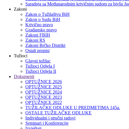
Saradnja sa Međunarodnim krivičnim sudom za bivšu Jug
Zakoni
Zakon o Тužilaštvu BiH
Zakon o Sudu BiH
Krivično pravo
Građansko pravo
Zakoni FBIH
Zakoni RS
Zakoni Brčko Distrikt
Ostali propisi
Tužioci
Glavni tužilac
Tužioci Odjela I
Tužioci Odjela II
Dokumenti
OPTUŽNICE 2026
OPTUŽNICE 2025
OPTUŽNICE 2024
OPTUŽNICE 2023
OPTUŽNICE 2022
TUŽILAČKE ODLUKE U PREDMETIMA 145a.
OSTALE TUŽILAČKE ODLUKE
Individualni i stručni radovi
Seminari i Konferencije
Izvještaji