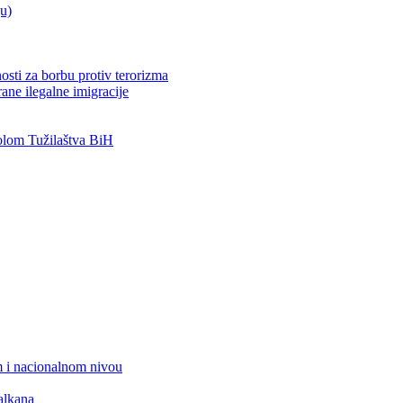
ju)
osti za borbu protiv terorizma
ane ilegalne imigracije
lom Tužilaštva BiH
 i nacionalnom nivou
alkana