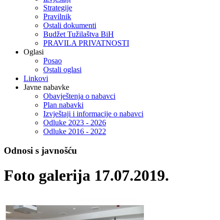
Strategije
Pravilnik
Ostali dokumenti
Budžet Tužilaštva BiH
PRAVILA PRIVATNOSTI
Oglasi
Posao
Ostali oglasi
Linkovi
Javne nabavke
Obavještenja o nabavci
Plan nabavki
Izvještaji i informacije o nabavci
Odluke 2023 - 2026
Odluke 2016 - 2022
Odnosi s javnošću
Foto galerija 17.07.2019.