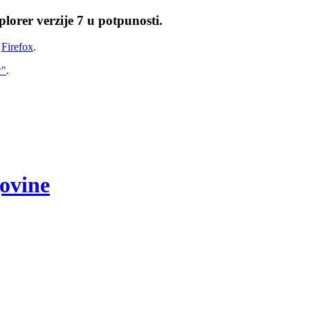
lorer verzije 7 u potpunosti.
i
Firefox
.
w"
.
govine