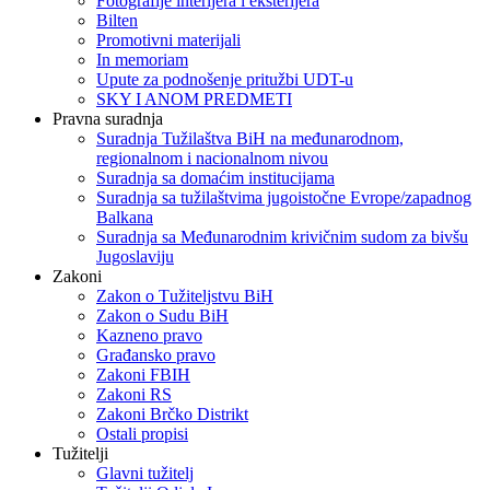
Fotografije interijera i eksterijera
Bilten
Promotivni materijali
In memoriam
Upute za podnošenje pritužbi UDT-u
SKY I ANOM PREDMETI
Pravna suradnja
Suradnja Tužilaštva BiH na međunarodnom,
regionalnom i nacionalnom nivou
Suradnja sa domaćim institucijama
Suradnja sa tužilaštvima jugoistočne Evrope/zapadnog
Balkana
Suradnja sa Međunarodnim krivičnim sudom za bivšu
Jugoslaviju
Zakoni
Zakon o Тužiteljstvu BiH
Zakon o Sudu BiH
Kazneno pravo
Građansko pravo
Zakoni FBIH
Zakoni RS
Zakoni Brčko Distrikt
Ostali propisi
Tužitelji
Glavni tužitelj