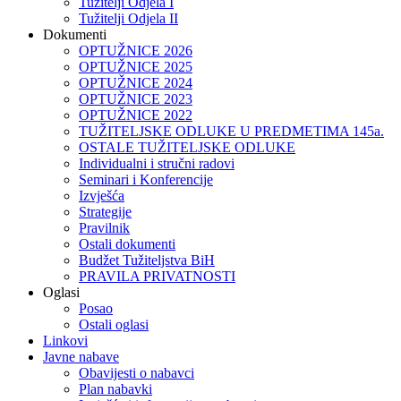
Tužitelji Odjela I
Tužitelji Odjela II
Dokumenti
OPTUŽNICE 2026
OPTUŽNICE 2025
OPTUŽNICE 2024
OPTUŽNICE 2023
OPTUŽNICE 2022
TUŽITELJSKE ODLUKE U PREDMETIMA 145a.
OSTALE TUŽITELJSKE ODLUKE
Individualni i stručni radovi
Seminari i Konferencije
Izvješća
Strategije
Pravilnik
Ostali dokumenti
Budžet Tužiteljstva BiH
PRAVILA PRIVATNOSTI
Oglasi
Posao
Ostali oglasi
Linkovi
Javne nabave
Obavijesti o nabavci
Plan nabavki