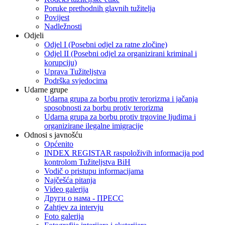
Poruke prethodnih glavnih tužitelja
Povijest
Nadležnosti
Odjeli
Odjel I (Posebni odjel za ratne zločine)
Odjel II (Posebni odjel za organizirani kriminal i
korupciju)
Uprava Tužiteljstva
Podrška svjedocima
Udarne grupe
Udarna grupa za borbu protiv terorizma i jačanja
sposobnosti za borbu protiv terorizma
Udarna grupa za borbu protiv trgovine ljudima i
organizirane ilegalne imigracije
Odnosi s javnošću
Općenito
INDEX REGISTAR raspoloživih informacija pod
kontrolom Tužiteljstva BiH
Vodič o pristupu informacijama
Najčešća pitanja
Video galerija
Други о нама - ПРЕСC
Zahtjev za intervju
Foto galerija