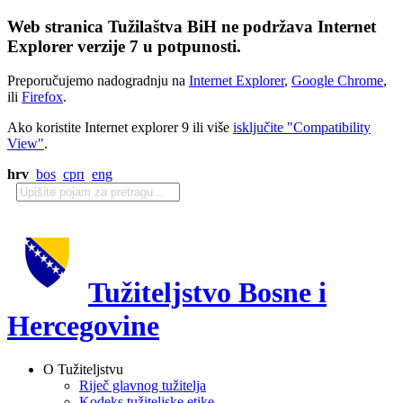
Web stranica Tužilaštva BiH ne podržava Internet
Explorer verzije 7 u potpunosti.
Preporučujemo nadogradnju na
Internet Explorer
,
Google Chrome
,
ili
Firefox
.
Ako koristite Internet explorer 9 ili više
isključite "Compatibility
View"
.
hrv
bos
срп
eng
Tužiteljstvo Bosne i
Hercegovine
O Tužiteljstvu
Riječ glavnog tužitelja
Kodeks tužiteljske etike