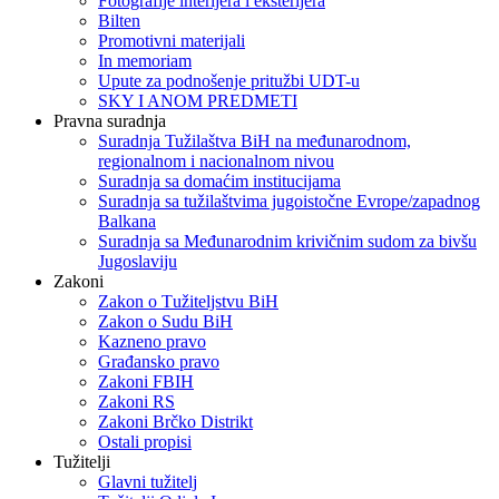
Fotografije interijera i eksterijera
Bilten
Promotivni materijali
In memoriam
Upute za podnošenje pritužbi UDT-u
SKY I ANOM PREDMETI
Pravna suradnja
Suradnja Tužilaštva BiH na međunarodnom,
regionalnom i nacionalnom nivou
Suradnja sa domaćim institucijama
Suradnja sa tužilaštvima jugoistočne Evrope/zapadnog
Balkana
Suradnja sa Međunarodnim krivičnim sudom za bivšu
Jugoslaviju
Zakoni
Zakon o Тužiteljstvu BiH
Zakon o Sudu BiH
Kazneno pravo
Građansko pravo
Zakoni FBIH
Zakoni RS
Zakoni Brčko Distrikt
Ostali propisi
Tužitelji
Glavni tužitelj