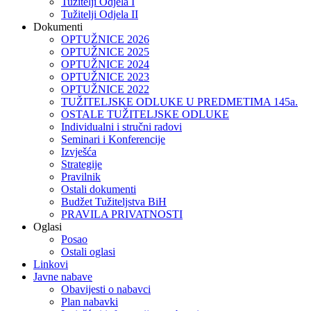
Tužitelji Odjela I
Tužitelji Odjela II
Dokumenti
OPTUŽNICE 2026
OPTUŽNICE 2025
OPTUŽNICE 2024
OPTUŽNICE 2023
OPTUŽNICE 2022
TUŽITELJSKE ODLUKE U PREDMETIMA 145a.
OSTALE TUŽITELJSKE ODLUKE
Individualni i stručni radovi
Seminari i Konferencije
Izvješća
Strategije
Pravilnik
Ostali dokumenti
Budžet Tužiteljstva BiH
PRAVILA PRIVATNOSTI
Oglasi
Posao
Ostali oglasi
Linkovi
Javne nabave
Obavijesti o nabavci
Plan nabavki