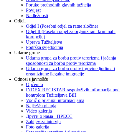
Poruke prethodnih glavnih tužitelja
Povijest
Nadležnosti
Odjeli
Odjel I (Posebni odjel za ratne zločine)
Odjel II (Posebni odjel za organizirani kriminal i
korupciju)
Uprava Tužiteljstva
Podrška svjedocima
Udarne grupe
Udarna grupa za borbu protiv terorizma i jačanja
sposobnosti za borbu protiv terorizma
Udarna grupa za borbu protiv trgovine ljudima i
organizirane ilegalne imigracije
Odnosi s javnošću
Općenito
INDEX REGISTAR raspoloživih informacija pod
kontrolom Tužiteljstva BiH
Vodič o pristupu informacijama
Najčešća pitanja
Video galerija
Други о нама - ПРЕСC
Zahtjev za intervju
Foto galerija