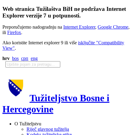
Web stranica Tužilaštva BiH ne podržava Internet
Explorer verzije 7 u potpunosti.
Preporučujemo nadogradnju na
Internet Explorer
,
Google Chrome
,
ili
Firefox
.
Ako koristite Internet explorer 9 ili više
isključite "Compatibility
View"
.
hrv
bos
срп
eng
Tužiteljstvo Bosne i
Hercegovine
O Tužiteljstvu
Riječ glavnog tužitelja
Kodeks tužiteljske etike