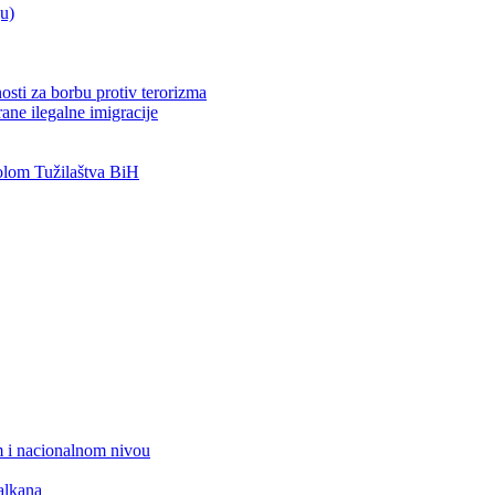
ju)
osti za borbu protiv terorizma
ane ilegalne imigracije
lom Tužilaštva BiH
 i nacionalnom nivou
alkana