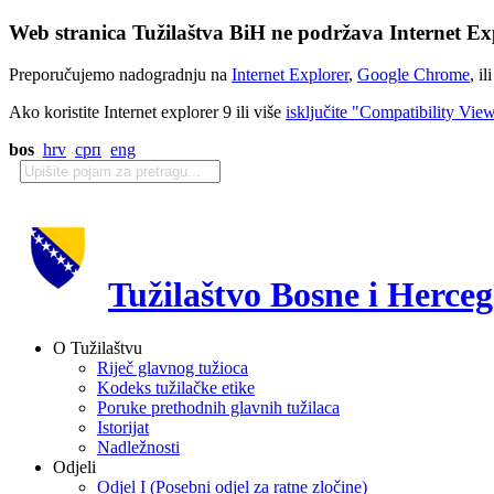
Web stranica Tužilaštva BiH ne podržava Internet Exp
Preporučujemo nadogradnju na
Internet Explorer
,
Google Chrome
, il
Ako koristite Internet explorer 9 ili više
isključite "Compatibility Vie
bos
hrv
срп
eng
Tužilaštvo Bosne i Herce
O Tužilaštvu
Riječ glavnog tužioca
Kodeks tužilačke etike
Poruke prethodnih glavnih tužilaca
Istorijat
Nadležnosti
Odjeli
Odjel I (Posebni odjel za ratne zločine)