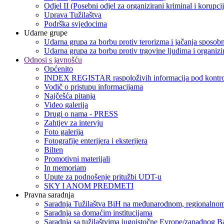
Odjel II (Posebni odjel za organizirani kriminal i korupci
Uprava Tužilaštva
Podrška svjedocima
Udarne grupe
Udarna grupa za borbu protiv terorizma i jačanja sposobn
Udarna grupa za borbu protiv trgovine ljudima i organizir
Odnosi s javnošću
Općenito
INDEX REGISTAR raspoloživih informacija pod kontro
Vodič o pristupu informacijama
Najčešća pitanja
Video galerija
Drugi o nama - PRESS
Zahtjev za intervju
Foto galerija
Fotografije enterijera i eksterijera
Bilten
Promotivni materijali
In memoriam
Upute za podnošenje pritužbi UDT-u
SKY I ANOM PREDMETI
Pravna saradnja
Saradnja Tužilaštva BiH na međunarodnom, regionalnom
Saradnja sa domaćim institucijama
Saradnja sa tužilaštvima jugoistočne Evrope/zapadnog B