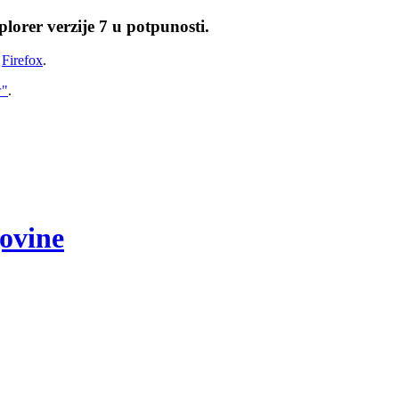
lorer verzije 7 u potpunosti.
i
Firefox
.
w"
.
govine