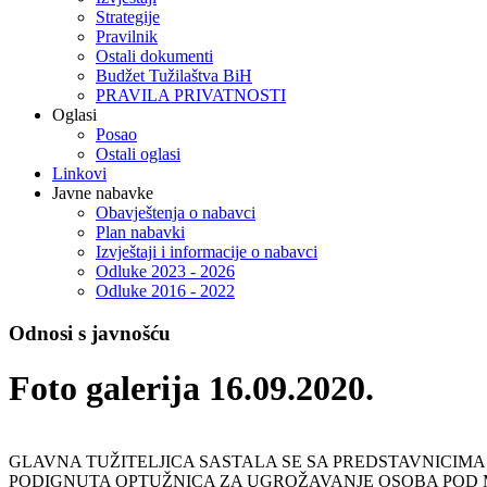
Strategije
Pravilnik
Ostali dokumenti
Budžet Tužilaštva BiH
PRAVILA PRIVATNOSTI
Oglasi
Posao
Ostali oglasi
Linkovi
Javne nabavke
Obavještenja o nabavci
Plan nabavki
Izvještaji i informacije o nabavci
Odluke 2023 - 2026
Odluke 2016 - 2022
Odnosi s javnošću
Foto galerija 16.09.2020.
GLAVNA TUŽITELJICA SASTALA SE SA PREDSTAVNICIMA
PODIGNUTA OPTUŽNICA ZA UGROŽAVANJE OSOBA POD