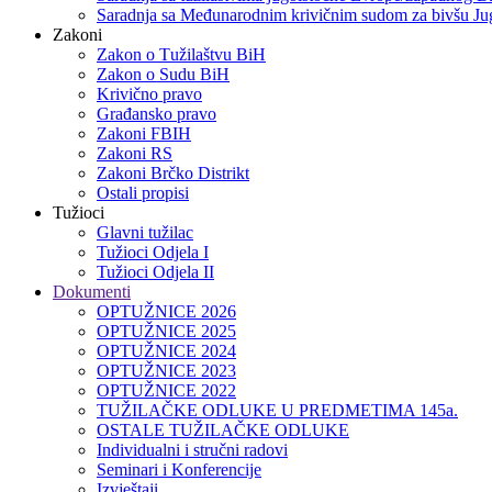
Saradnja sa Međunarodnim krivičnim sudom za bivšu Jug
Zakoni
Zakon o Тužilaštvu BiH
Zakon o Sudu BiH
Krivično pravo
Građansko pravo
Zakoni FBIH
Zakoni RS
Zakoni Brčko Distrikt
Ostali propisi
Tužioci
Glavni tužilac
Tužioci Odjela I
Tužioci Odjela II
Dokumenti
OPTUŽNICE 2026
OPTUŽNICE 2025
OPTUŽNICE 2024
OPTUŽNICE 2023
OPTUŽNICE 2022
TUŽILAČKE ODLUKE U PREDMETIMA 145a.
OSTALE TUŽILAČKE ODLUKE
Individualni i stručni radovi
Seminari i Konferencije
Izvještaji