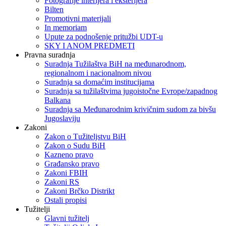
Fotografije interijera i eksterijera
Bilten
Promotivni materijali
In memoriam
Upute za podnošenje pritužbi UDT-u
SKY I ANOM PREDMETI
Pravna suradnja
Suradnja Tužilaštva BiH na međunarodnom,
regionalnom i nacionalnom nivou
Suradnja sa domaćim institucijama
Suradnja sa tužilaštvima jugoistočne Evrope/zapadnog
Balkana
Suradnja sa Međunarodnim krivičnim sudom za bivšu
Jugoslaviju
Zakoni
Zakon o Тužiteljstvu BiH
Zakon o Sudu BiH
Kazneno pravo
Građansko pravo
Zakoni FBIH
Zakoni RS
Zakoni Brčko Distrikt
Ostali propisi
Tužitelji
Glavni tužitelj