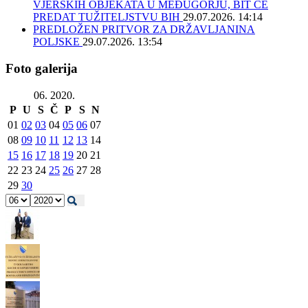
VJERSKIH OBJEKATA U MEĐUGORJU, BIT ĆE
PREDAT TUŽITELJSTVU BIH
29.07.2026. 14:14
PREDLOŽEN PRITVOR ZA DRŽAVLJANINA
POLJSKE
29.07.2026. 13:54
Foto galerija
06. 2020.
P
U
S
Č
P
S
N
01
02
03
04
05
06
07
08
09
10
11
12
13
14
15
16
17
18
19
20
21
22
23
24
25
26
27
28
29
30