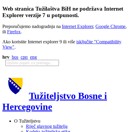
Web stranica Tužilaštva BiH ne podržava Internet
Explorer verzije 7 u potpunosti.
Preporučujemo nadogradnju na
Internet Explorer
,
Google Chrome
,
ili
Firefox
.
Ako koristite Internet explorer 9 ili više
isključite "Compatibility
View"
.
hrv
bos
срп
eng
Tužiteljstvo Bosne i
Hercegovine
O Tužiteljstvu
Riječ glavnog tužitelja
Kodeks tužiteljske etike