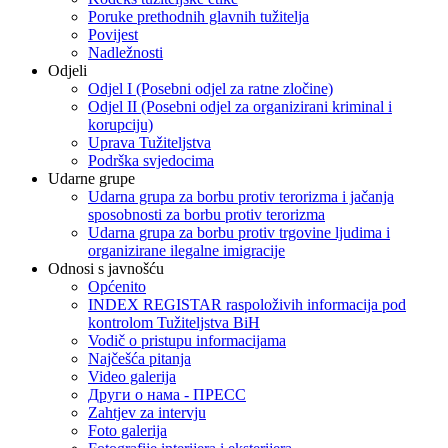
Poruke prethodnih glavnih tužitelja
Povijest
Nadležnosti
Odjeli
Odjel I (Posebni odjel za ratne zločine)
Odjel II (Posebni odjel za organizirani kriminal i
korupciju)
Uprava Tužiteljstva
Podrška svjedocima
Udarne grupe
Udarna grupa za borbu protiv terorizma i jačanja
sposobnosti za borbu protiv terorizma
Udarna grupa za borbu protiv trgovine ljudima i
organizirane ilegalne imigracije
Odnosi s javnošću
Općenito
INDEX REGISTAR raspoloživih informacija pod
kontrolom Tužiteljstva BiH
Vodič o pristupu informacijama
Najčešća pitanja
Video galerija
Други о нама - ПРЕСC
Zahtjev za intervju
Foto galerija