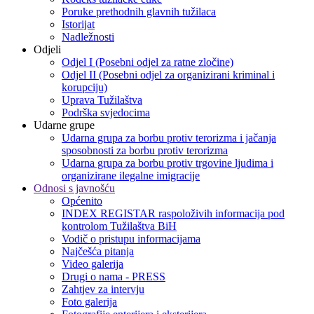
Poruke prethodnih glavnih tužilaca
Istorijat
Nadležnosti
Odjeli
Odjel I (Posebni odjel za ratne zločine)
Odjel II (Posebni odjel za organizirani kriminal i
korupciju)
Uprava Tužilaštva
Podrška svjedocima
Udarne grupe
Udarna grupa za borbu protiv terorizma i jačanja
sposobnosti za borbu protiv terorizma
Udarna grupa za borbu protiv trgovine ljudima i
organizirane ilegalne imigracije
Odnosi s javnošću
Općenito
INDEX REGISTAR raspoloživih informacija pod
kontrolom Tužilaštva BiH
Vodič o pristupu informacijama
Najčešća pitanja
Video galerija
Drugi o nama - PRESS
Zahtjev za intervju
Foto galerija