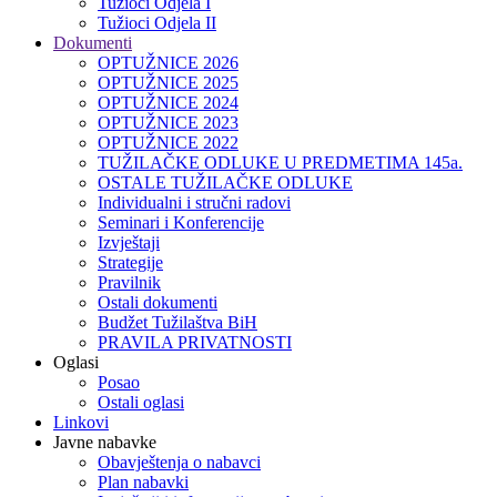
Tužioci Odjela I
Tužioci Odjela II
Dokumenti
OPTUŽNICE 2026
OPTUŽNICE 2025
OPTUŽNICE 2024
OPTUŽNICE 2023
OPTUŽNICE 2022
TUŽILAČKE ODLUKE U PREDMETIMA 145a.
OSTALE TUŽILAČKE ODLUKE
Individualni i stručni radovi
Seminari i Konferencije
Izvještaji
Strategije
Pravilnik
Ostali dokumenti
Budžet Tužilaštva BiH
PRAVILA PRIVATNOSTI
Oglasi
Posao
Ostali oglasi
Linkovi
Javne nabavke
Obavještenja o nabavci
Plan nabavki