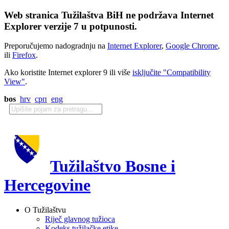
Web stranica Tužilaštva BiH ne podržava Internet
Explorer verzije 7 u potpunosti.
Preporučujemo nadogradnju na
Internet Explorer
,
Google Chrome
,
ili
Firefox
.
Ako koristite Internet explorer 9 ili više
isključite "Compatibility
View"
.
bos
hrv
срп
eng
Tužilaštvo Bosne i
Hercegovine
O Tužilaštvu
Riječ glavnog tužioca
Kodeks tužilačke etike