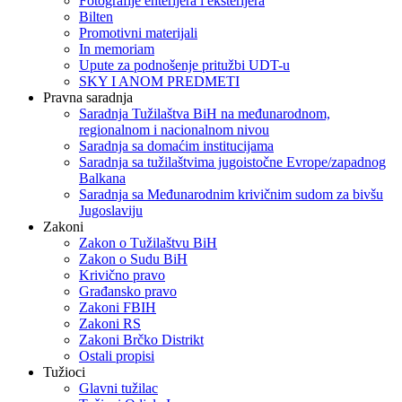
Fotografije enterijera i eksterijera
Bilten
Promotivni materijali
In memoriam
Upute za podnošenje pritužbi UDT-u
SKY I ANOM PREDMETI
Pravna saradnja
Saradnja Tužilaštva BiH na međunarodnom,
regionalnom i nacionalnom nivou
Saradnja sa domaćim institucijama
Saradnja sa tužilaštvima jugoistočne Evrope/zapadnog
Balkana
Saradnja sa Međunarodnim krivičnim sudom za bivšu
Jugoslaviju
Zakoni
Zakon o Тužilaštvu BiH
Zakon o Sudu BiH
Krivično pravo
Građansko pravo
Zakoni FBIH
Zakoni RS
Zakoni Brčko Distrikt
Ostali propisi
Tužioci
Glavni tužilac