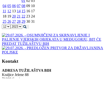
01
02
03
04
05
06
07
08
09
10
11
12
13
14
15
16
17
18
19
20
21
22
23
24
25
26
27
28
29
30
31
Kontakt
ADRESA TUŽILAŠTVA BIH
Kraljice Jelene 88
71000 Sarajevo
Bosna i Hercegovina
Tel: +387 (0)33 483 700
Fax: +387 (0)33 483 840
info@tuzilastvobih.gov.ba