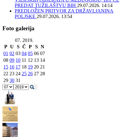
PREDAT TUŽILAŠTVU BIH
29.07.2026. 14:14
PREDLOŽEN PRITVOR ZA DRŽAVLJANINA
POLJSKE
29.07.2026. 13:54
Foto galerija
07. 2019.
P
U
S
Č
P
S
N
01
02
03
04
05
06
07
08
09
10
11
12
13
14
15
16
17
18
19
20
21
22
23
24
25
26
27
28
29
30
31