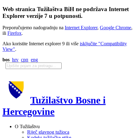
Web stranica Tužilaštva BiH ne podržava Internet
Explorer verzije 7 u potpunosti.
Preporučujemo nadogradnju na
Internet Explorer
,
Google Chrome
,
ili
Firefox
.
Ako koristite Internet explorer 9 ili više
isključite "Compatibility
View"
.
bos
hrv
срп
eng
Tužilaštvo Bosne i
Hercegovine
O Tužilaštvu
Riječ glavnog tužioca
Kodeks tužilačke etike