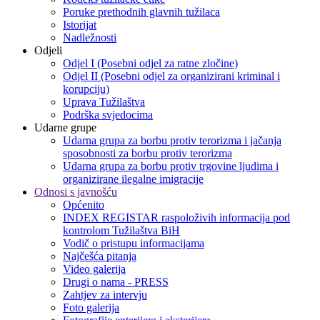
Poruke prethodnih glavnih tužilaca
Istorijat
Nadležnosti
Odjeli
Odjel I (Posebni odjel za ratne zločine)
Odjel II (Posebni odjel za organizirani kriminal i
korupciju)
Uprava Tužilaštva
Podrška svjedocima
Udarne grupe
Udarna grupa za borbu protiv terorizma i jačanja
sposobnosti za borbu protiv terorizma
Udarna grupa za borbu protiv trgovine ljudima i
organizirane ilegalne imigracije
Odnosi s javnošću
Općenito
INDEX REGISTAR raspoloživih informacija pod
kontrolom Tužilaštva BiH
Vodič o pristupu informacijama
Najčešća pitanja
Video galerija
Drugi o nama - PRESS
Zahtjev za intervju
Foto galerija