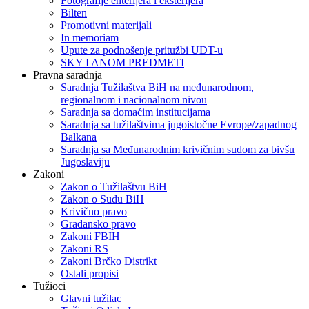
Fotografije enterijera i eksterijera
Bilten
Promotivni materijali
In memoriam
Upute za podnošenje pritužbi UDT-u
SKY I ANOM PREDMETI
Pravna saradnja
Saradnja Tužilaštva BiH na međunarodnom,
regionalnom i nacionalnom nivou
Saradnja sa domaćim institucijama
Saradnja sa tužilaštvima jugoistočne Evrope/zapadnog
Balkana
Saradnja sa Međunarodnim krivičnim sudom za bivšu
Jugoslaviju
Zakoni
Zakon o Тužilaštvu BiH
Zakon o Sudu BiH
Krivično pravo
Građansko pravo
Zakoni FBIH
Zakoni RS
Zakoni Brčko Distrikt
Ostali propisi
Tužioci
Glavni tužilac