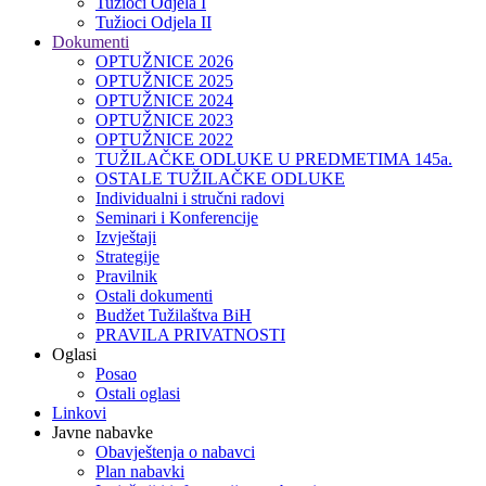
Tužioci Odjela I
Tužioci Odjela II
Dokumenti
OPTUŽNICE 2026
OPTUŽNICE 2025
OPTUŽNICE 2024
OPTUŽNICE 2023
OPTUŽNICE 2022
TUŽILAČKE ODLUKE U PREDMETIMA 145a.
OSTALE TUŽILAČKE ODLUKE
Individualni i stručni radovi
Seminari i Konferencije
Izvještaji
Strategije
Pravilnik
Ostali dokumenti
Budžet Tužilaštva BiH
PRAVILA PRIVATNOSTI
Oglasi
Posao
Ostali oglasi
Linkovi
Javne nabavke
Obavještenja o nabavci
Plan nabavki