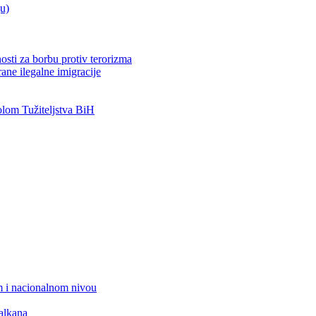
ju)
osti za borbu protiv terorizma
ane ilegalne imigracije
om Tužiteljstva BiH
 i nacionalnom nivou
alkana