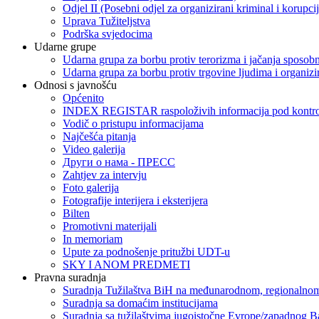
Odjel II (Posebni odjel za organizirani kriminal i korupci
Uprava Tužiteljstva
Podrška svjedocima
Udarne grupe
Udarna grupa za borbu protiv terorizma i jačanja sposobn
Udarna grupa za borbu protiv trgovine ljudima i organizir
Odnosi s javnošću
Općenito
INDEX REGISTAR raspoloživih informacija pod kontrol
Vodič o pristupu informacijama
Najčešća pitanja
Video galerija
Други о нама - ПРЕСC
Zahtjev za intervju
Foto galerija
Fotografije interijera i eksterijera
Bilten
Promotivni materijali
In memoriam
Upute za podnošenje pritužbi UDT-u
SKY I ANOM PREDMETI
Pravna suradnja
Suradnja Tužilaštva BiH na međunarodnom, regionalnom
Suradnja sa domaćim institucijama
Suradnja sa tužilaštvima jugoistočne Evrope/zapadnog B