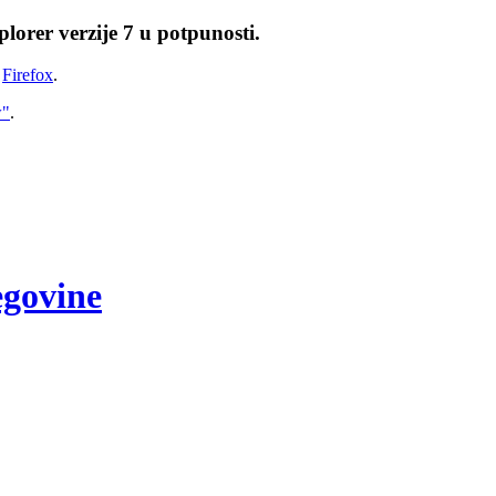
lorer verzije 7 u potpunosti.
i
Firefox
.
w"
.
egovine