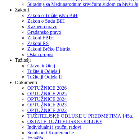
Suradnja sa Međunarodnim krivičnim sudom za bivšu Ju
Zakoni
Zakon o Тužiteljstvu BiH
Zakon o Sudu BiH
Kazneno pravo
Građansko pravo
Zakoni FBIH
Zakoni RS
Zakoni Brčko Distrikt
Ostali propisi
Tužitelji
Glavni tužitelj
Tužitelji Odjela I
Tužitelji Odjela II
Dokumenti
OPTUŽNICE 2026
OPTUŽNICE 2025
OPTUŽNICE 2024
OPTUŽNICE 2023
OPTUŽNICE 2022
TUŽITELJSKE ODLUKE U PREDMETIMA 145a.
OSTALE TUŽITELJSKE ODLUKE
Individualni i stručni radovi
Seminari i Konferencije
Izvješća