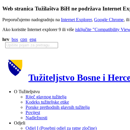
Web stranica Tužilaštva BiH ne podržava Internet Exp
Preporučujemo nadogradnju na
Internet Explorer
,
Google Chrome
, il
Ako koristite Internet explorer 9 ili više
isključite "Compatibility Vie
hrv
bos
срп
eng
Tužiteljstvo Bosne i Herc
O Tužiteljstvu
Riječ glavnog tužitelja
Kodeks tužiteljske etike
Poruke prethodnih glavnih tužitelja
Povijest
Nadležnosti
Odjeli
Odjel I (Posebni odjel za ratne zločine)